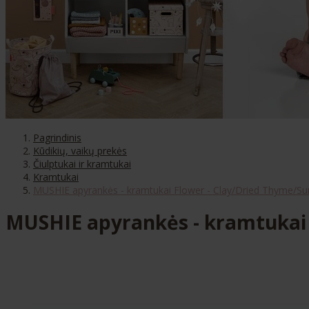
Pagrindinis
Kūdikių, vaikų prekės
Čiulptukai ir kramtukai
Kramtukai
MUSHIE apyrankės - kramtukai Flower - Clay/Dried Thyme/Su
MUSHIE apyrankės - kramtukai 