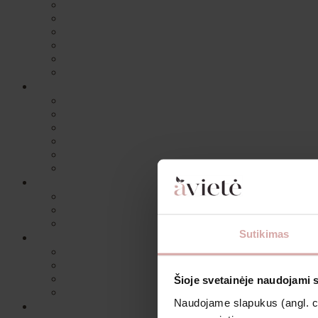
Sutikimas
Šioje svetainėje naudojami 
Naudojame slapukus (angl. coo