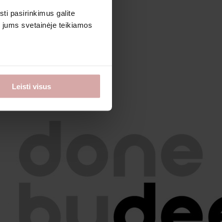
sti pasirinkimus galite
i jums svetainėje teikiamos
Leisti visus