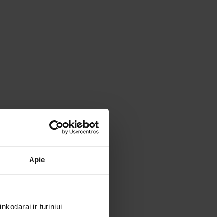
Apie
kodarai ir turiniui