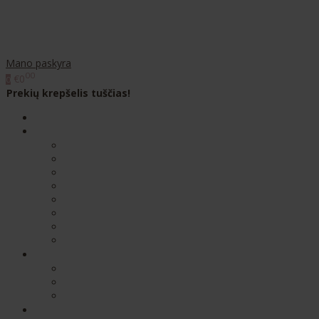
Mano paskyra
00
€0
0
Prekių krepšelis tuščias!