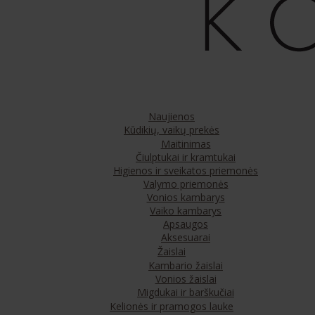
Naujienos
Kūdikių, vaikų prekės
Maitinimas
Čiulptukai ir kramtukai
Higienos ir sveikatos priemonės
Valymo priemonės
Vonios kambarys
Vaiko kambarys
Apsaugos
Aksesuarai
Žaislai
Kambario žaislai
Vonios žaislai
Migdukai ir barškučiai
Kelionės ir pramogos lauke