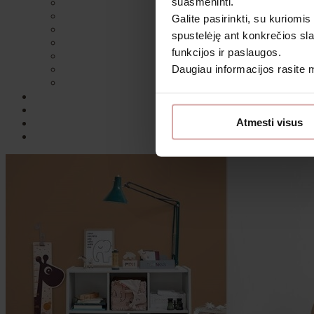
suasmeninti.
Galite pasirinkti, su kuriomis
spustelėję ant konkrečios sla
funkcijos ir paslaugos.
Daugiau informacijos rasite
Sutin
Atmesti visus
Daugiau i