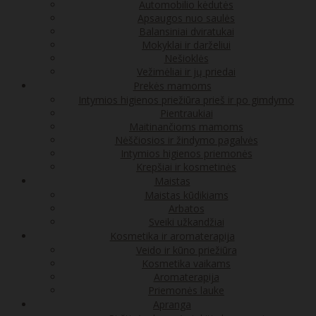
Automobilio kėdutės
Apsaugos nuo saulės
Balansiniai dviratukai
Mokyklai ir darželiui
Nešioklės
Vežimėliai ir jų priedai
Prekės mamoms
Intymios higienos priežiūra prieš ir po gimdymo
Pientraukiai
Maitinančioms mamoms
Nėščiosios ir žindymo pagalvės
Intymios higienos priemonės
Krepšiai ir kosmetinės
Maistas
Maistas kūdikiams
Arbatos
Sveiki užkandžiai
Kosmetika ir aromaterapija
Veido ir kūno priežiūra
Kosmetika vaikams
Aromaterapija
Priemonės lauke
Apranga