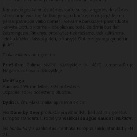
Kontrastingos karvutės dėmės kartu su spalvingomis detalėmis
stimuliuoja vaizdinę kūdikio gebą, o barškėjimo ir girgždėjimo
garsai patraukia vaiko dėmesį. Viename barškutyje pavaizduota
karvytė Doti, o kitame – obuoliukas, todėl žaidimai bus dar
žaismingesni. Rinkinys, pritaikytas tiek riešams, tiek kulkšnims,
leidžia kūdikiui laisvai judėti, o karvytė Doti motyvuoja tyrinėti ir
judėti.
Tinka
vaikams
nuo gimimo.
Priežiūra:
Galima skalbti skalbyklėje iki 40°C temperatūroje.
Negalima džiovinti džiovyklėje.
Medžiaga:
Audinys: 25% medvilnė; 75% poliesteris.
Užpildas: 100% poliesterio pluoštai.
Dydis:
6 cm. Maksimaliai apimama 14 cm.
Visi
Done by Deer
produktai yra išbandyti, kad atitiktų griežtus
Europos standartus, todėl yra
visiškai saugūs naudoti
vaikams
.
Šis
barškutis
yra patikrintas ir atitinka Europos žaislų standartą EN
71.