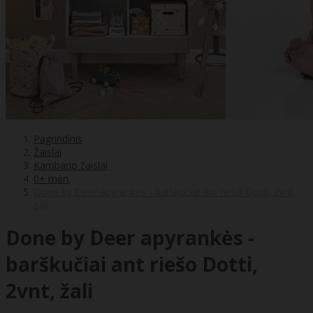
Pagrindinis
Žaislai
Kambario žaislai
0+ mėn.
Done by Deer apyrankės - barškučiai ant riešo Dotti, 2vnt,
žali
Done by Deer apyrankės -
barškučiai ant riešo Dotti,
2vnt, žali