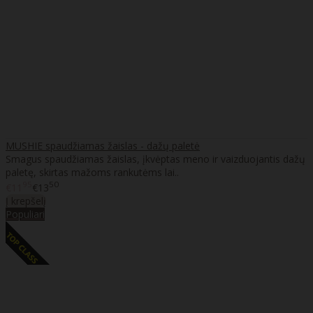
MUSHIE spaudžiamas žaislas - dažų paletė
Smagus spaudžiamas žaislas, įkvėptas meno ir vaizduojantis dažų
paletę, skirtas mažoms rankutėms lai..
95
50
€11
€13
Į krepšelį
Populiari