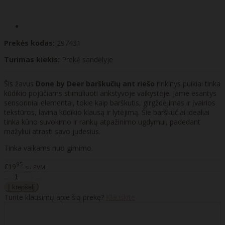
Prekės kodas:
297431
Turimas kiekis:
Prekė sandėlyje
Šis žavus
Done by Deer barškučių ant riešo
rinkinys puikiai tinka
kūdikio pojūčiams stimuliuoti ankstyvoje vaikystėje. Jame esantys
sensoriniai elementai, tokie kaip barškutis, girgždėjimas ir įvairios
tekstūros, lavina kūdikio klausą ir lytėjimą. Šie barškučiai idealiai
tinka kūno suvokimo ir rankų atpažinimo ugdymui, padedant
mažyliui atrasti savo judesius.
Tinka vaikams nuo gimimo.
95
€19
su PVM
Turite klausimų apie šią prekę?
Klauskite