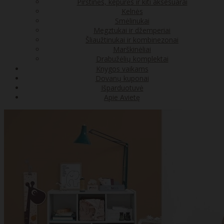
Pirštinės, kepurės ir kiti aksesuarai
Kelnės
Smėlinukai
Megztukai ir džemperiai
Šliaužtinukai ir kombinezonai
Marškinėliai
Drabužėlių komplektai
Knygos vaikams
Dovanų kuponai
Išparduotuvė
Apie Avietę