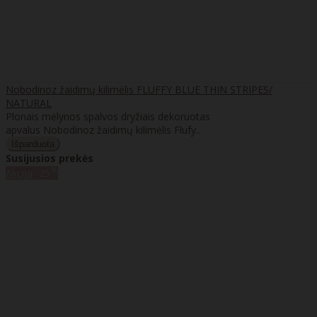
Nobodinoz žaidimų kilimėlis FLUFFY BLUE THIN STRIPES/
NATURAL
Plonais mėlynos spalvos dryžiais dekoruotas
apvalus Nobodinoz žaidimų kilimėlis Flufy..
Susijusios prekės
%
Akcija
-25