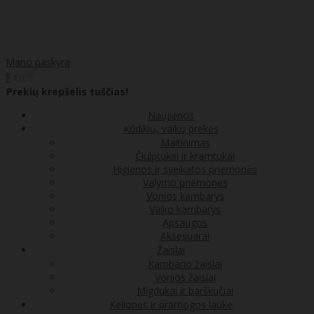
Mano paskyra
00
€0
0
Prekių krepšelis tuščias!
Naujienos
Kūdikių, vaikų prekės
Maitinimas
Čiulptukai ir kramtukai
Higienos ir sveikatos priemonės
Valymo priemonės
Vonios kambarys
Vaiko kambarys
Apsaugos
Aksesuarai
Žaislai
Kambario žaislai
Vonios žaislai
Migdukai ir barškučiai
Kelionės ir pramogos lauke