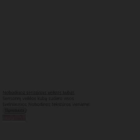
Nobodinoz sensorinis veiklos kubas
Sensorinį veiklos kubą sudaro visos
švelniausios Nobodinoz tekstūros viename: ..
%
Akcija
-25