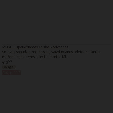
MUSHIE spaudžiamas žaislas - telefonas
Smagus spaudžiamas žaislas, vaizduojantis telefoną, skirtas
mažoms rankutėms laikyti ir lavintis. MU..
50
€13
Daugiau
%
Akcija
-11