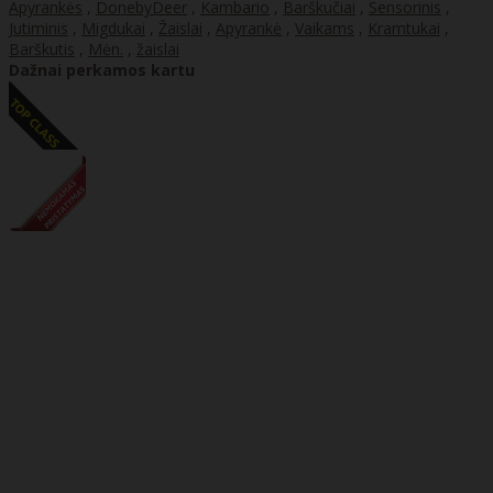
Apyrankės
,
DonebyDeer
,
Kambario
,
Barškučiai
,
Sensorinis
,
Jutiminis
,
Migdukai
,
Žaislai
,
Apyrankė
,
Vaikams
,
Kramtukai
,
Barškutis
,
Mėn.
,
žaislai
Dažnai perkamos kartu