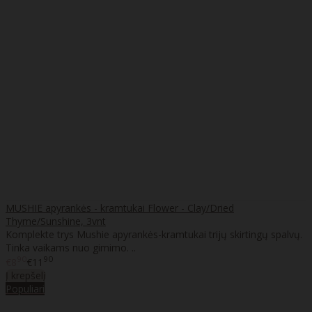
MUSHIE apyrankės - kramtukai Flower - Clay/Dried
Thyme/Sunshine, 3vnt
Komplekte trys Mushie apyrankės-kramtukai trijų skirtingų spalvų.
Tinka vaikams nuo gimimo. ..
90
90
€8
€11
Į krepšelį
Populiari