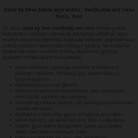
Done by Deer žalios apyrankės - barškučiai ant riešo
Dotti, 2vnt
Šis žavus
Done by Deer barškučių ant riešo
rinkinys puikiai
tinka kūdikio pojūčiams stimuliuoti ankstyvoje vaikystėje. Jame
esantys sensoriniai elementai, tokie kaip barškutis, girgždėjimas ir
įvairios tekstūros, lavina kūdikio klausą ir lytėjimą. Šie barškučiai
idealiai tinka kūno suvokimo ir rankų atpažinimo ugdymui,
padedant mažyliui atrasti savo judesius.
Jutimo elementai, tokie kaip barškutis, traškėjimas ir
skirtingos tekstūros, stimuliuos jūsų kūdikio klausą ir
lytėjimo pojūčius.
Rekomenduojama nuo gimimo.
Puikiai tinka jutiminiam stimuliavimui, kūno suvokimui ir
moko kūdikį atpažinti savo rankytes.
Kontrastingi taškai ir juostelės bei spalvingi elementai padės
vizualiai stimuliuoti.
Barškantys ir traškantys garsai stimuliuoja jūsų vaiką.
Vienas barškutis yra su karvyte Doti, kitas su obuoliuku.
Leiskite gyvūnėliams draugužiams padėti jūsų kūdikiui
atrasti savo kūną ir motyvuoti judėti.
Galima naudoti tiek ant riešų, tiek ant kulkšnių.