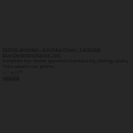
MUSHIE apyrankės - kramtukai Flower - Cambridge
Blue/Clementine/Natural, 3vnt
Komplekte trys Mushie apyrankės-kramtukai trijų skirtingų spalvų.
Tinka vaikams nuo gimimo. ..
90
90
€8
€11
Į krepšelį