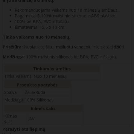
ir įtraukiančių akimirkų.
Rekomenduojama vaikams nuo 10 mėnesių amžiaus.
Pagaminta iš 100% maistinio silikono ir ABS plastiko.
100% be BPA, PVC ir ftalatų.
Išmatavimai 15,5 x 10 cm.
Tinka vaikams nuo 10 mėnesių.
Priežiūra:
Nuplaukite šiltu, muiluotu vandeniu ir leiskite išdžiūti.
Medžiaga:
100% maistinis silikonas be BPA, PVC ir ftalatų.
Tinkamas amžius
Tinka vaikams
Nuo 10 mėnesių.
Produkto ypatybės
Spalva
Žalia/Ruda
Medžiaga
100% Silikonas
Kilmės šalis
Kilmės
JAV
šalis
Parašyti atsiliepimą