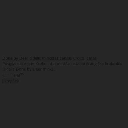
Done by Deer didelis minkštas žaislas Croco, žalias
Prisiglauskite prie Kroko - itin minkšto ir labai draugiško krokodilo.
Didelis Done by Deer minkš..
35
95
€37
€43
Į krepšelį