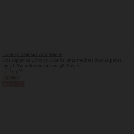
Done by Deer spalvota dėlionė
Šios septynios Done by Deer dėlionės medinės detalės padės
ugdyti Jūsų vaiko motorinius įgūdžius, o ..
75
95
€8
€10
Į krepšelį
%
Akcija
-15