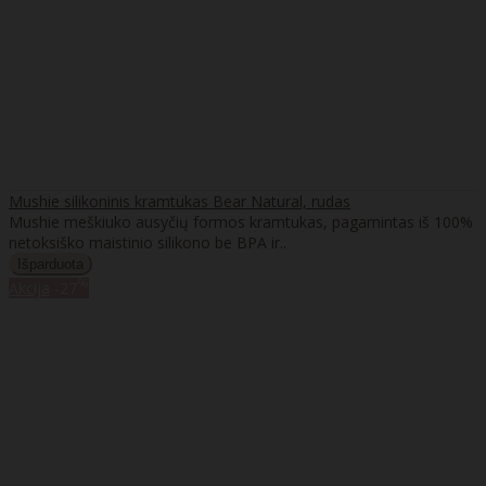
Mushie silikoninis kramtukas Bear Natural, rudas
Mushie meškiuko ausyčių formos kramtukas, pagamintas iš 100%
netoksiško maistinio silikono be BPA ir..
%
Akcija
-27