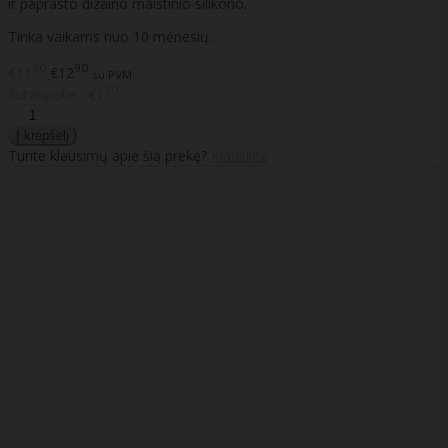
ir paprasto dizaino maistinio silikono.
Tinka vaikams nuo 10 mėnesių.
60
90
€11
€12
su PVM
30
Sutaupote - €1
Turite klausimų apie šią prekę?
Klauskite