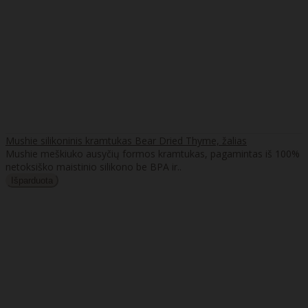
Mushie silikoninis kramtukas Bear Dried Thyme, žalias
Mushie meškiuko ausyčių formos kramtukas, pagamintas iš 100%
netoksiško maistinio silikono be BPA ir..