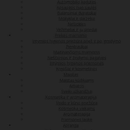
Automobilio kėdutės
Apsaugos nuo saulės
Balansiniai dviratukai
Mokyklai ir darželiui
Nešioklės
Vežimėliai ir jų priedai
Prekės mamoms
Intymios higienos priežiūra prieš ir po gimdymo
Pientraukiai
Maitinančioms mamoms
Nėščiosios ir žindymo pagalvės
Intymios higienos priemonės
Krepšiai ir kosmetinės
Maistas
Maistas kūdikiams
Arbatos
Sveiki užkandžiai
Kosmetika ir aromaterapija
Veido ir kūno priežiūra
Kosmetika vaikams
Aromaterapija
Priemonės lauke
Apranga