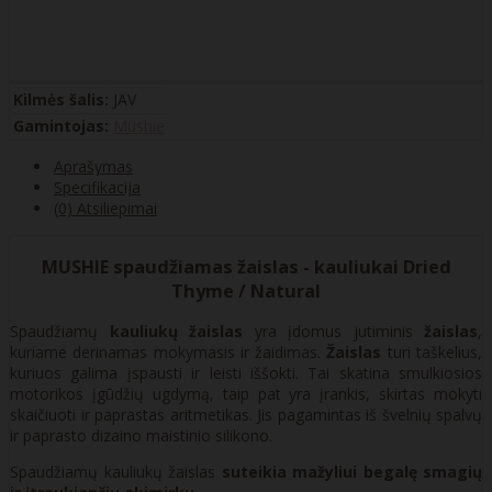
Kilmės šalis:
JAV
Gamintojas:
Mushie
Aprašymas
Specifikacija
(0) Atsiliepimai
MUSHIE spaudžiamas žaislas - kauliukai Dried
Thyme / Natural
Spaudžiamų
kauliukų
žaislas
yra įdomus jutiminis
žaislas
,
kuriame derinamas mokymasis ir žaidimas.
Žaislas
turi taškelius,
kuriuos galima įspausti ir leisti iššokti. Tai skatina smulkiosios
motorikos įgūdžių ugdymą, taip pat yra įrankis, skirtas mokyti
skaičiuoti ir paprastas aritmetikas. Jis pagamintas iš švelnių spalvų
ir paprasto dizaino maistinio silikono.
Spaudžiamų kauliukų žaislas
suteikia
mažyliui begalę smagių