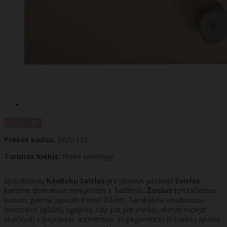
%
Akcija
-10
Prekės kodas:
MUS-112
Turimas kiekis:
Prekė sandėlyje
Spaudžiamų
kauliukų
žaislas
yra įdomus jutiminis
žaislas
,
kuriame derinamas mokymasis ir žaidimas.
Žaislas
turi taškelius,
kuriuos galima įspausti ir leisti iššokti. Tai skatina smulkiosios
motorikos įgūdžių ugdymą, taip pat yra įrankis, skirtas mokyti
skaičiuoti ir paprastas aritmetikas. Jis pagamintas iš švelnių spalvų