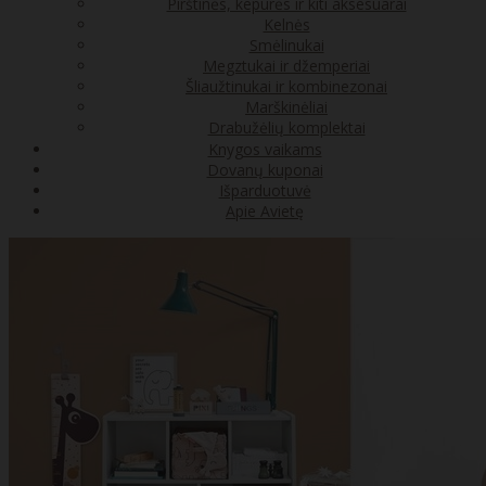
Pirštinės, kepurės ir kiti aksesuarai
Kelnės
Smėlinukai
Megztukai ir džemperiai
Šliaužtinukai ir kombinezonai
Marškinėliai
Drabužėlių komplektai
Knygos vaikams
Dovanų kuponai
Išparduotuvė
Apie Avietę