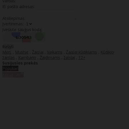
Vardas:
El. pašto adresas:
Atsiliepimas:
Įvertinimas:
Įveskite saugos kodą:
Rašyti
Mėn.
,
Mushie
,
Žaislai
,
Vaikams
,
Žaislai kūdikiams
,
Kūdikio
žaislas
,
Kambario
,
Žaidimams
,
žaislai
,
12+
Susijusios prekės
Populiari
%
Akcija
-20