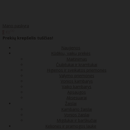
Mano paskyra
00
€0
0
Prekių krepšelis tuščias!
Naujienos
Kūdikių, vaikų prekės
Maitinimas
Čiulptukai ir kramtukai
Higienos ir sveikatos priemonės
Valymo priemonės
Vonios kambarys
Vaiko kambarys
Apsaugos
Aksesuarai
Žaislai
Kambario žaislai
Vonios žaislai
Migdukai ir barškučiai
Kelionės ir pramogos lauke