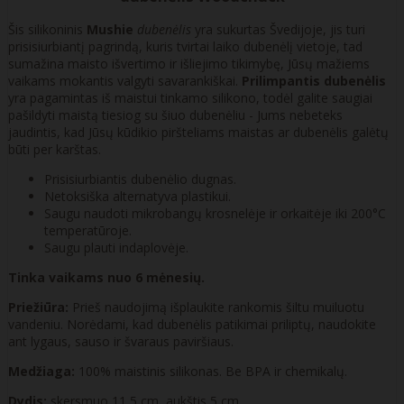
Šis silikoninis
Mushie
dubenėlis
yra sukurtas Švedijoje, jis turi
prisisiurbiantį pagrindą, kuris tvirtai laiko dubenėlį vietoje, tad
sumažina maisto išvertimo ir išliejimo tikimybę, Jūsų mažiems
vaikams mokantis valgyti savarankiškai.
Prilimpantis dubenėlis
yra pagamintas iš maistui tinkamo silikono, todėl galite saugiai
pašildyti maistą tiesiog su šiuo dubenėliu - Jums nebeteks
jaudintis, kad Jūsų kūdikio piršteliams maistas ar dubenėlis galėtų
būti per karštas.
Prisisiurbiantis dubenėlio dugnas.
Netoksiška alternatyva plastikui.
Saugu naudoti mikrobangų krosnelėje ir orkaitėje iki 200°C
temperatūroje.
Saugu plauti indaplovėje.
Tinka vaikams nuo 6 mėnesių.
Priežiūra:
Prieš naudojimą išplaukite rankomis šiltu muiluotu
vandeniu. Norėdami, kad dubenėlis patikimai priliptų, naudokite
ant lygaus, sauso ir švaraus paviršiaus.
Medžiaga:
100% maistinis silikonas. Be BPA ir chemikalų.
Dydis:
skersmuo 11,5 cm, aukštis 5 cm.