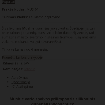
Populiari
Prekės kodas:
MUS-61
Turimas kiekis:
Laukiame papildymo
Šis silikoninis
Mushie
dubenėlis
yra sukurtas Švedijoje, jis turi
prisisiurbiantį pagrindą, kuris tvirtai laiko dubenėlį vietoje, tad
sumažina maisto išvertimo ir išliejimo tikimybę, Jūsų mažiems
vaikams mokantis valgyti savarankiškai.
Tinka vaikams nuo 6 mėnesių.
Pranešti, kai bus prekyboje
Kilmės šalis:
JAV
Gamintojas:
Mushie
Aprašymas
Specifikacija
(0) Atsiliepimai
Mushie vario spalvos prilimpantis silikoninis
dubenėlis Woodchuck