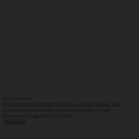
Mushie prilimpanti silikoninė lėkštė su skyriais Natural, ruda
Ši silikoninė Mushie lėkštė yra sukurta Švedijoje, ji turi
prisisiurbiantį pagrindą, kuris tvirtai l..