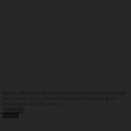
Mushie prilimpantis silikoninis dubenėlis Cambridge Blue, melsvas
Šis silikoninis Mushie dubenėlis yra sukurtas Švedijoje, jis turi
prisisiurbiantį pagrindą, kuris tv..
Populiari