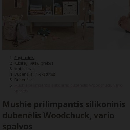
Pagrindinis
Kūdikių, vaikų prekės
Maitinimas
Dubenėliai ir lėkštutės
Dubenėliai
Mushie prilimpantis silikoninis dubenėlis Woodchuck, vario
spalvos
Mushie prilimpantis silikoninis
dubenėlis Woodchuck, vario
spalvos