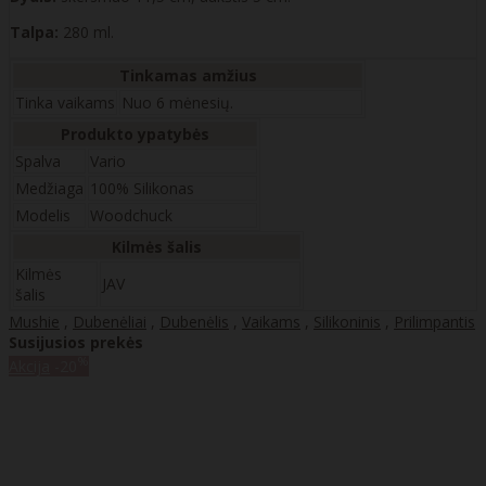
Talpa:
280 ml.
Tinkamas amžius
Tinka vaikams
Nuo 6 mėnesių.
Produkto ypatybės
Spalva
Vario
Medžiaga
100% Silikonas
Modelis
Woodchuck
Kilmės šalis
Kilmės
JAV
šalis
Mushie
,
Dubenėliai
,
Dubenėlis
,
Vaikams
,
Silikoninis
,
Prilimpantis
Susijusios prekės
%
Akcija
-20