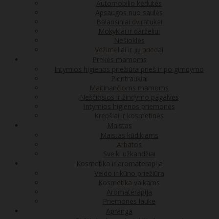
Automobilio kėdutės
Apsaugos nuo saulės
Balansiniai dviratukai
Mokyklai ir darželiui
Nešioklės
Vežimėliai ir jų priedai
Prekės mamoms
Intymios higienos priežiūra prieš ir po gimdymo
Pientraukiai
Maitinančioms mamoms
Nėščiosios ir žindymo pagalvės
Intymios higienos priemonės
Krepšiai ir kosmetinės
Maistas
Maistas kūdikiams
Arbatos
Sveiki užkandžiai
Kosmetika ir aromaterapija
Veido ir kūno priežiūra
Kosmetika vaikams
Aromaterapija
Priemonės lauke
Apranga