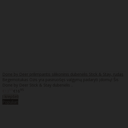
Done by Deer prilimpantis silikoninis dubenėlis Stick & Stay, rudas
Begemotukas Ozis yra pasiruošęs valgymą padaryti įdomų! Šis
Done by Deer Stick & Stay dubenėlis ..
55
95
€13
€16
Į krepšelį
Populiari