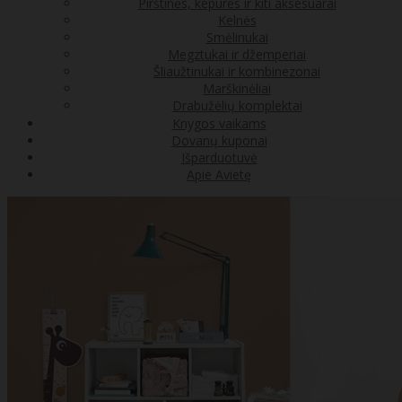
Pirštinės, kepurės ir kiti aksesuarai
Kelnės
Smėlinukai
Megztukai ir džemperiai
Šliaužtinukai ir kombinezonai
Marškinėliai
Drabužėlių komplektai
Knygos vaikams
Dovanų kuponai
Išparduotuvė
Apie Avietę