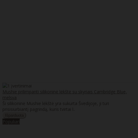
Mushie prilimpanti silikoninė lėkštė su skyriais Cambridge Blue,
melsva
Ši silikoninė Mushie lėkštė yra sukurta Švedijoje, ji turi
prisisiurbiantį pagrindą, kuris tvirtai l..
Populiari