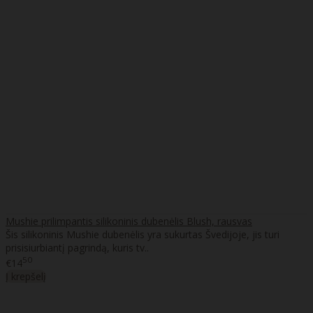
Mushie prilimpantis silikoninis dubenėlis Blush, rausvas
Šis silikoninis Mushie dubenėlis yra sukurtas Švedijoje, jis turi
prisisiurbiantį pagrindą, kuris tv..
50
€14
Į krepšelį