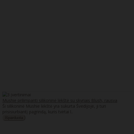
Mushie prilimpanti silikoninė lėkštė su skyriais Blush, rausva
Ši silikoninė Mushie lėkštė yra sukurta Švedijoje, ji turi
prisisiurbiantį pagrindą, kuris tvirtai l..