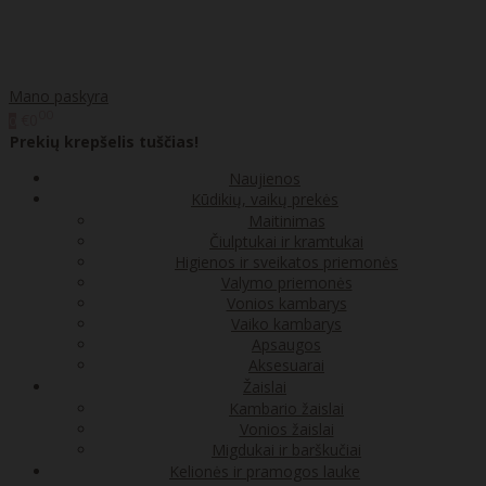
Mano paskyra
00
€0
0
Prekių krepšelis tuščias!
Naujienos
Kūdikių, vaikų prekės
Maitinimas
Čiulptukai ir kramtukai
Higienos ir sveikatos priemonės
Valymo priemonės
Vonios kambarys
Vaiko kambarys
Apsaugos
Aksesuarai
Žaislai
Kambario žaislai
Vonios žaislai
Migdukai ir barškučiai
Kelionės ir pramogos lauke