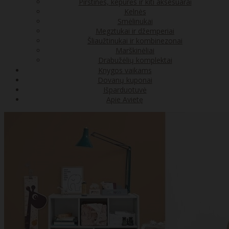
Pirštinės, kepurės ir kiti aksesuarai
Kelnės
Smėlinukai
Megztukai ir džemperiai
Šliaužtinukai ir kombinezonai
Marškinėliai
Drabužėlių komplektai
Knygos vaikams
Dovanų kuponai
Išparduotuvė
Apie Avietę