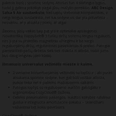
pakeisti lopšį į sportinę sėdynę. Atlošas turi 4 skirtingus lygius,
todėl jį galima pritaikyti pagal jūsų mažylio poreikius.
ABC Design
Salsa 5 Air susilanksto
, kad taptų stebėtinai kompaktiškas, ir
netgi lengvai susilanksto, net kai sėdynė vis dar yra pritvirtinta –
nesvarbu, ar ji atsukta į priekį, ar atgal.
Žinoma, jūsų vaikas taip pat yra ir optimaliai apsaugotas.
Novatorišką HappyBelt® 5 taškų diržų sistemą lengva reguliuoti,
nes ji yra su praktišku magnetiniu užsegimu ir be vargo
reguliuojamų diržų, reguliavimas pasiekiamas iš priekio. Patogiai
paminkštinti pečių dirželiai šiek tiek išsikiša iš atlošo, todėl jums
bus daug lengviau įdėti kūdikį.
Išmanusis universalus vežimėlis mieste ir kaime.
2 viename konvertuojamas vežimėlis su lopšiu ir į abi puses
atsukama sportine sėdyne, kuri gali būti visiškai atlošta,
puikiai tinka net ir patiems mažiausiems vaikams.
Patogus lopšys su reguliuojamo aukščio galvūgaliu ir
ergonomišku CozyCloud® čiužiniu.
Didelės pneumatinės padangos, aukštos kokybės rutuliniai
guoliai ir integruota amortizacinė pakaba – sklandžiam
važiavimui bet kokiu paviršiumi.
CozyCloud® čiužinys.