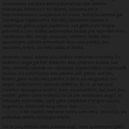
amortizacinė pakaba ir dideli pneumatiniai ratai užtikrina
maksimalų komfortą ir itin sklandų važiavimą net ir
beprotiškiausiuose nuotykiuose be trasos. Stūmimo rankena gali
būti lengvai reguliuojama, kad tiktų kiekvienam tėveliui, o
adapterius galima įsigyti papildomai, kad galėtumėte lengvai
pritvirtinti ir savo kūdikio automobilinę kėdutę prie vežimėlio rėmo.
Naudodami ABC Design universalų tvirtinimo laikiklį, vienu
spustelėjimu galėsite primontuoti visus savo priedus, pvz.,
sauskelnių krepšį, puodelio laikiklį ar žibintą.
Vežimėlio lopšys suteikia jūsų kūdikiui maksimalų komfortą. Du
vėdinimo langai gali būti atidaromi arba uždaromi atskirai, kad
būtų užtikrinta optimali oro cirkuliacija. Ergonomiškas CozyCloud®
čiužinys yra suformuotas kiek pakeltas prie galvos, kad jūsų
kūdikio galva visada būtų pakelta, o jame yra integruotos oro
angos, užtikrinančios optimalų vėdinimą. Be to, jis turi ypač
minkštus apsauginius kraštus, kurie yra paaukštinti, kad jautri jūsų
mažylio galvos odelė nesiliestų tiesiai prie ventiliacijos angos. Jei
keliaujate automobiliu, lopšį galite sulankstyti ir lengvai susidėti
bagažinėje, neužimant daug vietos. Kad
buteliukas
,
čiulptukai
,
merliukai
ir kiti svarbūs reikmenys turėtų savo vietą, vežimėlyje yra
praktiškas laikiklis su įrangos krepšiu.
Kai tik jūsų mažasis lobis pradeda augti, vienu spustelėjimu galite