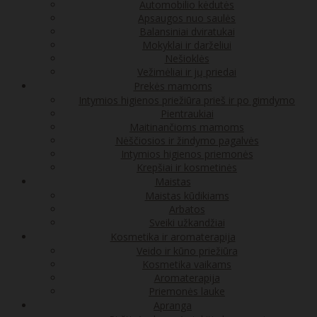
Automobilio kėdutės
Apsaugos nuo saulės
Balansiniai dviratukai
Mokyklai ir darželiui
Nešioklės
Vežimėliai ir jų priedai
Prekės mamoms
Intymios higienos priežiūra prieš ir po gimdymo
Pientraukiai
Maitinančioms mamoms
Nėščiosios ir žindymo pagalvės
Intymios higienos priemonės
Krepšiai ir kosmetinės
Maistas
Maistas kūdikiams
Arbatos
Sveiki užkandžiai
Kosmetika ir aromaterapija
Veido ir kūno priežiūra
Kosmetika vaikams
Aromaterapija
Priemonės lauke
Apranga