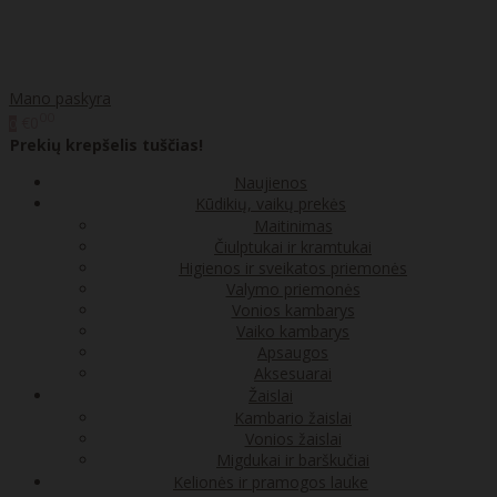
Mano paskyra
00
€0
0
Prekių krepšelis tuščias!
Naujienos
Kūdikių, vaikų prekės
Maitinimas
Čiulptukai ir kramtukai
Higienos ir sveikatos priemonės
Valymo priemonės
Vonios kambarys
Vaiko kambarys
Apsaugos
Aksesuarai
Žaislai
Kambario žaislai
Vonios žaislai
Migdukai ir barškučiai
Kelionės ir pramogos lauke