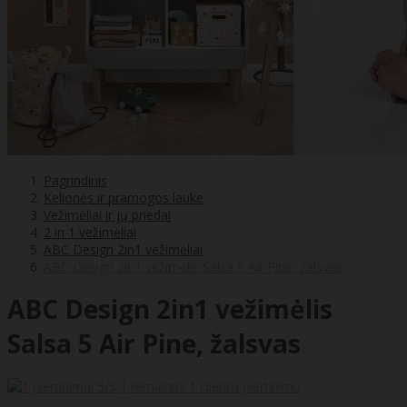
Pagrindinis
Kelionės ir pramogos lauke
Vežimėliai ir jų priedai
2 in 1 vežimėliai
ABC Design 2in1 vežimėliai
ABC Design 2in1 vežimėlis Salsa 5 Air Pine, žalsvas
ABC Design 2in1 vežimėlis
Salsa 5 Air Pine, žalsvas
5
/5 | remiantis
1
kliento įvertinimu