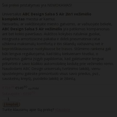
Šiai prekei pristatymas yra NEMOKAMAS!
Universalus
ABC Design Salsa 5 Air 2in1 vežimėlio
komplektas
miestui ar kaimui.
Nesvarbu, ar vaikštinėjate miesto gatvėmis, ar važiuojate bekele,
ABC Design Salsa 5 Air vežimėlis
yra patikimas kompanionas
ant bet kokio paviršiaus. Aukštos kokybės rutuliniai guoliai,
integruota amortizacinė pakaba ir dideli pneumatiniai ratai
užtikrina maksimalų komfortą ir itin sklandų važiavimą net ir
beprotiškiausiuose nuotykiuose be trasos. Stūmimo rankena gali
būti lengvai reguliuojama, kad tiktų kiekvienam tėveliui, o
adapterius galima įsigyti papildomai, kad galėtumėte lengvai
pritvirtinti ir savo kūdikio automobilinę kėdutę prie vežimėlio rėmo.
Naudodami ABC Design universalų tvirtinimo laikiklį, vienu
spustelėjimu galėsite primontuoti visus savo priedus, pvz.,
sauskelnių krepšį, puodelio laikiklį ar žibintą.
20
90
€759
€949
su PVM
70
Sutaupote - €190
Turite klausimų apie šią prekę?
Klauskite