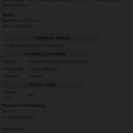
netoksiškas.
Dydis:
Skersmuo: 7,62 cm;
Storis: 0,635 cm.
Tinkamas amžius
Tinka vaikams
Nuo 0 mėnesių.
Produkto ypatybės
Spalva
Ruda/Melsva/Sodriai oranžinė
Medžiaga
100% Silikonas
Modelis
Flower
Kilmės šalis
Kilmės
JAV
šalis
Parašyti atsiliepimą
Vardas:
El. pašto adresas:
Atsiliepimas: