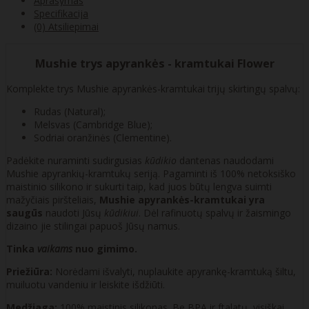
Aprašymas
Specifikacija
(0) Atsiliepimai
Mushie trys apyrankės - kramtukai Flower
Komplekte trys Mushie apyrankės-kramtukai trijų skirtingų spalvų:
Rudas (Natural);
Melsvas (Cambridge Blue);
Sodriai oranžinės (Clementine).
Padėkite nuraminti sudirgusias
kūdikio
dantenas naudodami
Mushie apyrankių-kramtukų seriją. Pagaminti iš 100% netoksiško
maistinio silikono ir sukurti taip, kad juos būtų lengva suimti
mažyčiais piršteliais,
Mushie apyrankės-kramtukai yra
saugūs
naudoti Jūsų
kūdikiui
. Dėl rafinuotų spalvų ir žaismingo
dizaino jie stilingai papuoš Jūsų namus.
Tinka
vaikams
nuo gimimo.
Priežiūra:
Norėdami išvalyti, nuplaukite apyrankę-kramtuką šiltu,
muiluotu vandeniu ir leiskite išdžiūti.
Medžiaga:
100% maistinis silikonas. Be BPA ir ftalatų, visiškai