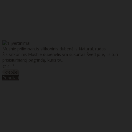
Mushie prilimpantis silikoninis dubenėlis Natural, rudas
Šis silikoninis Mushie dubenėlis yra sukurtas Švedijoje, jis turi
prisisiurbiantį pagrindą, kuris tv..
50
€14
Į krepšelį
Populiari