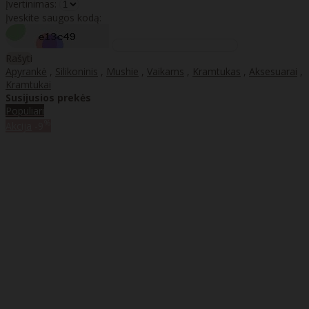
Įvertinimas:
Įveskite saugos kodą:
Rašyti
Apyrankė
,
Silikoninis
,
Mushie
,
Vaikams
,
Kramtukas
,
Aksesuarai
,
Kramtukai
Susijusios prekės
Populiari
%
Akcija
-9