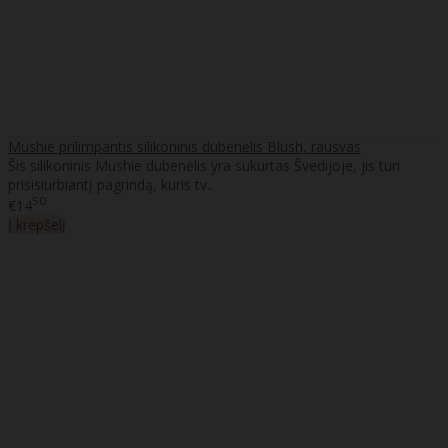
Mushie prilimpantis silikoninis dubenėlis Blush, rausvas
Šis silikoninis Mushie dubenėlis yra sukurtas Švedijoje, jis turi
prisisiurbiantį pagrindą, kuris tv..
50
€14
Į krepšelį