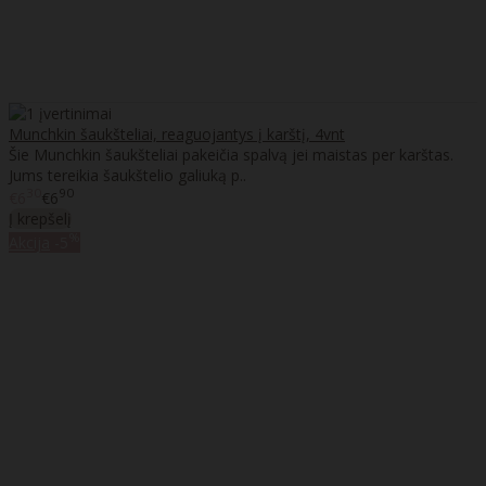
Munchkin šaukšteliai, reaguojantys į karštį, 4vnt
Šie Munchkin šaukšteliai pakeičia spalvą jei maistas per karštas.
Jums tereikia šaukštelio galiuką p..
30
90
€6
€6
Į krepšelį
%
Akcija
-5