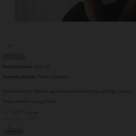
%
Akcija
-25
Prekės kodas:
MUS-27
Turimas kiekis:
Prekė sandėlyje
Komplekte trys Mushie apyrankės-kramtukai trijų skirtingų spalvų.
Tinka vaikams nuo gimimo.
90
90
€8
€11
su PVM
00
Sutaupote - €3