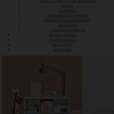
Pirštinės, kepurės ir kiti aksesuarai
Kelnės
Smėlinukai
Megztukai ir džemperiai
Šliaužtinukai ir kombinezonai
Marškinėliai
Drabužėlių komplektai
Knygos vaikams
Dovanų kuponai
Išparduotuvė
Apie Avietę