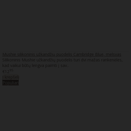
Mushie silikoninis užkandžių puodelis Cambridge Blue, melsvas
Silikoninis Mushie užkandžių puodelis turi dvi mažas rankenėles,
kad vaikui būtų lengva paimti į sav..
95
€12
Į krepšelį
Populiari