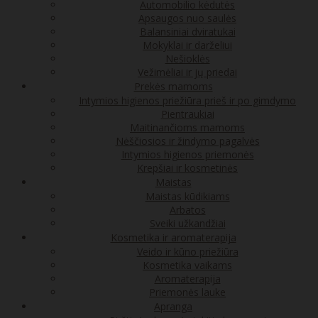
Automobilio kėdutės
Apsaugos nuo saulės
Balansiniai dviratukai
Mokyklai ir darželiui
Nešioklės
Vežimėliai ir jų priedai
Prekės mamoms
Intymios higienos priežiūra prieš ir po gimdymo
Pientraukiai
Maitinančioms mamoms
Nėščiosios ir žindymo pagalvės
Intymios higienos priemonės
Krepšiai ir kosmetinės
Maistas
Maistas kūdikiams
Arbatos
Sveiki užkandžiai
Kosmetika ir aromaterapija
Veido ir kūno priežiūra
Kosmetika vaikams
Aromaterapija
Priemonės lauke
Apranga