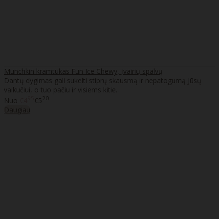
Munchkin kramtukas Fun Ice Chewy, įvairių spalvų
Dantų dygimas gali sukelti stiprų skausmą ir nepatogumą Jūsų
vaikučiui, o tuo pačiu ir visiems kitie..
95
20
Nuo
€4
€5
Daugiau