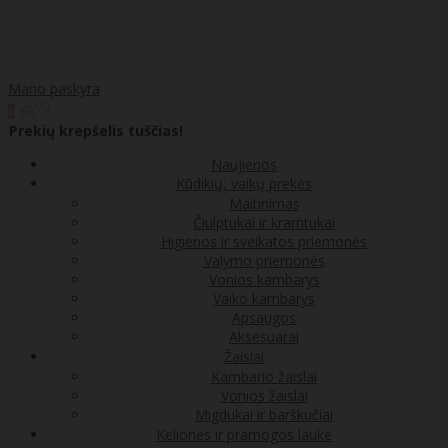
Mano paskyra
00
€0
0
Prekių krepšelis tuščias!
Naujienos
Kūdikių, vaikų prekės
Maitinimas
Čiulptukai ir kramtukai
Higienos ir sveikatos priemonės
Valymo priemonės
Vonios kambarys
Vaiko kambarys
Apsaugos
Aksesuarai
Žaislai
Kambario žaislai
Vonios žaislai
Migdukai ir barškučiai
Kelionės ir pramogos lauke