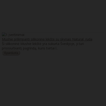
Mushie prilimpanti silikoninė lėkštė su skyriais Natural, ruda
Ši silikoninė Mushie lėkštė yra sukurta Švedijoje, ji turi
prisisiurbiantį pagrindą, kuris tvirtai l..