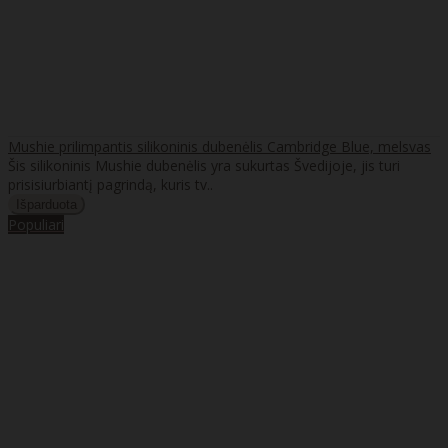
Mushie prilimpantis silikoninis dubenėlis Cambridge Blue, melsvas
Šis silikoninis Mushie dubenėlis yra sukurtas Švedijoje, jis turi
prisisiurbiantį pagrindą, kuris tv..
Populiari