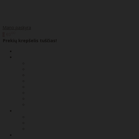
Mano paskyra
00
€0
0
Prekių krepšelis tuščias!