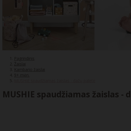
Pagrindinis
Žaislai
Kambario žaislai
9+ mėn.
MUSHIE spaudžiamas žaislas - dažų paletė
MUSHIE spaudžiamas žaislas - d