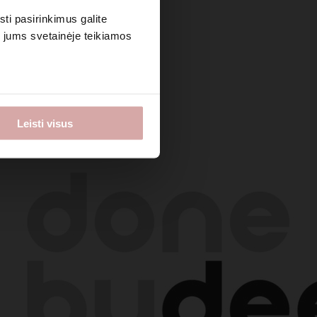
sti pasirinkimus galite
i jums svetainėje teikiamos
Leisti visus