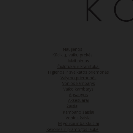
Naujienos
Kūdikių, vaikų prekės
Maitinimas
Čiulptukai ir kramtukai
Higienos ir sveikatos priemonės
Valymo priemonės
Vonios kambarys
Vaiko kambarys
Apsaugos
Aksesuarai
Žaislai
Kambario žaislai
Vonios žaislai
Migdukai ir barškučiai
Kelionės ir pramogos lauke