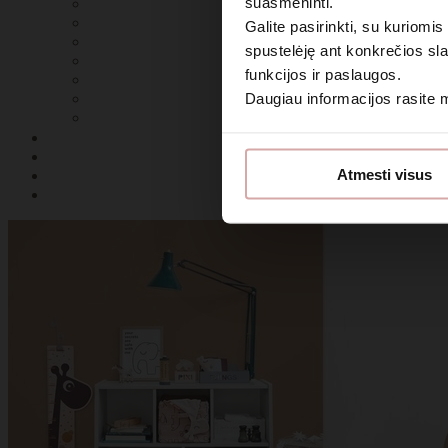
suasmeninti.
Galite pasirinkti, su kuriomis
spustelėję ant konkrečios sla
funkcijos ir paslaugos.
Daugiau informacijos rasite
Sutin
Atmesti visus
Daugiau i