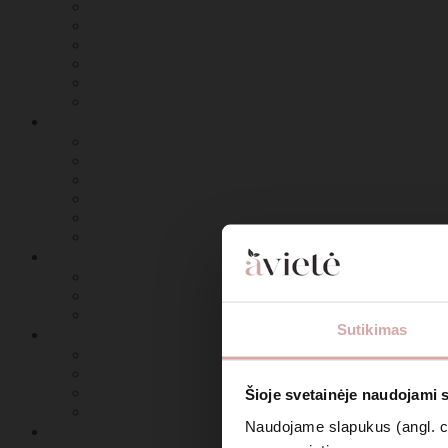
Sutikimas
Šioje svetainėje naudojami 
Naudojame slapukus (angl. coo