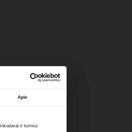
Apie
kodarai ir turiniui