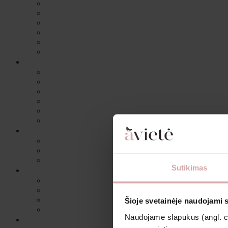
Sutikimas
Šioje svetainėje naudojami 
Naudojame slapukus (angl. coo