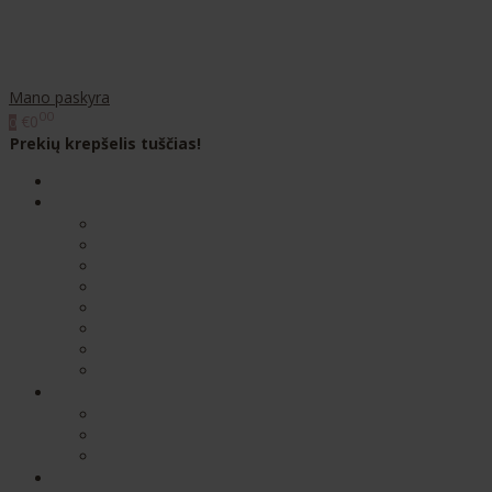
Mano paskyra
00
€0
0
Prekių krepšelis tuščias!