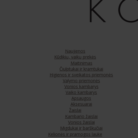
Naujienos
Kūdikių, vaikų prekės
Maitinimas
Čiulptukai ir kramtukai
Higienos ir sveikatos priemonės
Valymo priemonės
Vonios kambarys
Vaiko kambarys
Apsaugos
Aksesuarai
Žaislai
Kambario žaislai
Vonios žaislai
Migdukai ir barškučiai
Kelionės ir pramogos lauke