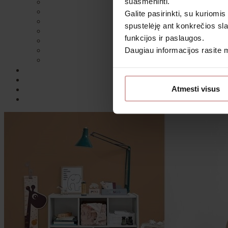
suasmeninti.
Galite pasirinkti, su kuriomis
spustelėję ant konkrečios sla
funkcijos ir paslaugos.
Daugiau informacijos rasite
Sutin
Atmesti visus
Daugiau i