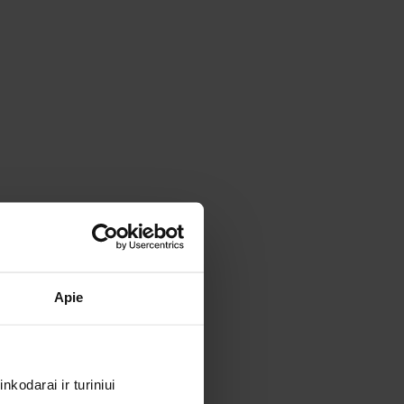
Apie
kodarai ir turiniui