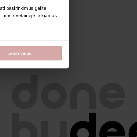
sti pasirinkimus galite
i jums svetainėje teikiamos
Leisti visus