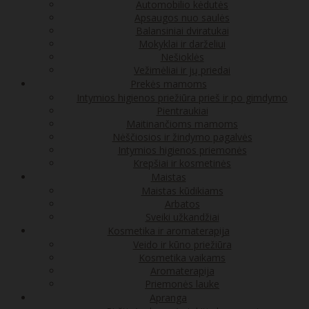
Automobilio kėdutės
Apsaugos nuo saulės
Balansiniai dviratukai
Mokyklai ir darželiui
Nešioklės
Vežimėliai ir jų priedai
Prekės mamoms
Intymios higienos priežiūra prieš ir po gimdymo
Pientraukiai
Maitinančioms mamoms
Nėščiosios ir žindymo pagalvės
Intymios higienos priemonės
Krepšiai ir kosmetinės
Maistas
Maistas kūdikiams
Arbatos
Sveiki užkandžiai
Kosmetika ir aromaterapija
Veido ir kūno priežiūra
Kosmetika vaikams
Aromaterapija
Priemonės lauke
Apranga