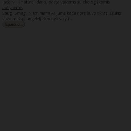
Jack N' Jill natūrali dantų pasta vaikams su ekologiškomis
mėlynėmis
Saugi. Smagi. Niam niam! Ar Jums kada nors buvo tikras iššūkis
savo mažąjį angelėlį išmokyti valyti ..