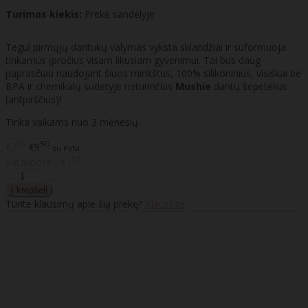
Turimas kiekis:
Prekė sandėlyje
Tegul pirmųjų dantukų valymas vyksta sklandžiai ir suformuoja
tinkamus įpročius visam likusiam gyvenimui. Tai bus daug
paprasčiau naudojant šiuos minkštus, 100% silikoninius, visiškai be
BPA ir chemikalų sudėtyje neturinčius
Mushie
dantų šepetėlius
(antpirščius)!
Tinka vaikams nuo 3 mėnesių.
95
50
€7
€9
su PVM
55
Sutaupote - €1
Turite klausimų apie šią prekę?
Klauskite