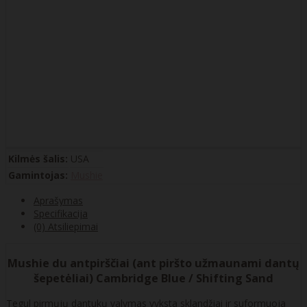
Kilmės šalis:
USA
Gamintojas:
Mushie
Aprašymas
Specifikacija
(0) Atsiliepimai
Mushie du antpirščiai (ant piršto užmaunami dantų
šepetėliai) Cambridge Blue / Shifting Sand
Tegul pirmųjų dantukų valymas vyksta sklandžiai ir suformuoja