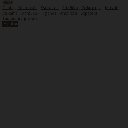
Rašyti
Dantų
,
Priemonės
,
Sveikatos
,
Priežiūra
,
Reikmenys
,
Mushie
,
Vaikams
,
Dantukų
,
Higienos
,
Antpirštis
,
Šepetėlis
Susijusios prekės
Populiari