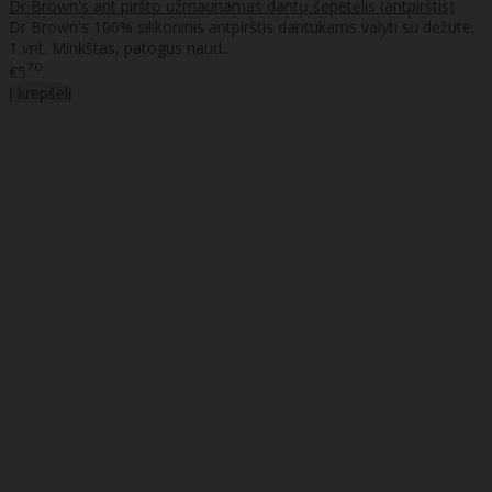
Dr Brown's ant piršto užmaunamas dantų šepetėlis (antpirštis)
Dr Brown's 100% silikoninis antpirštis dantukams valyti su dėžute,
1 vnt. Minkštas, patogus naud..
70
€5
Į krepšelį