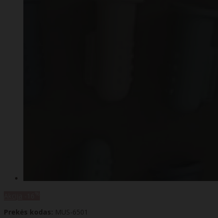
%
Akcija
-16
Prekės kodas:
MUS-6501