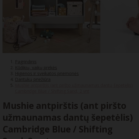
Pagrindinis
Kūdikių, vaikų prekės
Higienos ir sveikatos priemonės
Dantukų priežiūra
Mushie antpirštis (ant piršto užmaunamas dantų šepetėlis)
Cambridge Blue / Shifting Sand, 2 vnt
Mushie antpirštis (ant piršto
užmaunamas dantų šepetėlis)
Cambridge Blue / Shifting