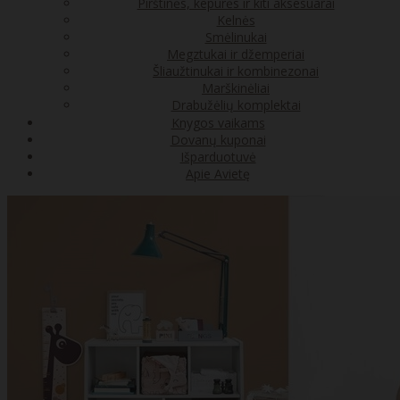
Pirštinės, kepurės ir kiti aksesuarai
Kelnės
Smėlinukai
Megztukai ir džemperiai
Šliaužtinukai ir kombinezonai
Marškinėliai
Drabužėlių komplektai
Knygos vaikams
Dovanų kuponai
Išparduotuvė
Apie Avietę