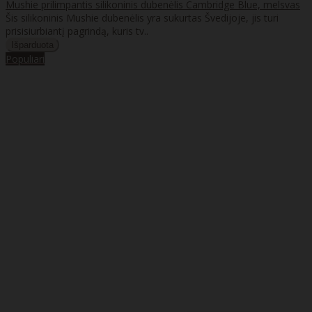
Mushie prilimpantis silikoninis dubenėlis Cambridge Blue, melsvas
Šis silikoninis Mushie dubenėlis yra sukurtas Švedijoje, jis turi
prisisiurbiantį pagrindą, kuris tv..
Populiari