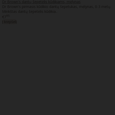
Dr Brown's dantų šepetėlis kūdikiams, mėlynas
Dr Brown's pirmasis kūdikio dantų šepetukas, mėlynas, 0-3 metų.
Minkštas dantų šepetėlis kūdikia..
95
€7
Į krepšelį