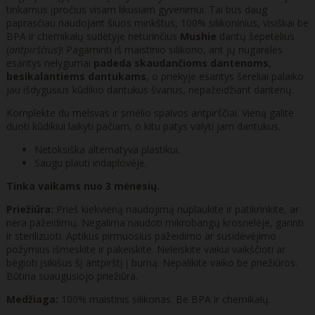
tinkamus įpročius visam likusiam gyvenimui. Tai bus daug
paprasčiau naudojant šiuos minkštus, 100% silikoninius, visiškai be
BPA ir chemikalų sudėtyje neturinčius
Mushie
dantų šepetėlius
(
antpirščius
)! Pagaminti iš maistinio silikono, ant jų nugarėlės
esantys nelygumai
padeda skaudančioms dantenoms,
besikalantiems dantukams
, o priekyje esantys šereliai palaiko
jau išdygusius kūdikio dantukus švarius, nepažeidžiant dantenų.
Komplekte du melsvas ir smėlio spalvos antpirščiai. Vieną galite
duoti kūdikiui laikyti pačiam, o kitu patys valyti jam dantukus.
Netoksiška alternatyva plastikui.
Saugu plauti indaplovėje.
Tinka vaikams nuo 3 mėnesių.
Priežiūra:
Prieš kiekvieną naudojimą nuplaukite ir patikrinkite, ar
nėra pažeidimų. Negalima naudoti mikrobangų krosnelėje, garinti
ir sterilizuoti. Aptikus pirmuosius pažeidimo ar susidėvėjimo
požymius išmeskite ir pakeiskite. Neleiskite vaikui vaikščioti ar
bėgioti įsikišus šį antpirštį į burną. Nepalikite vaiko be priežiūros.
Būtina suaugusiojo priežiūra.
Medžiaga:
100% maistinis silikonas. Be BPA ir chemikalų.