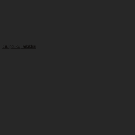
Čiulptukų laikikliai