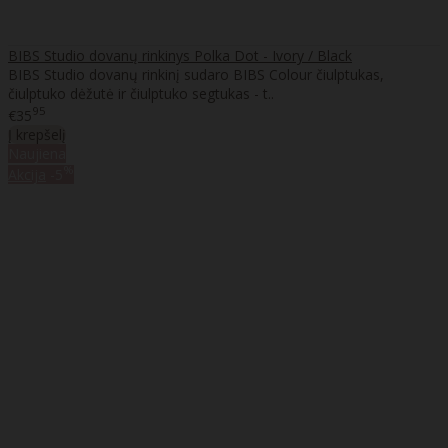
BIBS Studio dovanų rinkinys Polka Dot - Ivory / Black
BIBS Studio dovanų rinkinį sudaro BIBS Colour čiulptukas,
čiulptuko dėžutė ir čiulptuko segtukas - t..
95
€35
Į krepšelį
Naujiena
%
Akcija
-5