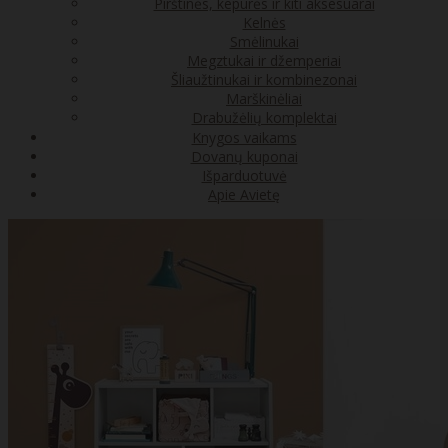
Pirštinės, kepurės ir kiti aksesuarai
Kelnės
Smėlinukai
Megztukai ir džemperiai
Šliaužtinukai ir kombinezonai
Marškinėliai
Drabužėlių komplektai
Knygos vaikams
Dovanų kuponai
Išparduotuvė
Apie Avietę