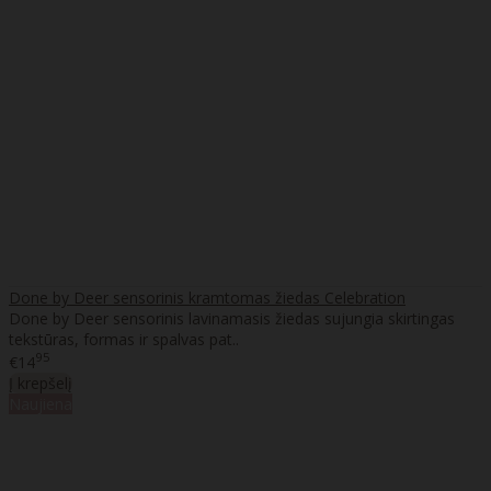
Done by Deer sensorinis kramtomas žiedas Celebration
Done by Deer sensorinis lavinamasis žiedas sujungia skirtingas
tekstūras, formas ir spalvas pat..
95
€14
Į krepšelį
Naujiena