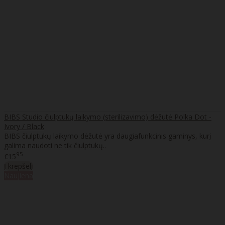
BIBS Studio čiulptukų laikymo (sterilizavimo) dėžutė Polka Dot -
Ivory / Black
BIBS čiulptukų laikymo dėžutė yra daugiafunkcinis gaminys, kurį
galima naudoti ne tik čiulptukų..
95
€15
Į krepšelį
Naujiena