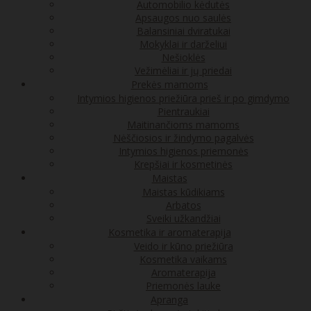
Automobilio kėdutės
Apsaugos nuo saulės
Balansiniai dviratukai
Mokyklai ir darželiui
Nešioklės
Vežimėliai ir jų priedai
Prekės mamoms
Intymios higienos priežiūra prieš ir po gimdymo
Pientraukiai
Maitinančioms mamoms
Nėščiosios ir žindymo pagalvės
Intymios higienos priemonės
Krepšiai ir kosmetinės
Maistas
Maistas kūdikiams
Arbatos
Sveiki užkandžiai
Kosmetika ir aromaterapija
Veido ir kūno priežiūra
Kosmetika vaikams
Aromaterapija
Priemonės lauke
Apranga