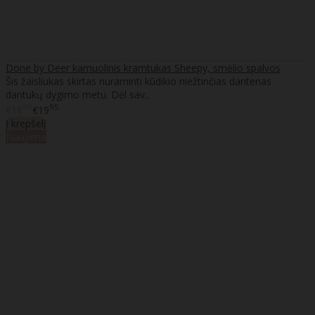
Done by Deer kamuolinis kramtukas Sheepy, smėlio spalvos
Šis žaisliukas skirtas nuraminti kūdikio niežtinčias dantenas
dantukų dygimo metu. Dėl sav..
95
95
€18
€19
Į krepšelį
Naujiena