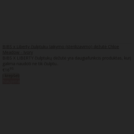
BIBS x Liberty čiulptukų laikymo (sterilizavimo) dėžutė Chloe
Meadow - Ivory
BIBS X LIBERTY čiulptukų dėžutė yra daugiafunkcis produktas, kurį
galima naudoti ne tik čiulptu..
95
€16
Į krepšelį
Naujiena