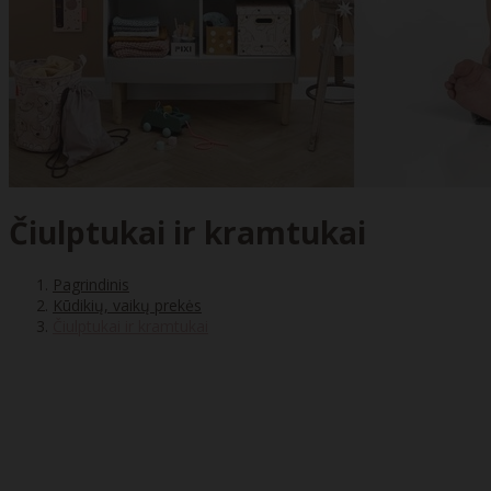
Čiulptukai ir kramtukai
Pagrindinis
Kūdikių, vaikų prekės
Čiulptukai ir kramtukai