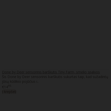
Done by Deer sensorinis barškutis Tiny Farm, smėlio spalvos
Šis Done by Deer sensorinis barškutis sukurtas taip, kad sužadintų
jūsų kūdikio pojūčius i..
95
€14
Į krepšelį