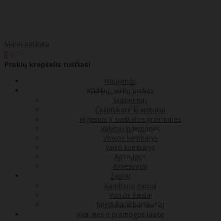
Mano paskyra
00
€0
0
Prekių krepšelis tuščias!
Naujienos
Kūdikių, vaikų prekės
Maitinimas
Čiulptukai ir kramtukai
Higienos ir sveikatos priemonės
Valymo priemonės
Vonios kambarys
Vaiko kambarys
Apsaugos
Aksesuarai
Žaislai
Kambario žaislai
Vonios žaislai
Migdukai ir barškučiai
Kelionės ir pramogos lauke