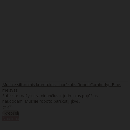
Mushie silikoninis kramtukas - barškutis Robot Cambridge Blue,
melsvas
Suteikite mažyliui raminančius ir jutiminius pojūčius
naudodami Mushie roboto barškutį! Įkvė..
95
€14
Į krepšelį
Naujiena