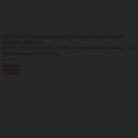
BIBS x Liberty čiulptukų laikymo (sterilizavimo) dėžutė Oscar
Meadow - Blossom
BIBS X LIBERTY čiulptukų dėžutė yra daugiafunkcis produktas, kurį
galima naudoti ne tik čiulptu..
95
€16
Į krepšelį
Naujiena