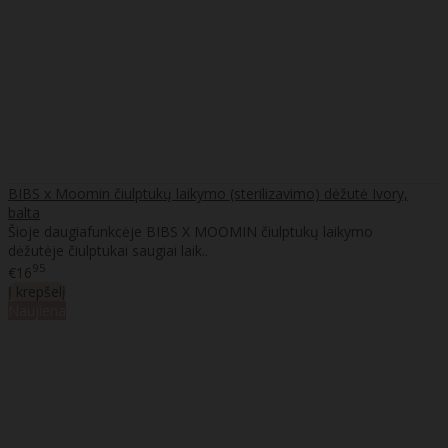
BIBS x Moomin čiulptukų laikymo (sterilizavimo) dėžutė Ivory,
balta
Šioje daugiafunkcėje BIBS X MOOMIN čiulptukų laikymo
dėžutėje čiulptukai saugiai laik..
95
€16
Į krepšelį
Naujiena