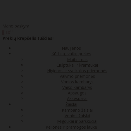
Mano paskyra
00
€0
0
Prekių krepšelis tuščias!
Naujienos
Kūdikių, vaikų prekės
Maitinimas
Čiulptukai ir kramtukai
Higienos ir sveikatos priemonės
Valymo priemonės
Vonios kambarys
Vaiko kambarys
Apsaugos
Aksesuarai
Žaislai
Kambario žaislai
Vonios žaislai
Migdukai ir barškučiai
Kelionės ir pramogos lauke