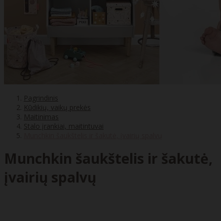
Pagrindinis
Kūdikių, vaikų prekės
Maitinimas
Stalo įrankiai, maitintuvai
Munchkin šaukštelis ir šakutė, įvairių spalvų
Munchkin šaukštelis ir šakutė,
įvairių spalvų