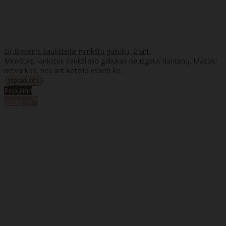
Dr Brown's šaukšteliai minkštu galiuku, 2 vnt.
Minkštas, lankstus šaukštelio galiukas neužgaus dantenų. Mažiau
netvarkos, nes ant kotelio esanti ko..
Populiari
%
Akcija
-9