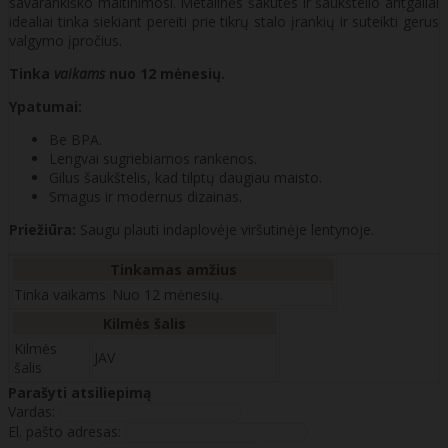
savarankiško maitinimosi. Metalinės šakutės ir šaukštelio antgaliai
idealiai tinka siekiant pereiti prie tikrų stalo įrankių ir suteikti gerus
valgymo įpročius.
Tinka
vaikams
nuo 12 mėnesių.
Ypatumai:
Be BPA.
Lengvai sugriebiamos rankenos.
Gilus šaukštelis, kad tilptų daugiau maisto.
Smagus ir modernus dizainas.
Priežiūra:
Saugu plauti indaplovėje viršutinėje lentynoje.
Tinkamas amžius
Tinka vaikams
Nuo 12 mėnesių.
Kilmės šalis
Kilmės
JAV
šalis
Parašyti atsiliepimą
Vardas:
El. pašto adresas: