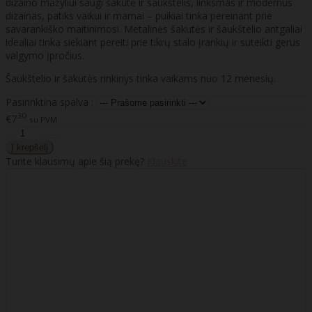
dizaino mažyliui saugi šakutė ir šaukštelis, linksmas ir modernus
dizainas, patiks vaikui ir mamai – puikiai tinka pereinant prie
savarankiško maitinimosi. Metalinės šakutės ir šaukštelio antgaliai
idealiai tinka siekiant pereiti prie tikrų stalo įrankių ir suteikti gerus
valgymo įpročius.
Šaukštelio ir šakutės rinkinys tinka vaikams nuo 12 mėnesių.
Pasirinktina spalva :
30
€7
su PVM
Turite klausimų apie šią prekę?
Klauskite