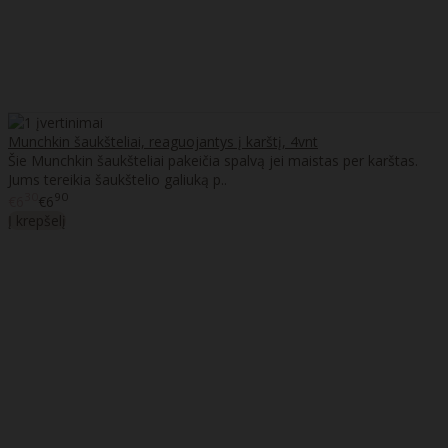
Munchkin šaukšteliai, reaguojantys į karštį, 4vnt
Šie Munchkin šaukšteliai pakeičia spalvą jei maistas per karštas.
Jums tereikia šaukštelio galiuką p..
30
90
€6
€6
Į krepšelį