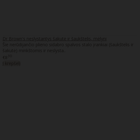
Dr Brown's neslystantys šakutė ir šaukštelis, mėlyni
Šie nerūdijančio plieno sidabro spalvos stalo įrankiai (šaukštelis ir
šakutė) minkštomis ir neslysta..
30
€8
Į krepšelį