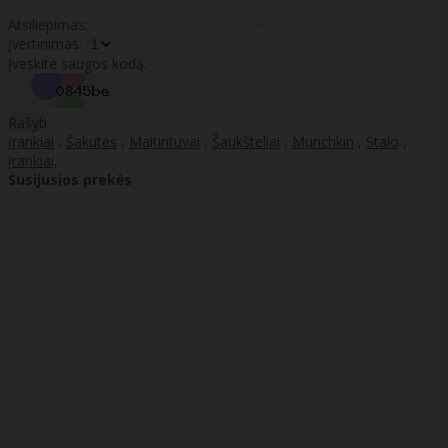
Atsiliepimas:
Įvertinimas:
Įveskite saugos kodą:
Rašyti
įrankiai
,
Šakutės
,
Maitintuvai
,
Šaukšteliai
,
Munchkin
,
Stalo
,
įrankiai,
Susijusios prekės