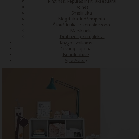
Pirštinės, kepurės ir kiti aksesuarai
Kelnės
Smėlinukai
Megztukai ir džemperiai
Šliaužtinukai ir kombinezonai
Marškinėliai
Drabužėlių komplektai
Knygos vaikams
Dovanų kuponai
Išparduotuvė
Apie Avietę