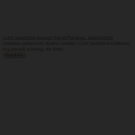
I CAN šaukšteliai Amazon Parrot/Flamingo, žalias/rožinis
Unikalaus patentuoto dizaino švediški I CAN šaukšteliai kūdikiams.
Visą pasaulį sužavėję, itin funkc..