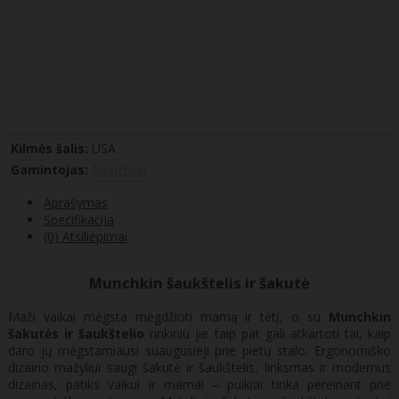
Kilmės šalis:
USA
Gamintojas:
Munchkin
Aprašymas
Specifikacija
(0) Atsiliepimai
Munchkin šaukštelis ir šakutė
Maži vaikai mėgsta mėgdžioti mamą ir tėtį, o su
Munchkin
šakutės ir šaukštelio
rinkiniu jie taip pat gali atkartoti tai, kaip
daro jų mėgstamiausi suaugusieji prie pietų stalo. Ergonomiško
dizaino mažyliui saugi šakutė ir šaukštelis, linksmas ir modernus
dizainas, patiks vaikui ir mamai – puikiai tinka pereinant prie