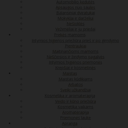
Automobilio kėdutės
Apsaugos nuo saulės
Balansiniai dviratukai
Mokyklai ir darželiui
Nešioklės
Vežimėliai ir jų priedai
Prekės mamoms
Intymios higienos priežiūra prieš ir po gimdymo
Pientraukiai
Maitinančioms mamoms
Nėščiosios ir žindymo pagalvės
Intymios higienos priemonės
Krepšiai ir kosmetinės
Maistas
Maistas kūdikiams
Arbatos
Sveiki užkandžiai
Kosmetika ir aromaterapija
Veido ir kūno priežiūra
Kosmetika vaikams
Aromaterapija
Priemonės lauke
Apranga