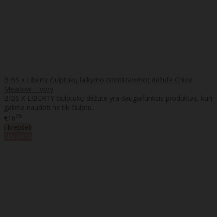
BIBS x Liberty čiulptukų laikymo (sterilizavimo) dėžutė Chloe
Meadow - Ivory
BIBS X LIBERTY čiulptukų dėžutė yra daugiafunkcis produktas, kurį
galima naudoti ne tik čiulptu..
95
€16
Į krepšelį
Naujiena