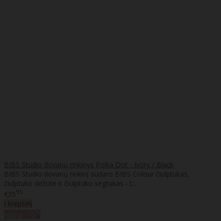
BIBS Studio dovanų rinkinys Polka Dot - Ivory / Black
BIBS Studio dovanų rinkinį sudaro BIBS Colour čiulptukas,
čiulptuko dėžutė ir čiulptuko segtukas - t..
95
€35
Į krepšelį
%
Akcija
-10