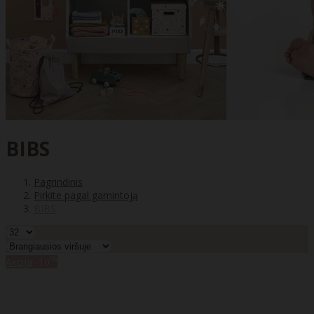
BIBS
Pagrindinis
Pirkite pagal gamintoją
BIBS
%
Akcija
-10