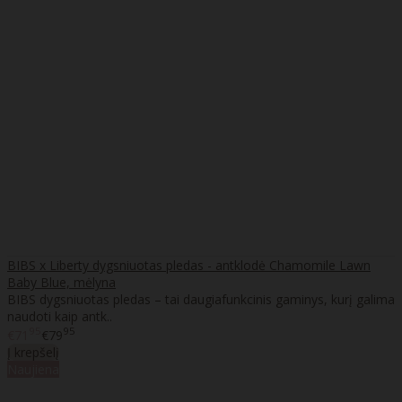
BIBS x Liberty dygsniuotas pledas - antklodė Chamomile Lawn
Baby Blue, mėlyna
BIBS dygsniuotas pledas – tai daugiafunkcinis gaminys, kurį galima
naudoti kaip antk..
95
95
€71
€79
Į krepšelį
Naujiena