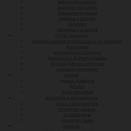
Automobilio kėdutės
Apsaugos nuo saulės
Balansiniai dviratukai
Mokyklai ir darželiui
Nešioklės
Vežimėliai ir jų priedai
Prekės mamoms
Intymios higienos priežiūra prieš ir po gimdymo
Pientraukiai
Maitinančioms mamoms
Nėščiosios ir žindymo pagalvės
Intymios higienos priemonės
Krepšiai ir kosmetinės
Maistas
Maistas kūdikiams
Arbatos
Sveiki užkandžiai
Kosmetika ir aromaterapija
Veido ir kūno priežiūra
Kosmetika vaikams
Aromaterapija
Priemonės lauke
Apranga