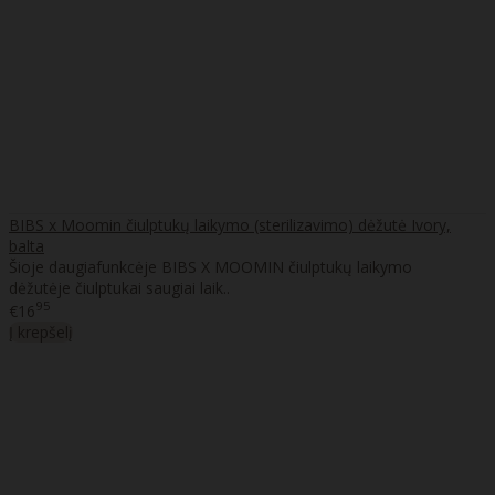
BIBS x Moomin čiulptukų laikymo (sterilizavimo) dėžutė Ivory,
balta
Šioje daugiafunkcėje BIBS X MOOMIN čiulptukų laikymo
dėžutėje čiulptukai saugiai laik..
95
€16
Į krepšelį