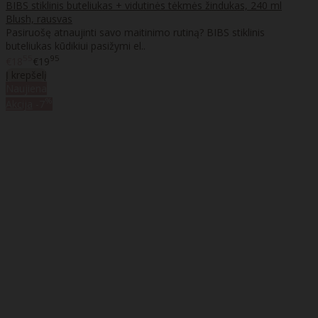
BIBS stiklinis buteliukas + vidutinės tėkmės žindukas, 240 ml
Blush, rausvas
Pasiruošę atnaujinti savo maitinimo rutiną? BIBS stiklinis
buteliukas kūdikiui pasižymi el..
55
95
€18
€19
Į krepšelį
Naujiena
%
Akcija
-7