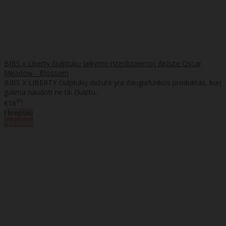
BIBS x Liberty čiulptukų laikymo (sterilizavimo) dėžutė Oscar
Meadow - Blossom
BIBS X LIBERTY čiulptukų dėžutė yra daugiafunkcis produktas, kurį
galima naudoti ne tik čiulptu..
95
€16
Į krepšelį
Naujiena