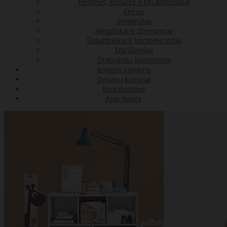
Pirštinės, kepurės ir kiti aksesuarai
Kelnės
Smėlinukai
Megztukai ir džemperiai
Šliaužtinukai ir kombinezonai
Marškinėliai
Drabužėlių komplektai
Knygos vaikams
Dovanų kuponai
Išparduotuvė
Apie Avietę