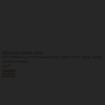
BIBS vonios laiveliai, rausvi
BIBS burlaiviai yra mieli ir plaukiojantys BIBS vonios žaislai, puikiai
tinkantys vonioje,..
95
€16
Į krepšelį
Naujiena