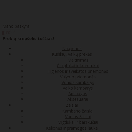
Mano paskyra
00
€0
0
Prekių krepšelis tuščias!
Naujienos
Kūdikių, vaikų prekės
Maitinimas
Čiulptukai ir kramtukai
Higienos ir sveikatos priemonės
Valymo priemonės
Vonios kambarys
Vaiko kambarys
Apsaugos
Aksesuarai
Žaislai
Kambario žaislai
Vonios žaislai
Migdukai ir barškučiai
Kelionės ir pramogos lauke