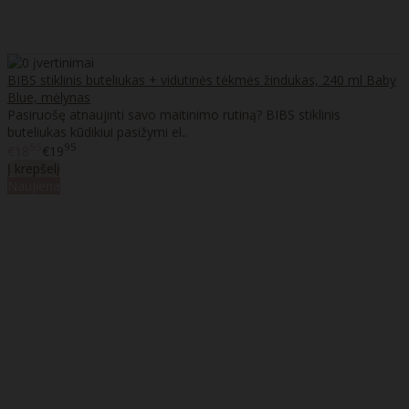
BIBS stiklinis buteliukas + vidutinės tėkmės žindukas, 240 ml Baby
Blue, mėlynas
Pasiruošę atnaujinti savo maitinimo rutiną? BIBS stiklinis
buteliukas kūdikiui pasižymi el..
55
95
€18
€19
Į krepšelį
Naujiena