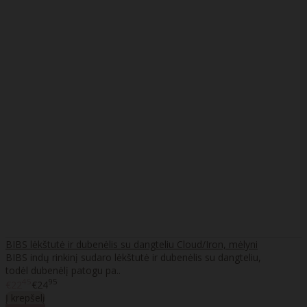
BIBS lėkštutė ir dubenėlis su dangteliu Cloud/Iron, mėlyni
BIBS indų rinkinį sudaro lėkštutė ir dubenėlis su dangteliu,
todėl dubenėlį patogu pa..
45
95
€22
€24
Į krepšelį