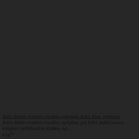
BIBS didelis marlinis muslino vystyklas Baby Blue, mėlynas
BIBS didelis marlinis muslino vystyklas yra BIBS aukščiausios
kokybės sertifikuotas kūdikių vys..
95
€18