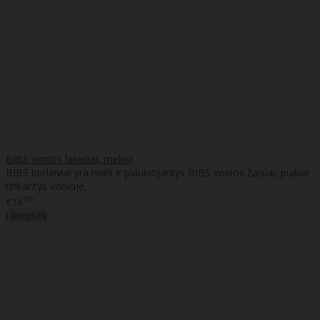
BIBS vonios laiveliai, melsvi
BIBS burlaiviai yra mieli ir plaukiojantys BIBS vonios žaislai, puikiai
tinkantys vonioje,..
95
€16
Į krepšelį