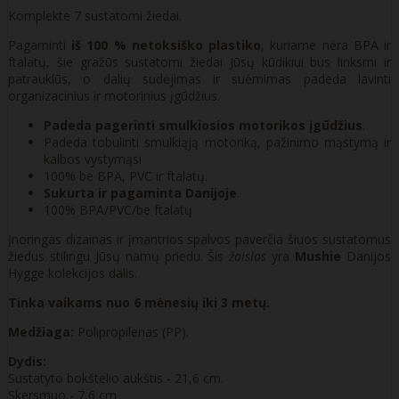
Komplekte 7 sustatomi žiedai.
Pagaminti
iš 100 % netoksiško plastiko
, kuriame nėra BPA ir
ftalatų, šie gražūs sustatomi žiedai Jūsų kūdikiui bus linksmi ir
patrauklūs, o dalių sudėjimas ir suėmimas padeda lavinti
organizacinius ir motorinius įgūdžius.
Padeda pagerinti smulkiosios motorikos įgūdžius
.
Padeda tobulinti smulkiąją motoriką, pažinimo mąstymą ir
kalbos vystymąsi
100% be BPA, PVC ir ftalatų.
Sukurta ir pagaminta Danijoje
.
100% BPA/PVC/be ftalatų
Įnoringas dizainas ir įmantrios spalvos paverčia šiuos sustatomus
žiedus stilingu Jūsų namų priedu. Šis
žaislas
yra
Mushie
Danijos
Hygge kolekcijos dalis.
Tinka vaikams nuo 6 mėnesių iki 3 metų.
Medžiaga:
Polipropilenas (PP).
Dydis:
Sustatyto bokštelio aukštis - 21,6 cm.
Skersmuo - 7,6 cm