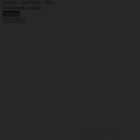
Mushie
,
Kambario
,
Mėn.
Susijusios prekės
Populiari
%
Akcija
-20