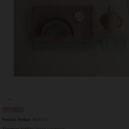
%
Akcija
-10
Prekės kodas:
MUS-93
Turimas kiekis:
Prekė sandėlyje