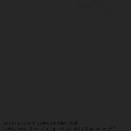
Mushie sustatomi spalvoti indeliai Petal
Sveiki atvykę į Rundetårn (apskritąjį bokštą) Kopenhagoje! Šis