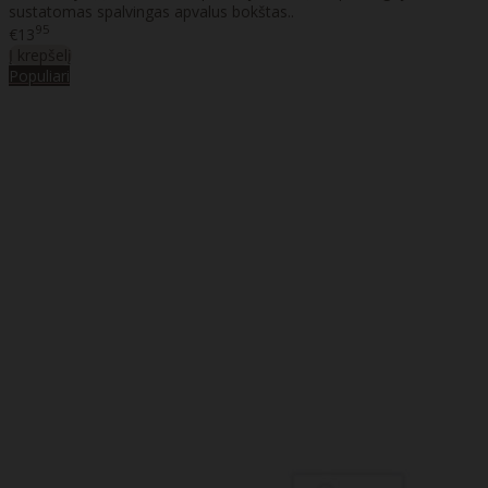
sustatomas spalvingas apvalus bokštas..
95
€13
Į krepšelį
Populiari