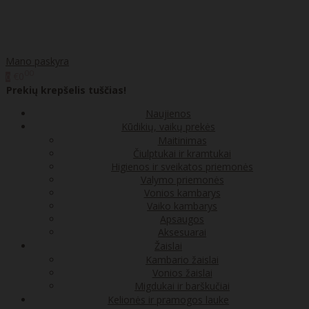
Mano paskyra
00
€0
0
Prekių krepšelis tuščias!
Naujienos
Kūdikių, vaikų prekės
Maitinimas
Čiulptukai ir kramtukai
Higienos ir sveikatos priemonės
Valymo priemonės
Vonios kambarys
Vaiko kambarys
Apsaugos
Aksesuarai
Žaislai
Kambario žaislai
Vonios žaislai
Migdukai ir barškučiai
Kelionės ir pramogos lauke