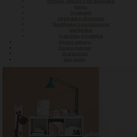
Pirštinės, kepurės ir kiti aksesuarai
Kelnės
Smėlinukai
Megztukai ir džemperiai
Šliaužtinukai ir kombinezonai
Marškinėliai
Drabužėlių komplektai
Knygos vaikams
Dovanų kuponai
Išparduotuvė
Apie Avietę