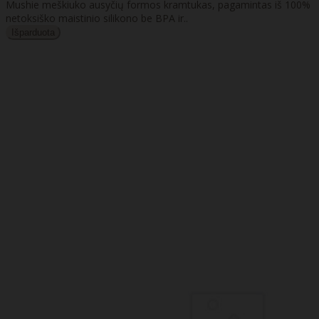
Mushie meškiuko ausyčių formos kramtukas, pagamintas iš 100%
netoksiško maistinio silikono be BPA ir..