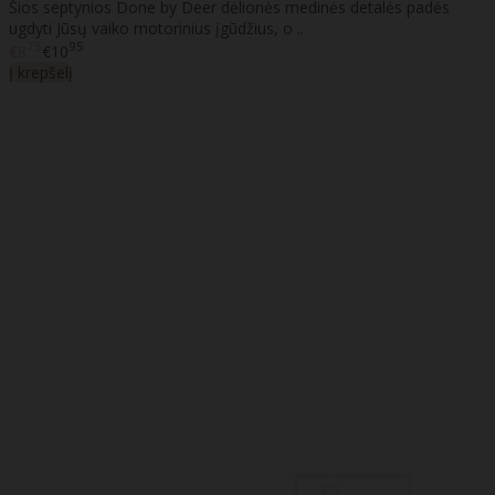
Šios septynios Done by Deer dėlionės medinės detalės padės
ugdyti Jūsų vaiko motorinius įgūdžius, o ..
75
95
€8
€10
Į krepšelį