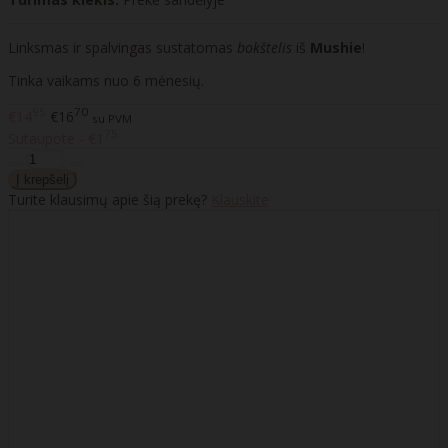
Linksmas ir spalvingas sustatomas
bokštelis
iš
Mushie
!
Tinka vaikams nuo 6 mėnesių.
95
70
€14
€16
su PVM
75
Sutaupote - €1
Turite klausimų apie šią prekę?
Klauskite