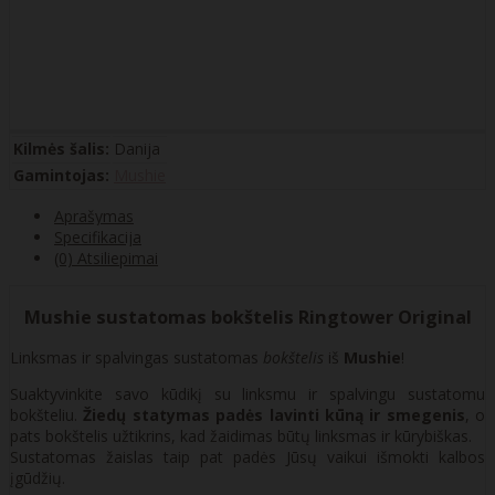
Kilmės šalis:
Danija
Gamintojas:
Mushie
Aprašymas
Specifikacija
(0) Atsiliepimai
Mushie sustatomas bokštelis Ringtower Original
Linksmas ir spalvingas sustatomas
bokštelis
iš
Mushie
!
Suaktyvinkite savo kūdikį su linksmu ir spalvingu sustatomu
bokšteliu.
Žiedų statymas padės lavinti kūną ir smegenis
, o
pats bokštelis užtikrins, kad žaidimas būtų linksmas ir kūrybiškas.
Sustatomas žaislas taip pat padės Jūsų vaikui išmokti kalbos
įgūdžių.