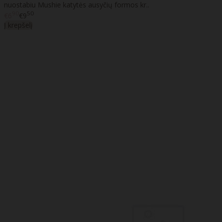
nuostabiu Mushie katytės ausyčių formos kr..
90
50
€6
€9
Į krepšelį