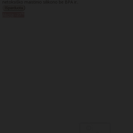
netoksiško maistinio silikono be BPA ir..
%
Akcija
-27