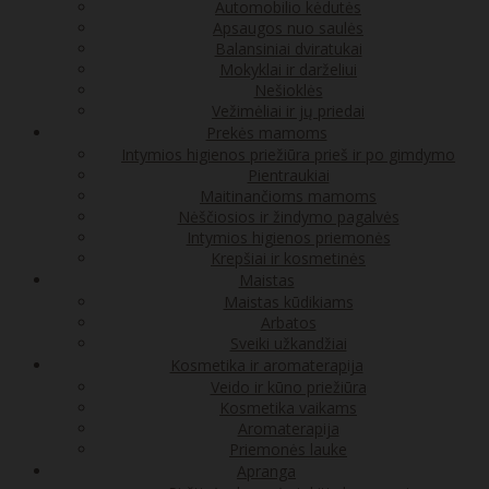
Automobilio kėdutės
Apsaugos nuo saulės
Balansiniai dviratukai
Mokyklai ir darželiui
Nešioklės
Vežimėliai ir jų priedai
Prekės mamoms
Intymios higienos priežiūra prieš ir po gimdymo
Pientraukiai
Maitinančioms mamoms
Nėščiosios ir žindymo pagalvės
Intymios higienos priemonės
Krepšiai ir kosmetinės
Maistas
Maistas kūdikiams
Arbatos
Sveiki užkandžiai
Kosmetika ir aromaterapija
Veido ir kūno priežiūra
Kosmetika vaikams
Aromaterapija
Priemonės lauke
Apranga