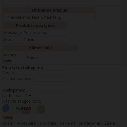
Tinkamas amžius
Tinka vaikams
Nuo 6 mėnesių.
Produkto ypatybės
Medžiaga
Polipropilenas
Modelis
Original
Kilmės šalis
Kilmės
Danija
šalis
Parašyti atsiliepimą
Vardas:
El. pašto adresas:
Atsiliepimas:
Įvertinimas:
Įveskite saugos kodą:
Rašyti
žaislai
,
Aksesuarai
,
Bokštelis
,
Vaikams
,
Sustatomas
,
Žaislai
,