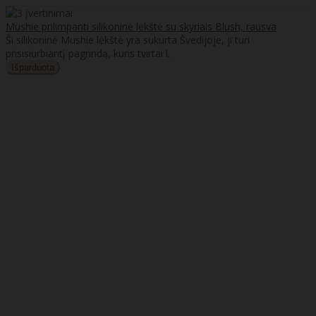
Mushie prilimpanti silikoninė lėkštė su skyriais Blush, rausva
Ši silikoninė Mushie lėkštė yra sukurta Švedijoje, ji turi
prisisiurbiantį pagrindą, kuris tvirtai l..