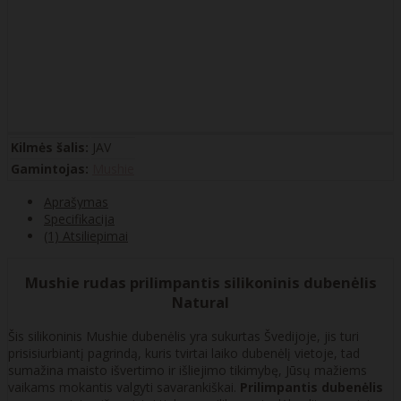
Kilmės šalis:
JAV
Gamintojas:
Mushie
Aprašymas
Specifikacija
(1) Atsiliepimai
Mushie rudas prilimpantis silikoninis dubenėlis
Natural
Šis silikoninis Mushie dubenėlis yra sukurtas Švedijoje, jis turi
prisisiurbiantį pagrindą, kuris tvirtai laiko dubenėlį vietoje, tad
sumažina maisto išvertimo ir išliejimo tikimybę, Jūsų mažiems
vaikams mokantis valgyti savarankiškai.
Prilimpantis dubenėlis