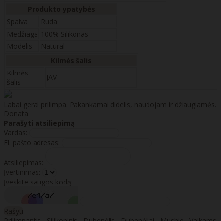
Produkto ypatybės
Spalva
Ruda
Medžiaga
100% Silikonas
Modelis
Natural
Kilmės šalis
Kilmės
JAV
šalis
Labai gerai prilimpa. Pakankamai didelis, naudojam ir džiaugiamės.
Donata
Parašyti atsiliepimą
Vardas:
El. pašto adresas:
Atsiliepimas:
Įvertinimas:
Įveskite saugos kodą:
Rašyti
Prilimpantis
,
Silikoninis
,
Dubenėlis
,
Dubenėliai
,
Mushie
,
Vaikams