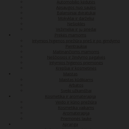
Automobilio kėdutės
Apsaugos nuo saulės
Balansiniai dviratukai
Mokyklai ir darželiui
Nešioklės
Vežimėliai ir jų priedai
Prekės mamoms
Intymios higienos priežiūra prieš ir po gimdymo
Pientraukiai
Maitinančioms mamoms
Nėščiosios ir žindymo pagalvės
Intymios higienos priemonės
Krepšiai ir kosmetinės
Maistas
Maistas kūdikiams
Arbatos
Sveiki užkandžiai
Kosmetika ir aromaterapija
Veido ir kūno priežiūra
Kosmetika vaikams
Aromaterapija
Priemonės lauke
Apranga