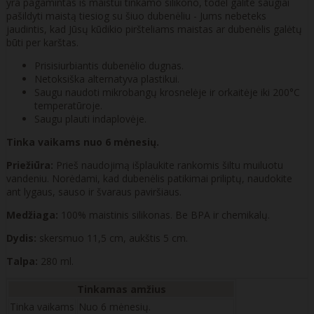
yra pagamintas iš maistui tinkamo silikono, todėl galite saugiai
pašildyti maistą tiesiog su šiuo dubenėliu - Jums nebeteks
jaudintis, kad Jūsų kūdikio piršteliams maistas ar dubenėlis galėtų
būti per karštas.
Prisisiurbiantis dubenėlio dugnas.
Netoksiška alternatyva plastikui.
Saugu naudoti mikrobangų krosnelėje ir orkaitėje iki 200°C
temperatūroje.
Saugu plauti indaplovėje.
Tinka vaikams nuo 6 mėnesių.
Priežiūra:
Prieš naudojimą išplaukite rankomis šiltu muiluotu
vandeniu. Norėdami, kad dubenėlis patikimai priliptų, naudokite
ant lygaus, sauso ir švaraus paviršiaus.
Medžiaga:
100% maistinis silikonas. Be BPA ir chemikalų.
Dydis:
skersmuo 11,5 cm, aukštis 5 cm.
Talpa:
280 ml.
Tinkamas amžius
Tinka vaikams
Nuo 6 mėnesių.