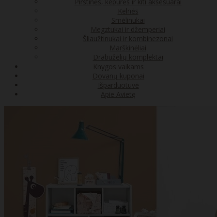
Pirštinės, kepurės ir kiti aksesuarai
Kelnės
Smėlinukai
Megztukai ir džemperiai
Šliaužtinukai ir kombinezonai
Marškinėliai
Drabužėlių komplektai
Knygos vaikams
Dovanų kuponai
Išparduotuvė
Apie Avietę