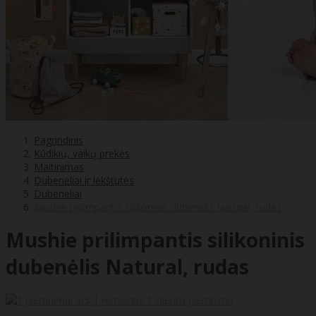
Pagrindinis
Kūdikių, vaikų prekės
Maitinimas
Dubenėliai ir lėkštutės
Dubenėliai
Mushie prilimpantis silikoninis dubenėlis Natural, rudas
Mushie prilimpantis silikoninis
dubenėlis Natural, rudas
5
/5 | remiantis
1
kliento įvertinimu