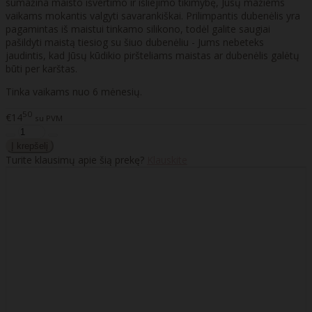
sumažina maisto išvertimo ir išliejimo tikimybę, Jūsų mažiems
vaikams mokantis valgyti savarankiškai. Prilimpantis dubenėlis yra
pagamintas iš maistui tinkamo silikono, todėl galite saugiai
pašildyti maistą tiesiog su šiuo dubenėliu - Jums nebeteks
jaudintis, kad Jūsų kūdikio piršteliams maistas ar dubenėlis galėtų
būti per karštas.
Tinka vaikams nuo 6 mėnesių.
50
€14
su PVM
Turite klausimų apie šią prekę?
Klauskite