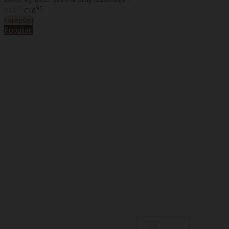
55
95
€13
€16
Į krepšelį
Populiari