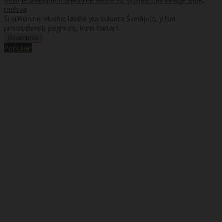
melsva
Ši silikoninė Mushie lėkštė yra sukurta Švedijoje, ji turi
prisisiurbiantį pagrindą, kuris tvirtai l..
Populiari