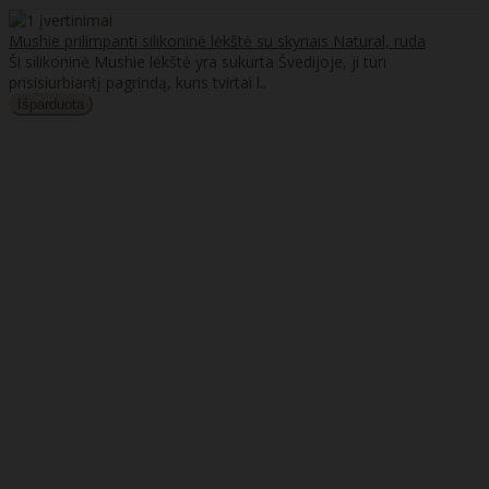
Mushie prilimpanti silikoninė lėkštė su skyriais Natural, ruda
Ši silikoninė Mushie lėkštė yra sukurta Švedijoje, ji turi
prisisiurbiantį pagrindą, kuris tvirtai l..