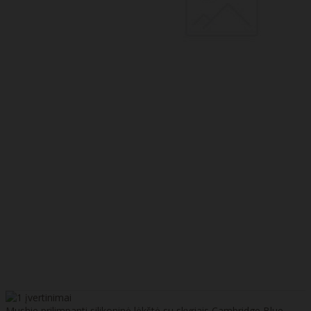
Mushie prilimpanti silikoninė lėkštė su skyriais Cambridge Blue,