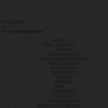
Mano paskyra
00
€0
0
Prekių krepšelis tuščias!
Naujienos
Kūdikių, vaikų prekės
Maitinimas
Čiulptukai ir kramtukai
Higienos ir sveikatos priemonės
Valymo priemonės
Vonios kambarys
Vaiko kambarys
Apsaugos
Aksesuarai
Žaislai
Kambario žaislai
Vonios žaislai
Migdukai ir barškučiai
Kelionės ir pramogos lauke