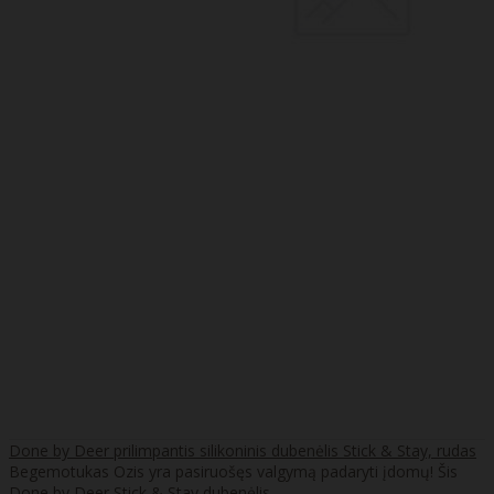
Done by Deer prilimpantis silikoninis dubenėlis Stick & Stay, rudas
Begemotukas Ozis yra pasiruošęs valgymą padaryti įdomų! Šis
Done by Deer Stick & Stay dubenėlis ..