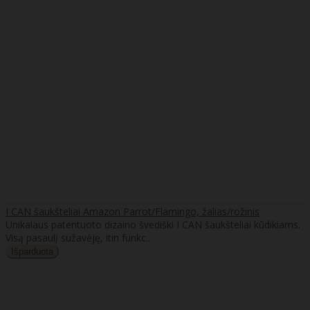
I CAN šaukšteliai Amazon Parrot/Flamingo, žalias/rožinis
Unikalaus patentuoto dizaino švediški I CAN šaukšteliai kūdikiams.
Visą pasaulį sužavėję, itin funkc..