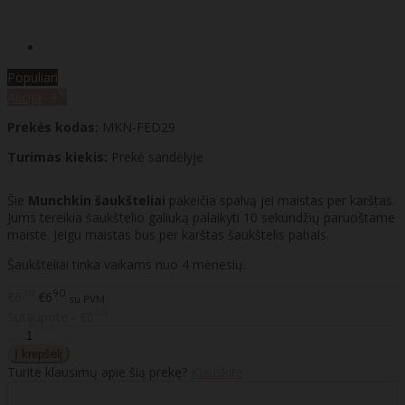
Populiari
%
Akcija
-9
Prekės kodas:
MKN-FED29
Turimas kiekis:
Prekė sandėlyje
Šie
Munchkin šaukšteliai
pakeičia spalvą jei maistas per karštas.
Jums tereikia šaukštelio galiuką palaikyti 10 sekundžių paruoštame
maiste. Jeigu maistas bus per karštas šaukštelis pabals.
Šaukšteliai tinka vaikams nuo 4 mėnesių.
30
90
€6
€6
su PVM
60
Sutaupote - €0
Turite klausimų apie šią prekę?
Klauskite