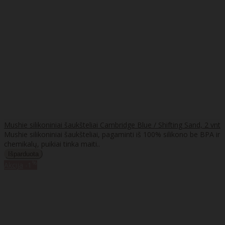
Mushie silikoniniai šaukšteliai Cambridge Blue / Shifting Sand, 2 vnt
Mushie silikoniniai šaukšteliai, pagaminti iš 100% silikono be BPA ir
chemikalų, puikiai tinka maiti..
%
Akcija
-1