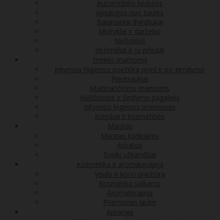
Automobilio kėdutės
Apsaugos nuo saulės
Balansiniai dviratukai
Mokyklai ir darželiui
Nešioklės
Vežimėliai ir jų priedai
Prekės mamoms
Intymios higienos priežiūra prieš ir po gimdymo
Pientraukiai
Maitinančioms mamoms
Nėščiosios ir žindymo pagalvės
Intymios higienos priemonės
Krepšiai ir kosmetinės
Maistas
Maistas kūdikiams
Arbatos
Sveiki užkandžiai
Kosmetika ir aromaterapija
Veido ir kūno priežiūra
Kosmetika vaikams
Aromaterapija
Priemonės lauke
Apranga