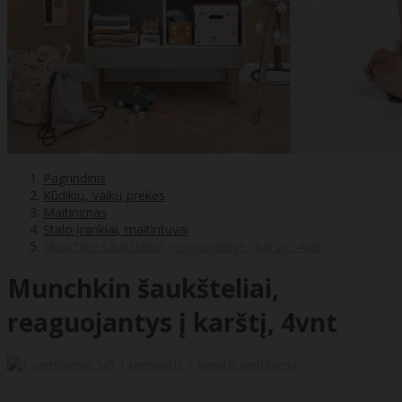
Pagrindinis
Kūdikių, vaikų prekės
Maitinimas
Stalo įrankiai, maitintuvai
Munchkin šaukšteliai, reaguojantys į karštį, 4vnt
Munchkin šaukšteliai,
reaguojantys į karštį, 4vnt
5
/5 | remiantis
1
kliento įvertinimu