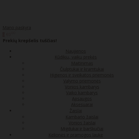
Mano paskyra
00
€0
0
Prekių krepšelis tuščias!
Naujienos
Kūdikių, vaikų prekės
Maitinimas
Čiulptukai ir kramtukai
Higienos ir sveikatos priemonės
Valymo priemonės
Vonios kambarys
Vaiko kambarys
Apsaugos
Aksesuarai
Žaislai
Kambario žaislai
Vonios žaislai
Migdukai ir barškučiai
Kelionės ir pramogos lauke