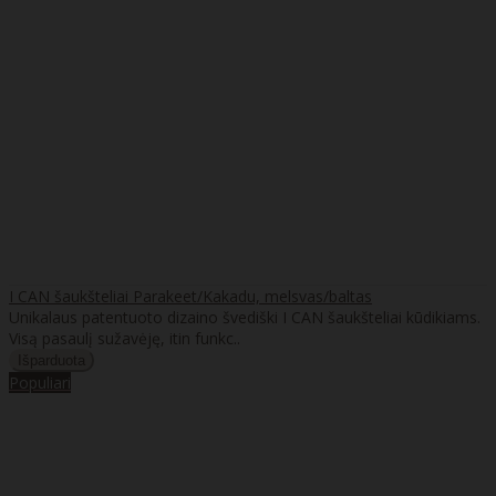
I CAN šaukšteliai Parakeet/Kakadu, melsvas/baltas
Unikalaus patentuoto dizaino švediški I CAN šaukšteliai kūdikiams.
Visą pasaulį sužavėję, itin funkc..
Populiari