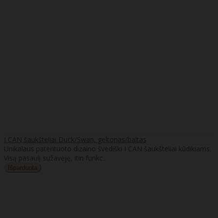
I CAN šaukšteliai Duck/Swan, geltonas/baltas
Unikalaus patentuoto dizaino švediški I CAN šaukšteliai kūdikiams.
Visą pasaulį sužavėję, itin funkc..