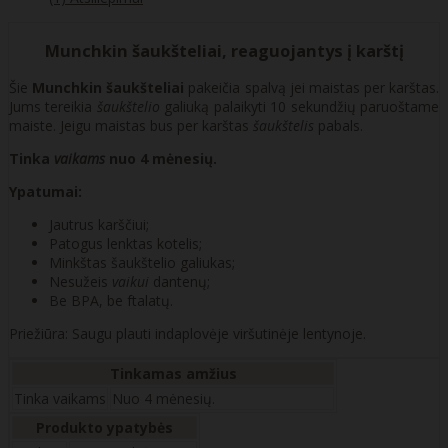
Munchkin šaukšteliai, reaguojantys į karštį
Šie
Munchkin šaukšteliai
pakeičia spalvą jei maistas per karštas.
Jums tereikia
šaukštelio
galiuką palaikyti 10 sekundžių paruoštame
maiste. Jeigu maistas bus per karštas
šaukštelis
pabals.
Tinka
vaikams
nuo 4 mėnesių.
Ypatumai:
Jautrus karščiui;
Patogus lenktas kotelis;
Minkštas šaukštelio galiukas;
Nesužeis
vaikui
dantenų;
Be BPA, be ftalatų.
Priežiūra: Saugu plauti indaplovėje viršutinėje lentynoje.
Tinkamas amžius
Tinka vaikams
Nuo 4 mėnesių.
Produkto ypatybės