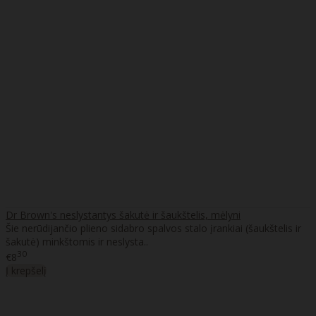
Dr Brown's neslystantys šakutė ir šaukštelis, mėlyni
Šie nerūdijančio plieno sidabro spalvos stalo įrankiai (šaukštelis ir
šakutė) minkštomis ir neslysta..
30
€8
Į krepšelį