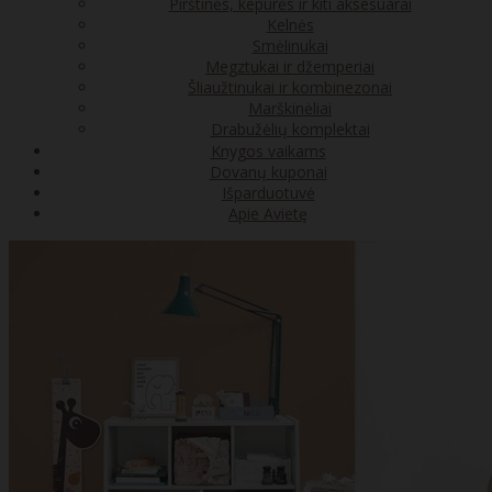
Pirštinės, kepurės ir kiti aksesuarai
Kelnės
Smėlinukai
Megztukai ir džemperiai
Šliaužtinukai ir kombinezonai
Marškinėliai
Drabužėlių komplektai
Knygos vaikams
Dovanų kuponai
Išparduotuvė
Apie Avietę