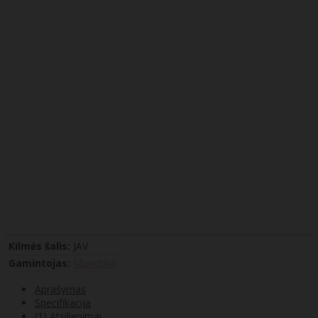
Kilmės šalis:
JAV
Gamintojas:
Munchkin
Aprašymas
Specifikacija
(1) Atsiliepimai