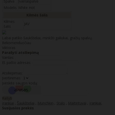
Spalva
Įvairiaspalvė
Modelis
White Hot
Kilmės šalis
Kilmės
JAV
šalis
Labai patiko šaukšteliai, minkšti galiukai, gražių spalvų.
Rekomenduočiau
Viktoras
Parašyti atsiliepimą
Vardas:
El. pašto adresas:
Atsiliepimas:
Įvertinimas:
Įveskite saugos kodą:
Rašyti
įrankiai
,
Šaukšteliai
,
Munchkin
,
Stalo
,
Maitintuvai
,
įrankiai,
Susijusios prekės