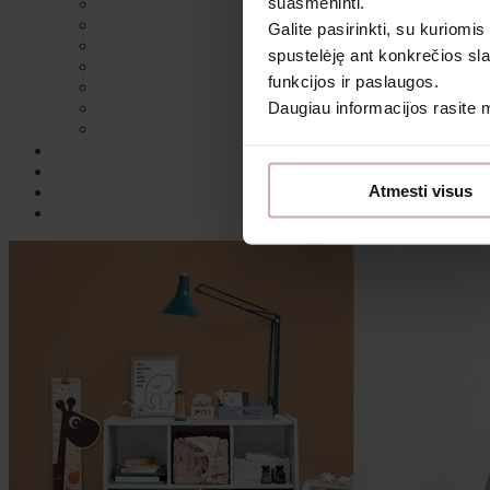
suasmeninti.
Galite pasirinkti, su kuriomis
spustelėję ant konkrečios sla
funkcijos ir paslaugos.
Daugiau informacijos rasite
Sutin
Atmesti visus
Daugiau i