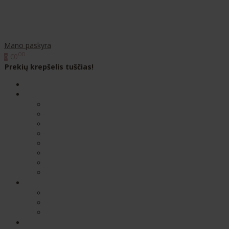
Mano paskyra
00
€0
0
Prekių krepšelis tuščias!