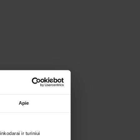
Apie
kodarai ir turiniui