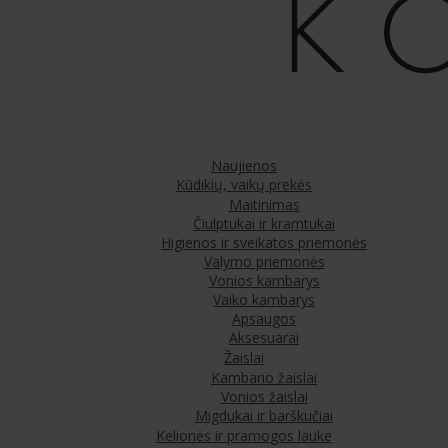
Naujienos
Kūdikių, vaikų prekės
Maitinimas
Čiulptukai ir kramtukai
Higienos ir sveikatos priemonės
Valymo priemonės
Vonios kambarys
Vaiko kambarys
Apsaugos
Aksesuarai
Žaislai
Kambario žaislai
Vonios žaislai
Migdukai ir barškučiai
Kelionės ir pramogos lauke