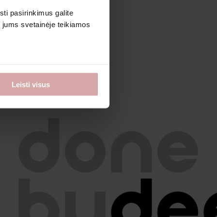
sti pasirinkimus galite
i jums svetainėje teikiamos
Leisti visus