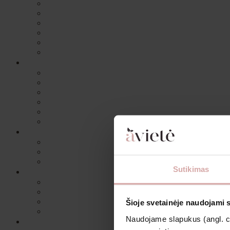
Sutikimas
Šioje svetainėje naudojami 
Naudojame slapukus (angl. coo