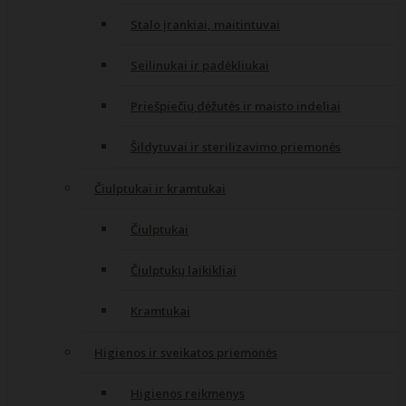
Stalo įrankiai, maitintuvai
Seilinukai ir padėkliukai
Priešpiečių dėžutės ir maisto indeliai
Šildytuvai ir sterilizavimo priemonės
Čiulptukai ir kramtukai
Čiulptukai
Čiulptukų laikikliai
Kramtukai
Higienos ir sveikatos priemonės
Higienos reikmenys