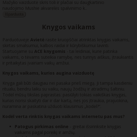
Mažylio vaizduotė skris toli ir plačiai su daugkartinio
naudojimo Mushie akvarelės spalvinimo k..
Knygos vaikams
Parduotuvėje
Avietė
rasite kruopščiai atrinktas knygas vaikams,
skirtas smalsumui, kalbos raidai ir kūrybiškumui lavinti.
Startuojame su
ACE knygomis
- tai leidiniai, kurie patinka
vaikams, o tėvams suteikia ramybę, nes turinys aiškus, įtraukiantis
ir pritaikytas įvairiam vaikų amžiui.
Knygos vaikams, kurios augina vaizduotę
Knyga gali būti daugiau nei pasaka prieš miegą. Ji tampa kasdieniu
ritualu, bendru laiku su vaiku, naujų žodžių ir atradimų šaltiniu.
Todėl mūsų tikslas paprastas: pasiūlyti tokias vaikiškas knygas,
kurias norisi skaityti dar ir dar kartą, nes jos įtraukia, prajuokina,
nuramina ar paskatina užduoti klausimus „kodėl?“.
Kodėl verta rinktis knygas vaikams internetu pas mus?
Patogus pirkimas online
- greitai išsirinksite knygas
vaikams pagal poreikį ir amžių.