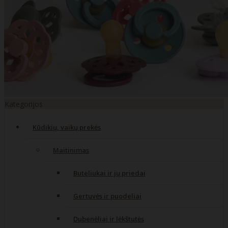
Kategorijos
Kūdikių, vaikų prekės
Maitinimas
Buteliukai ir jų priedai
Gertuvės ir puodeliai
Dubenėliai ir lėkštutės