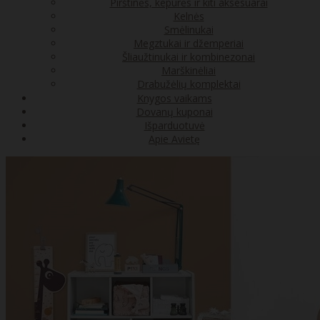
Pirštinės, kepurės ir kiti aksesuarai
Kelnės
Smėlinukai
Megztukai ir džemperiai
Šliaužtinukai ir kombinezonai
Marškinėliai
Drabužėlių komplektai
Knygos vaikams
Dovanų kuponai
Išparduotuvė
Apie Avietę