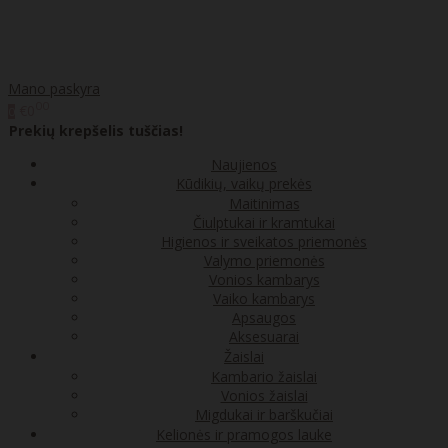
Mano paskyra
00
€0
0
Prekių krepšelis tuščias!
Naujienos
Kūdikių, vaikų prekės
Maitinimas
Čiulptukai ir kramtukai
Higienos ir sveikatos priemonės
Valymo priemonės
Vonios kambarys
Vaiko kambarys
Apsaugos
Aksesuarai
Žaislai
Kambario žaislai
Vonios žaislai
Migdukai ir barškučiai
Kelionės ir pramogos lauke