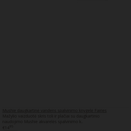
Mushie daugkartinė vandens spalvinimo knygelė Fairies
Mažylio vaizduotė skris toli ir plačiai su daugkartinio
naudojimo Mushie akvarelės spalvinimo k..
95
€14