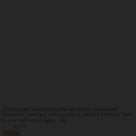
Done by Deer sensorinė knygutė Sea Friends, įvairiaspalvė
Pasinerkite į ypatingąjį jutimų pasaulį su dailute ir minkštute Done
by Deer sensorine knygute - žuv..
20
95
€21
€24
Į krepšelį