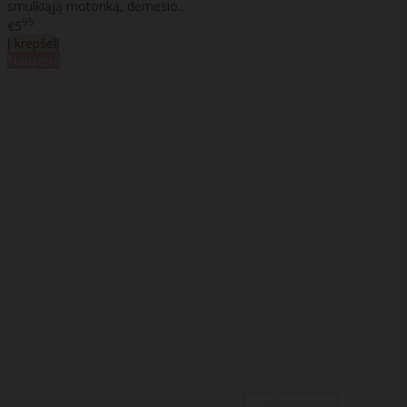
smulkiąją motoriką, dėmesio..
95
€5
Į krepšelį
Naujiena