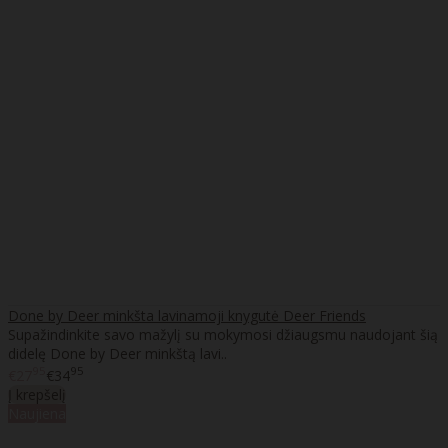
Done by Deer minkšta lavinamoji knygutė Deer Friends
Supažindinkite savo mažylį su mokymosi džiaugsmu naudojant šią
didelę Done by Deer minkštą lavi..
95
95
€27
€34
Į krepšelį
Naujiena