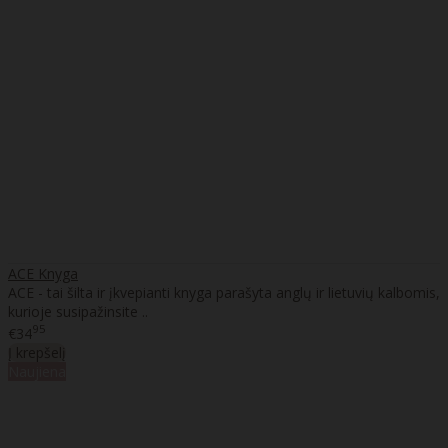
ACE Knyga
ACE - tai šilta ir įkvepianti knyga parašyta anglų ir lietuvių kalbomis,
kurioje susipažinsite ..
95
€34
Į krepšelį
Naujiena