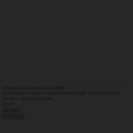
Knyga ACE ir Šauniosios Šventės
Ace sugrįžo su nauju nuotykiu! Nauja knyga Ace ir šauniosios
šventės - šilta ir įtraukiant..
95
€28
Į krepšelį
%
Akcija
-20