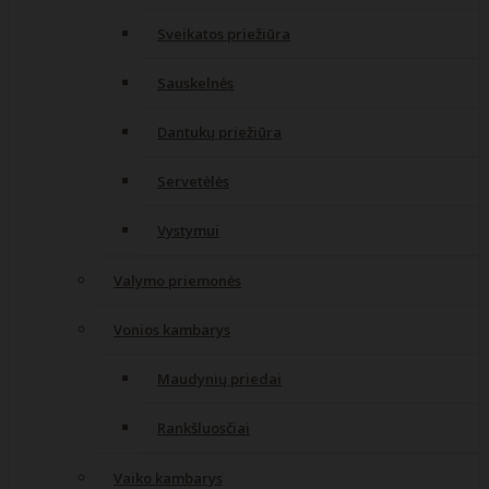
Sveikatos priežiūra
Sauskelnės
Dantukų priežiūra
Servetėlės
Vystymui
Valymo priemonės
Vonios kambarys
Maudynių priedai
Rankšluosčiai
Vaiko kambarys