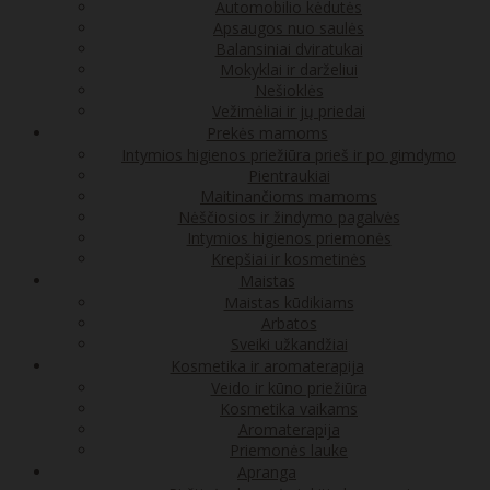
Automobilio kėdutės
Apsaugos nuo saulės
Balansiniai dviratukai
Mokyklai ir darželiui
Nešioklės
Vežimėliai ir jų priedai
Prekės mamoms
Intymios higienos priežiūra prieš ir po gimdymo
Pientraukiai
Maitinančioms mamoms
Nėščiosios ir žindymo pagalvės
Intymios higienos priemonės
Krepšiai ir kosmetinės
Maistas
Maistas kūdikiams
Arbatos
Sveiki užkandžiai
Kosmetika ir aromaterapija
Veido ir kūno priežiūra
Kosmetika vaikams
Aromaterapija
Priemonės lauke
Apranga