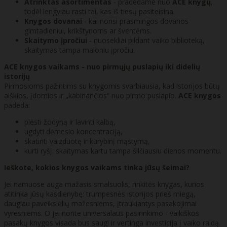
Atrinktas asortimentas
- pradedame nuo
ACE knygų
,
todėl lengviau rasti tai, kas iš tiesų pasiteisina.
Knygos dovanai
- kai norisi prasmingos dovanos
gimtadieniui, krikštynoms ar šventėms.
Skaitymo įpročiui
- nuosekliai pildant vaiko biblioteką,
skaitymas tampa maloniu įpročiu.
ACE knygos vaikams - nuo pirmųjų puslapių iki didelių
istorijų
Pirmosioms pažintims su knygomis svarbiausia, kad istorijos būtų
aiškios, įdomios ir „kabinančios“ nuo pirmo puslapio.
ACE knygos
padeda:
plėsti žodyną ir lavinti kalbą,
ugdyti dėmesio koncentraciją,
skatinti vaizduotę ir kūrybinį mąstymą,
kurti ryšį: skaitymas kartu tampa šilčiausiu dienos momentu.
Ieškote, kokios knygos vaikams tinka jūsų šeimai?
Jei namuose auga mažasis smalsuolis, rinkitės knygas, kurios
atitinka jūsų kasdienybę: trumpesnės istorijos prieš miegą,
daugiau paveikslėlių mažesniems, įtraukiantys pasakojimai
vyresniems. O jei norite universalaus pasirinkimo - vaikiškos
pasakų knygos visada bus saugi ir vertinga investicija į vaiko raidą.