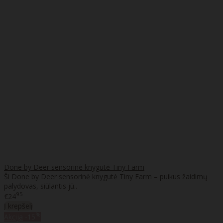
Done by Deer sensorinė knygutė Tiny Farm
Ši Done by Deer sensorinė knygutė Tiny Farm – puikus žaidimų
palydovas, siūlantis jū..
95
€24
Į krepšelį
%
Akcija
-15