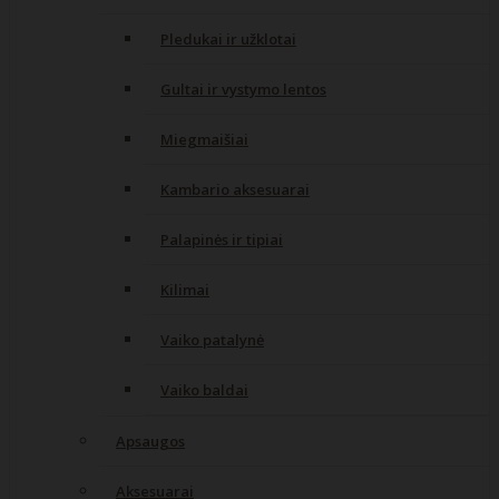
Pledukai ir užklotai
Gultai ir vystymo lentos
Miegmaišiai
Kambario aksesuarai
Palapinės ir tipiai
Kilimai
Vaiko patalynė
Vaiko baldai
Apsaugos
Aksesuarai