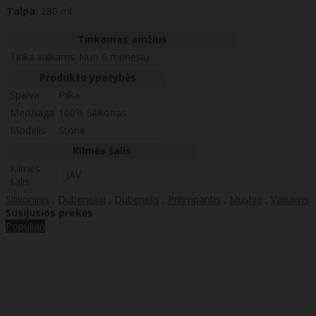
Talpa:
280 ml.
Tinkamas amžius
Tinka vaikams
Nuo 6 mėnesių.
Produkto ypatybės
Spalva
Pilka
Medžiaga
100% Silikonas
Modelis
Stone
Kilmės šalis
Kilmės
JAV
šalis
Silikoninis
,
Dubenėliai
,
Dubenėlis
,
Prilimpantis
,
Mushie
,
Vaikams
Susijusios prekės
Populiari