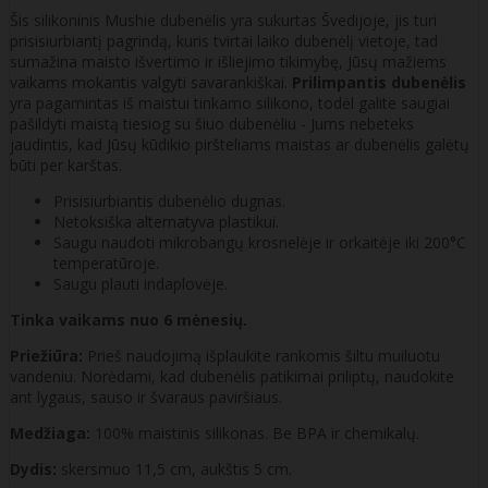
Šis silikoninis Mushie dubenėlis yra sukurtas Švedijoje, jis turi
prisisiurbiantį pagrindą, kuris tvirtai laiko dubenėlį vietoje, tad
sumažina maisto išvertimo ir išliejimo tikimybę, Jūsų mažiems
vaikams mokantis valgyti savarankiškai.
Prilimpantis dubenėlis
yra pagamintas iš maistui tinkamo silikono, todėl galite saugiai
pašildyti maistą tiesiog su šiuo dubenėliu - Jums nebeteks
jaudintis, kad Jūsų kūdikio piršteliams maistas ar dubenėlis galėtų
būti per karštas.
Prisisiurbiantis dubenėlio dugnas.
Netoksiška alternatyva plastikui.
Saugu naudoti mikrobangų krosnelėje ir orkaitėje iki 200°C
temperatūroje.
Saugu plauti indaplovėje.
Tinka vaikams nuo 6 mėnesių.
Priežiūra:
Prieš naudojimą išplaukite rankomis šiltu muiluotu
vandeniu. Norėdami, kad dubenėlis patikimai priliptų, naudokite
ant lygaus, sauso ir švaraus paviršiaus.
Medžiaga:
100% maistinis silikonas. Be BPA ir chemikalų.
Dydis:
skersmuo 11,5 cm, aukštis 5 cm.