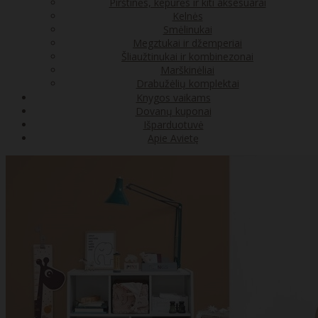
Pirštinės, kepurės ir kiti aksesuarai
Kelnės
Smėlinukai
Megztukai ir džemperiai
Šliaužtinukai ir kombinezonai
Marškinėliai
Drabužėlių komplektai
Knygos vaikams
Dovanų kuponai
Išparduotuvė
Apie Avietę