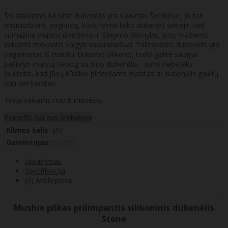
Šis silikoninis Mushie dubenėlis yra sukurtas Švedijoje, jis turi
prisisiurbiantį pagrindą, kuris tvirtai laiko dubenėlį vietoje, tad
sumažina maisto išvertimo ir išliejimo tikimybę, Jūsų mažiems
vaikams mokantis valgyti savarankiškai. Prilimpantis dubenėlis yra
pagamintas iš maistui tinkamo silikono, todėl galite saugiai
pašildyti maistą tiesiog su šiuo dubenėliu - Jums nebeteks
jaudintis, kad Jūsų kūdikio piršteliams maistas ar dubenėlis galėtų
būti per karštas.
Tinka vaikams nuo 6 mėnesių.
Pranešti, kai bus prekyboje
Kilmės šalis:
JAV
Gamintojas:
Mushie
Aprašymas
Specifikacija
(0) Atsiliepimai
Mushie pilkas prilimpantis silikoninis dubenėlis
Stone