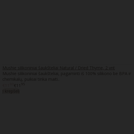
Mushie silikoniniai šaukšteliai Natural / Dried Thyme, 2 vnt
Mushie silikoniniai šaukšteliai, pagaminti iš 100% silikono be BPA ir
chemikalų, puikiai tinka maiti..
80
95
€11
€11
Į krepšelį