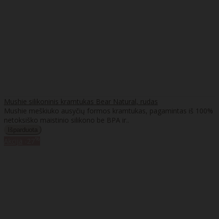
Mushie silikoninis kramtukas Bear Natural, rudas
Mushie meškiuko ausyčių formos kramtukas, pagamintas iš 100%
netoksiško maistinio silikono be BPA ir..
%
Akcija
-27