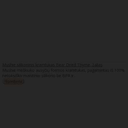
Mushie silikoninis kramtukas Bear Dried Thyme, žalias
Mushie meškiuko ausyčių formos kramtukas, pagamintas iš 100%
netoksiško maistinio silikono be BPA ir..