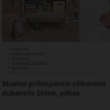
Pagrindinis
Kūdikių, vaikų prekės
Maitinimas
Dubenėliai ir lėkštutės
Dubenėliai
Mushie prilimpantis silikoninis dubenėlis Stone, pilkas
Mushie prilimpantis silikoninis
dubenėlis Stone, pilkas