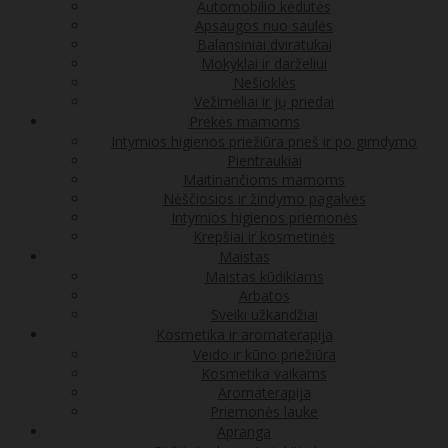
Automobilio kėdutės
Apsaugos nuo saulės
Balansiniai dviratukai
Mokyklai ir darželiui
Nešioklės
Vežimėliai ir jų priedai
Prekės mamoms
Intymios higienos priežiūra prieš ir po gimdymo
Pientraukiai
Maitinančioms mamoms
Nėščiosios ir žindymo pagalvės
Intymios higienos priemonės
Krepšiai ir kosmetinės
Maistas
Maistas kūdikiams
Arbatos
Sveiki užkandžiai
Kosmetika ir aromaterapija
Veido ir kūno priežiūra
Kosmetika vaikams
Aromaterapija
Priemonės lauke
Apranga