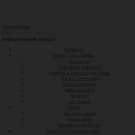
Mano paskyra
00
€0
0
Prekių krepšelis tuščias!
Naujienos
Kūdikių, vaikų prekės
Maitinimas
Čiulptukai ir kramtukai
Higienos ir sveikatos priemonės
Valymo priemonės
Vonios kambarys
Vaiko kambarys
Apsaugos
Aksesuarai
Žaislai
Kambario žaislai
Vonios žaislai
Migdukai ir barškučiai
Kelionės ir pramogos lauke