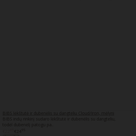
BIBS lėkštutė ir dubenėlis su dangteliu Cloud/Iron, mėlyni
BIBS indų rinkinį sudaro lėkštutė ir dubenėlis su dangteliu,
todėl dubenėlį patogu pa..
45
95
€22
€24