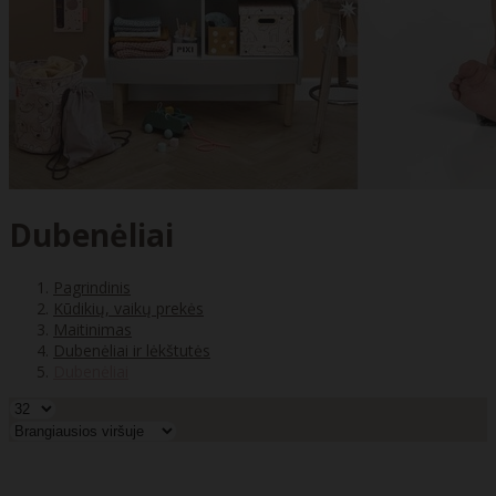
Dubenėliai
Pagrindinis
Kūdikių, vaikų prekės
Maitinimas
Dubenėliai ir lėkštutės
Dubenėliai