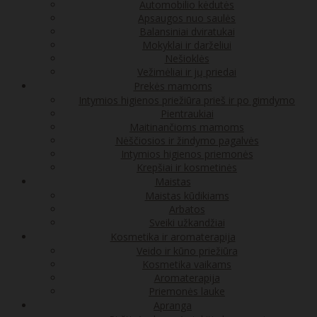
Automobilio kėdutės
Apsaugos nuo saulės
Balansiniai dviratukai
Mokyklai ir darželiui
Nešioklės
Vežimėliai ir jų priedai
Prekės mamoms
Intymios higienos priežiūra prieš ir po gimdymo
Pientraukiai
Maitinančioms mamoms
Nėščiosios ir žindymo pagalvės
Intymios higienos priemonės
Krepšiai ir kosmetinės
Maistas
Maistas kūdikiams
Arbatos
Sveiki užkandžiai
Kosmetika ir aromaterapija
Veido ir kūno priežiūra
Kosmetika vaikams
Aromaterapija
Priemonės lauke
Apranga