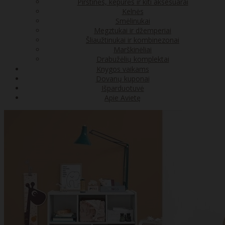
Pirštinės, kepurės ir kiti aksesuarai
Kelnės
Smėlinukai
Megztukai ir džemperiai
Šliaužtinukai ir kombinezonai
Marškinėliai
Drabužėlių komplektai
Knygos vaikams
Dovanų kuponai
Išparduotuvė
Apie Avietę