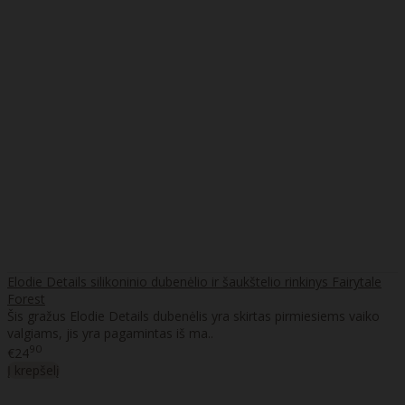
Elodie Details silikoninio dubenėlio ir šaukštelio rinkinys Fairytale
Forest
Šis gražus Elodie Details dubenėlis yra skirtas pirmiesiems vaiko
valgiams, jis yra pagamintas iš ma..
90
€24
Į krepšelį