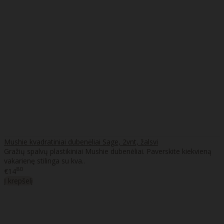
Mushie kvadratiniai dubenėliai Sage, 2vnt, žalsvi
Gražių spalvų plastikiniai Mushie dubenėliai. Paverskite kiekvieną
vakarienę stilinga su kva..
80
€14
Į krepšelį