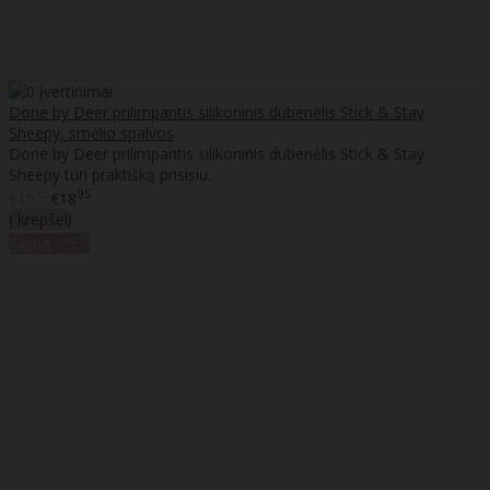
Done by Deer prilimpantis silikoninis dubenėlis Stick & Stay
Sheepy, smėlio spalvos
Done by Deer prilimpantis silikoninis dubenėlis Stick & Stay
Sheepy turi praktišką prisisiu..
95
95
€15
€18
Į krepšelį
%
Akcija
-25