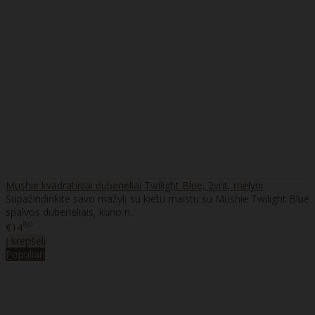
Mushie kvadratiniai dubenėliai Twilight Blue, 2vnt, mėlyni
Supažindinkite savo mažylį su kietu maistu su Mushie Twilight Blue
spalvos dubenėliais, kurio n..
80
€14
Į krepšelį
Populiari