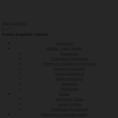
Mano paskyra
00
€0
0
Prekių krepšelis tuščias!
Naujienos
Kūdikių, vaikų prekės
Maitinimas
Čiulptukai ir kramtukai
Higienos ir sveikatos priemonės
Valymo priemonės
Vonios kambarys
Vaiko kambarys
Apsaugos
Aksesuarai
Žaislai
Kambario žaislai
Vonios žaislai
Migdukai ir barškučiai
Kelionės ir pramogos lauke