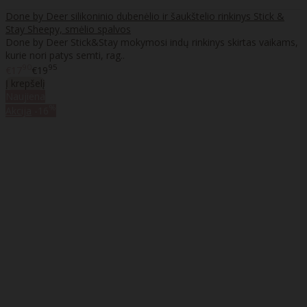
Done by Deer silikoninio dubenėlio ir šaukštelio rinkinys Stick &
Stay Sheepy, smėlio spalvos
Done by Deer Stick&Stay mokymosi indų rinkinys skirtas vaikams,
kurie nori patys semti, rag..
90
95
€17
€19
Į krepšelį
Naujiena
%
Akcija
-16