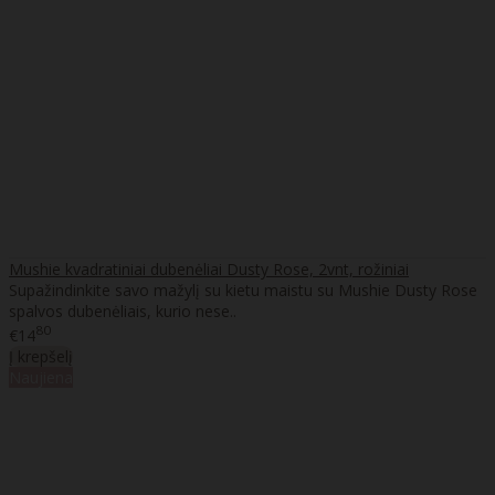
Mushie kvadratiniai dubenėliai Dusty Rose, 2vnt, rožiniai
Supažindinkite savo mažylį su kietu maistu su Mushie Dusty Rose
spalvos dubenėliais, kurio nese..
80
€14
Į krepšelį
Naujiena