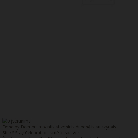
Done by Deer prilimpantis silikoninis dubenėlis su skyriais
Stick&Stay Celebration, smėlio spalvos