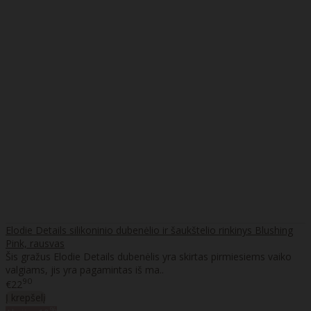
Elodie Details silikoninio dubenėlio ir šaukštelio rinkinys Blushing
Pink, rausvas
Šis gražus Elodie Details dubenėlis yra skirtas pirmiesiems vaiko
valgiams, jis yra pagamintas iš ma..
90
€22
Į krepšelį
%