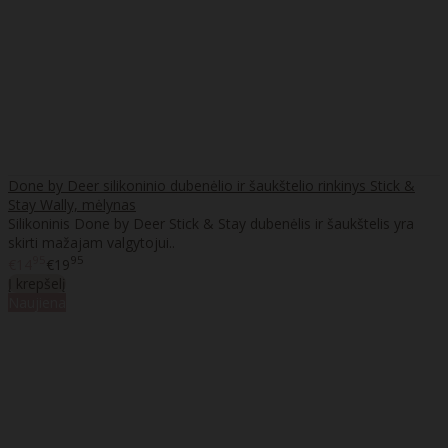
Done by Deer silikoninio dubenėlio ir šaukštelio rinkinys Stick &
Stay Wally, mėlynas
Silikoninis Done by Deer Stick & Stay dubenėlis ir šaukštelis yra
skirti mažajam valgytojui..
95
95
€14
€19
Į krepšelį
Naujiena