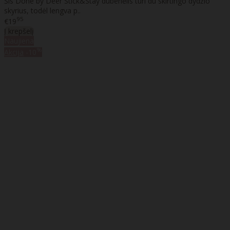
Šis Done by Deer Stick&Stay dubenėlis turi du skirtingo dydžio
skyrius, todėl lengva p..
95
€19
Į krepšelį
Naujiena
%
Akcija
-10