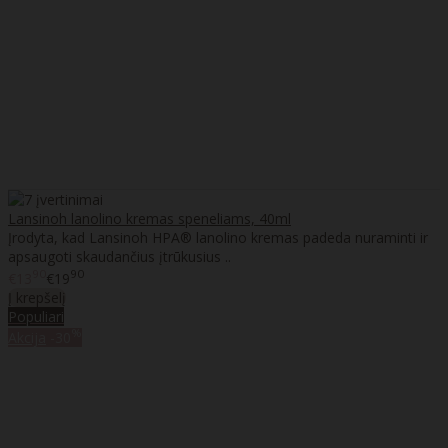
Lansinoh lanolino kremas speneliams, 40ml
Įrodyta, kad Lansinoh HPA® lanolino kremas padeda nuraminti ir
apsaugoti skaudančius įtrūkusius ..
90
90
€13
€19
Į krepšelį
Populiari
%
Akcija
-30