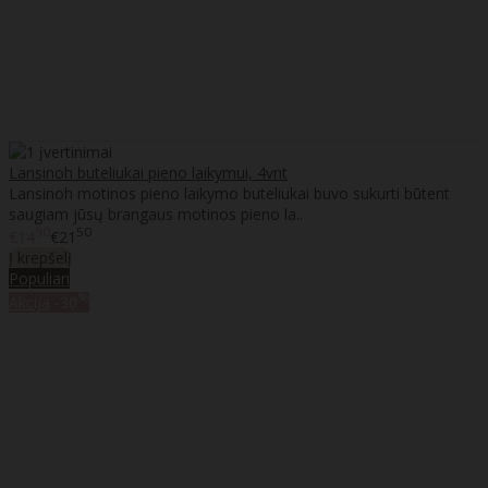
Lansinoh buteliukai pieno laikymui, 4vnt
Lansinoh motinos pieno laikymo buteliukai buvo sukurti būtent
saugiam jūsų brangaus motinos pieno la..
90
50
€14
€21
Į krepšelį
Populiari
%
Akcija
-30