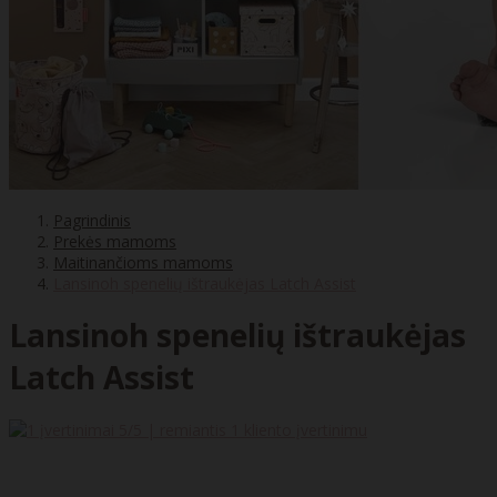
Pagrindinis
Prekės mamoms
Maitinančioms mamoms
Lansinoh spenelių ištraukėjas Latch Assist
Lansinoh spenelių ištraukėjas
Latch Assist
5
/5 | remiantis
1
kliento įvertinimu