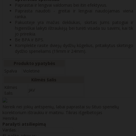
Paprastai ir lengvai valdomas bei itin efektyvus.
Paprasta naudoti - greitai ir lengvai naudojamas viena
ranka.
Pakuotėje yra mažas dėkliukas, skirtas Jums patogiai ir
higieniškai laikyti ištraukėją bei turėti visada su savimi, kai tik
jo prireikia.
Be BPA ir BPS.
Komplekte rasite dviejų dydžių kūgelius, pritaikytus skirtingo
dydžio speneliams (19mm ir 24mm).
Produkto ypatybės
Spalva
Violetinė
Kilmės šalis
Kilmės
JAV
šalis
Nereik nei jokių antspenių, labai paprastai su šituo spenelių
korektorium ištraukiu ir maitinu. Tikras išgelbėtojas
Henrika
Parašyti atsiliepimą
Vardas:
El. pašto adresas: