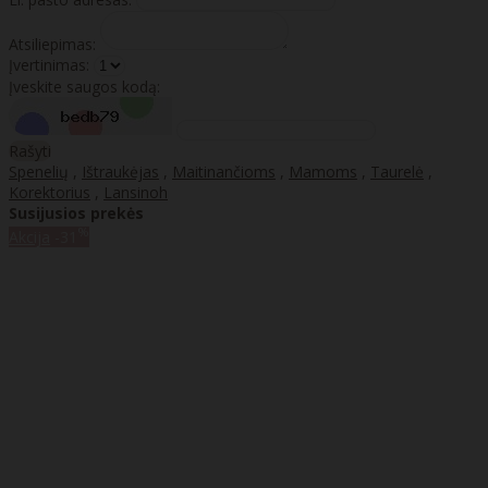
Atsiliepimas:
Įvertinimas:
Įveskite saugos kodą:
Rašyti
Spenelių
,
Ištraukėjas
,
Maitinančioms
,
Mamoms
,
Taurelė
,
Korektorius
,
Lansinoh
Susijusios prekės
%
Akcija
-31