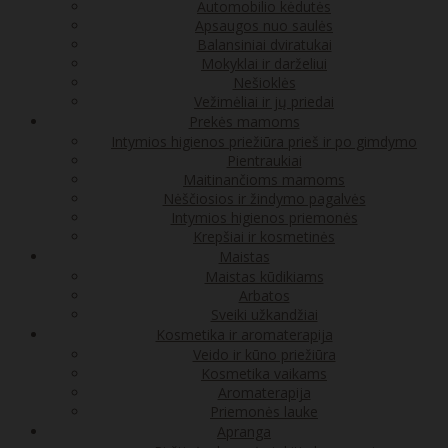
Automobilio kėdutės
Apsaugos nuo saulės
Balansiniai dviratukai
Mokyklai ir darželiui
Nešioklės
Vežimėliai ir jų priedai
Prekės mamoms
Intymios higienos priežiūra prieš ir po gimdymo
Pientraukiai
Maitinančioms mamoms
Nėščiosios ir žindymo pagalvės
Intymios higienos priemonės
Krepšiai ir kosmetinės
Maistas
Maistas kūdikiams
Arbatos
Sveiki užkandžiai
Kosmetika ir aromaterapija
Veido ir kūno priežiūra
Kosmetika vaikams
Aromaterapija
Priemonės lauke
Apranga