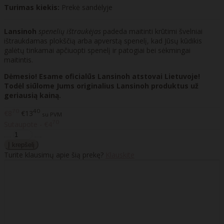
Turimas kiekis:
Prekė sandėlyje
Lansinoh
spenelių ištraukėjas
padeda maitinti krūtimi švelniai
ištraukdamas plokščią arba apverstą spenelį, kad Jūsų kūdikis
galėtų tinkamai apčiuopti spenelį ir patogiai bei sėkmingai
maitintis.
Dėmesio! Esame oficialūs Lansinoh atstovai Lietuvoje!
Todėl siūlome Jums originalius Lansinoh produktus už
geriausią kainą.
70
40
€8
€13
su PVM
70
Sutaupote - €4
Turite klausimų apie šią prekę?
Klauskite