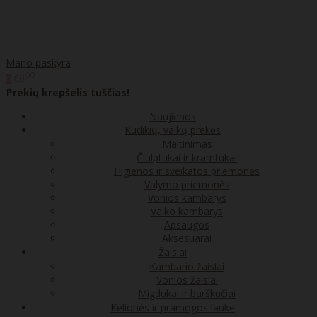
Mano paskyra
00
€0
0
Prekių krepšelis tuščias!
Naujienos
Kūdikių, vaikų prekės
Maitinimas
Čiulptukai ir kramtukai
Higienos ir sveikatos priemonės
Valymo priemonės
Vonios kambarys
Vaiko kambarys
Apsaugos
Aksesuarai
Žaislai
Kambario žaislai
Vonios žaislai
Migdukai ir barškučiai
Kelionės ir pramogos lauke