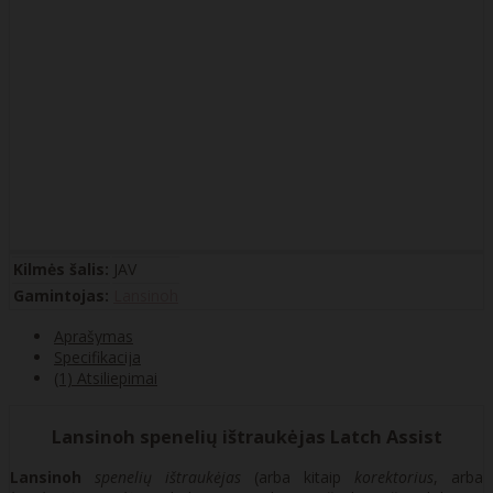
Kilmės šalis:
JAV
Gamintojas:
Lansinoh
Aprašymas
Specifikacija
(1) Atsiliepimai
Lansinoh spenelių ištraukėjas Latch Assist
Lansinoh
spenelių ištraukėjas
(arba kitaip
korektorius
, arba