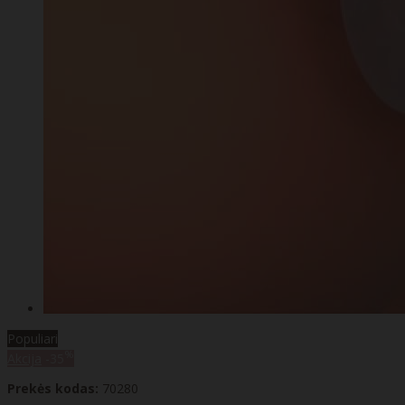
Populiari
%
Akcija
-35
Prekės kodas:
70280