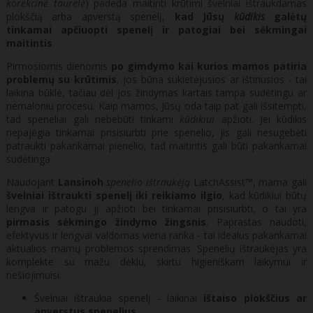
korekcinė taurelė
) padeda maitinti krūtimi švelniai ištraukdamas
plokščią arba apverstą spenelį,
kad Jūsų
kūdikis
galėtų
tinkamai apčiuopti spenelį ir patogiai bei sėkmingai
maitintis
.
Pirmosiomis dienomis
po gimdymo kai kurios mamos patiria
problemų su krūtimis
, jos būna sukietėjusios ar ištinusios - tai
laikina būklė, tačiau dėl jos žindymas kartais tampa sudėtingu ar
nemaloniu procesu. Kaip mamos, Jūsų oda taip pat gali išsitempti,
tad speneliai gali nebebūti tinkami
kūdikiui
apžioti. Jei kūdikis
nepajėgia tinkamai prisisiurbti prie spenelio, jis gali nesugebėti
patraukti pakankamai pienelio, tad maitintis gali būti pakankamai
sudėtinga.
Naudojant
Lansinoh
spenelio ištraukėją
LatchAssist™, mama gali
švelniai ištraukti spenelį iki reikiamo ilgio
, kad kūdikiui būtų
lengva ir patogu jį apžioti bei tinkamai prisisiurbti, o tai yra
pirmasis sėkmingo žindymo žingsnis
. Paprastas naudoti,
efektyvus ir lengvai valdomas viena ranka - tai idealus pakankamai
aktualios mamų problemos sprendimas. Spenelių ištraukėjas yra
komplekte su mažu dėklu, skirtu higieniškam laikymui ir
nešiojimuisi.
Švelniai ištraukia spenelį - laikinai
ištaiso plokščius ar
apverstus spenelius
.