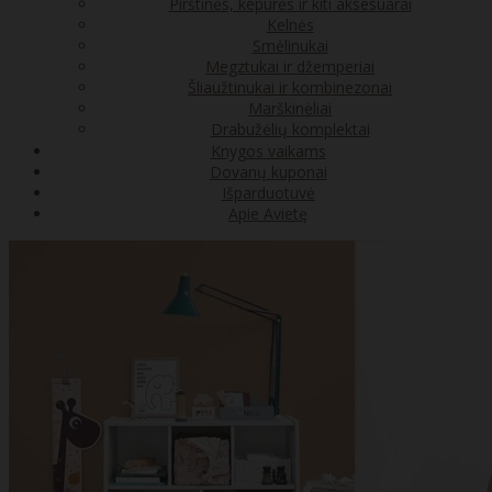
Pirštinės, kepurės ir kiti aksesuarai
Kelnės
Smėlinukai
Megztukai ir džemperiai
Šliaužtinukai ir kombinezonai
Marškinėliai
Drabužėlių komplektai
Knygos vaikams
Dovanų kuponai
Išparduotuvė
Apie Avietę