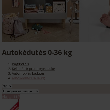
Autokėdutės 0-36 kg
Pagrindinis
Kelionės ir pramogos lauke
Automobilio kėdutės
Autokėdutės 0-36 kg
%
Akcija
-11