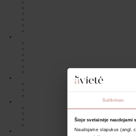
Sutikimas
Šioje svetainėje naudojami 
Naudojame slapukus (angl. coo