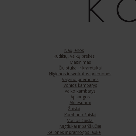
Naujienos
Kūdikių, vaikų prekės
Maitinimas
Čiulptukai ir kramtukai
Higienos ir sveikatos priemonės
Valymo priemonės
Vonios kambarys
Vaiko kambarys
Apsaugos
Aksesuarai
Žaislai
Kambario žaislai
Vonios žaislai
Migdukai ir barškučiai
Kelionės ir pramogos lauke