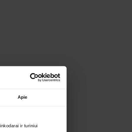
Apie
kodarai ir turiniui