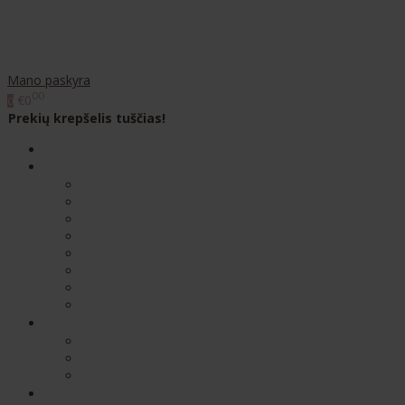
Mano paskyra
00
€0
0
Prekių krepšelis tuščias!