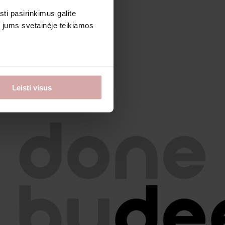
sti pasirinkimus galite
i jums svetainėje teikiamos
Leisti visus