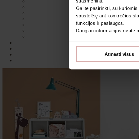
suasmeninti.
Galite pasirinkti, su kuriomis
spustelėję ant konkrečios sla
funkcijos ir paslaugos.
Daugiau informacijos rasite
Sutin
Atmesti visus
Daugiau i