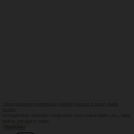
Cybex vežimėlio miegmaišis (vokelis) Snogga 2 Moon Black,
juodas
Kompaktiškas vežimėlio miegmaišis, kuris puikiai išlaiko jūsų vaiką
jaukiai, patogiai ir svajin..