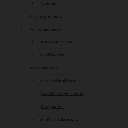
Vystymui
Valymo priemonės
Vonios kambarys
Maudynių priedai
Rankšluosčiai
Vaiko kambarys
Pledukai ir užklotai
Gultai ir vystymo lentos
Miegmaišiai
Kambario aksesuarai