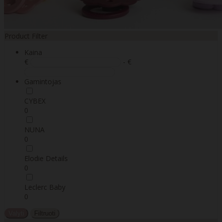
Product Filter
Kaina
€
- €
Gamintojas
CYBEX
0
NUNA
0
Elodie Details
0
Leclerc Baby
0
Valyti
Filtruoti