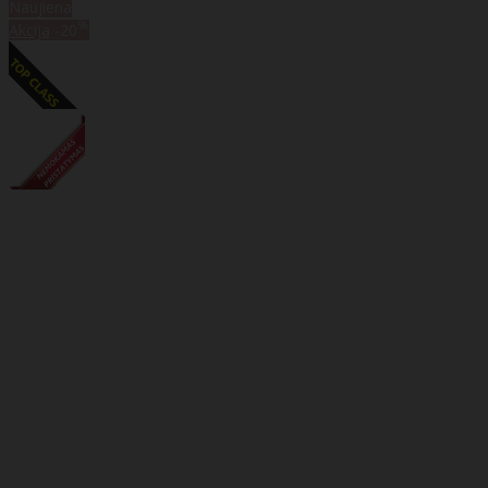
Naujiena
%
Akcija
-20