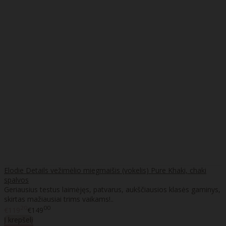
Elodie Details vežimėlio miegmaišis (vokelis) Pure Khaki, chaki
spalvos
Geriausius testus laimėjęs, patvarus, aukščiausios klasės gaminys,
skirtas mažiausiai trims vaikams!..
20
00
€119
€149
Į krepšelį