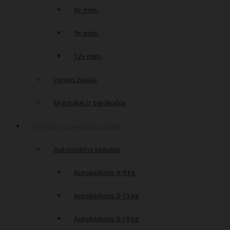
6+ mėn.
9+ mėn.
12+ mėn.
Vonios žaislai
Migdukai ir barškučiai
Kelionės ir pramogos lauke
Automobilio kėdutės
Autokėdutės 0-9 kg
Autokėdutės 0-13 kg
Autokėdutės 0-18 kg