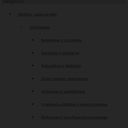
Kategorijos
Kūdikių, vaikų prekės
Maitinimas
Buteliukai ir jų priedai
Gertuvės ir puodeliai
Dubenėliai ir lėkštutės
Stalo įrankiai, maitintuvai
Seilinukai ir padėkliukai
Priešpiečių dėžutės ir maisto indeliai
Šildytuvai ir sterilizavimo priemonės