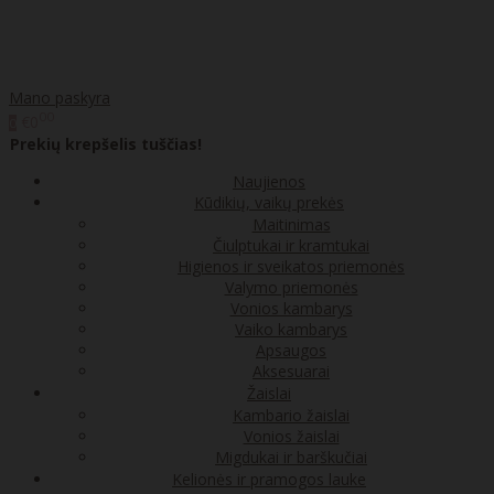
Mano paskyra
00
€0
0
Prekių krepšelis tuščias!
Naujienos
Kūdikių, vaikų prekės
Maitinimas
Čiulptukai ir kramtukai
Higienos ir sveikatos priemonės
Valymo priemonės
Vonios kambarys
Vaiko kambarys
Apsaugos
Aksesuarai
Žaislai
Kambario žaislai
Vonios žaislai
Migdukai ir barškučiai
Kelionės ir pramogos lauke