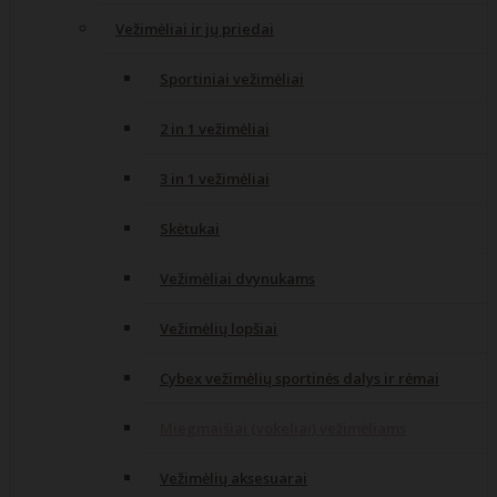
Vežimėliai ir jų priedai
Sportiniai vežimėliai
2 in 1 vežimėliai
3 in 1 vežimėliai
Skėtukai
Vežimėliai dvynukams
Vežimėlių lopšiai
Cybex vežimėlių sportinės dalys ir rėmai
Miegmaišiai (vokeliai) vežimėliams
Vežimėlių aksesuarai