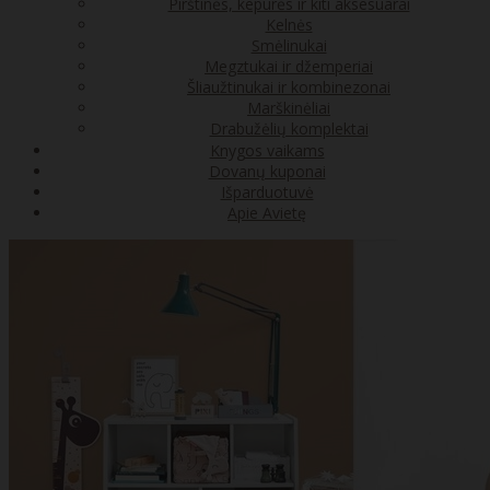
Pirštinės, kepurės ir kiti aksesuarai
Kelnės
Smėlinukai
Megztukai ir džemperiai
Šliaužtinukai ir kombinezonai
Marškinėliai
Drabužėlių komplektai
Knygos vaikams
Dovanų kuponai
Išparduotuvė
Apie Avietę