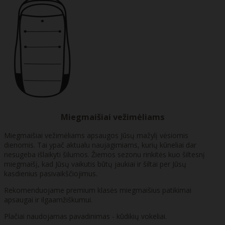
Miegmaišiai vežimėliams
Miegmaišiai vežimėliams apsaugos Jūsų mažylį vėsiomis
dienomis. Tai ypač aktualu naujagimiams, kurių kūneliai dar
nesugeba išlaikyti šilumos. Žiemos sezonu rinkitės kuo šiltesnį
miegmaišį, kad Jūsų vaikutis būtų jaukiai ir šiltai per Jūsų
kasdienius pasivaikščiojimus.
Rekomenduojame premium klasės miegmaišius patikimai
apsaugai ir ilgaamžiškumui.
Plačiai naudojamas pavadinimas - kūdikių vokeliai.