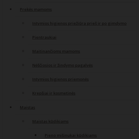
Prekės mamoms
Intymios higienos priežiūra prieš ir po gimdymo
Pientraukiai
Maitinančioms mamoms
Nėščiosios ir žindymo pagalvės
Intymios higienos priemonės
Krepšiai ir kosmetinės
Maistas
Maistas kūdikiams
Pieno mišinukai kūdikiams