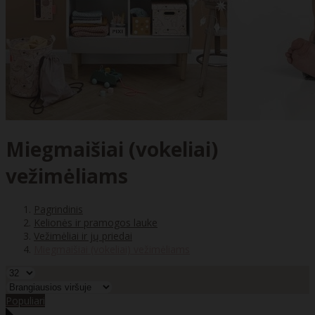
Miegmaišiai (vokeliai)
vežimėliams
Pagrindinis
Kelionės ir pramogos lauke
Vežimėliai ir jų priedai
Miegmaišiai (vokeliai) vežimėliams
Populiari