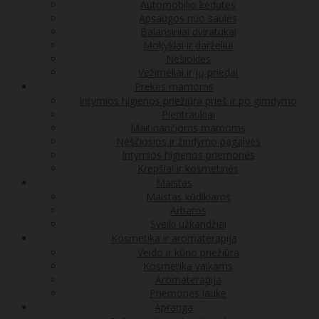
Automobilio kėdutės
Apsaugos nuo saulės
Balansiniai dviratukai
Mokyklai ir darželiui
Nešioklės
Vežimėliai ir jų priedai
Prekės mamoms
Intymios higienos priežiūra prieš ir po gimdymo
Pientraukiai
Maitinančioms mamoms
Nėščiosios ir žindymo pagalvės
Intymios higienos priemonės
Krepšiai ir kosmetinės
Maistas
Maistas kūdikiams
Arbatos
Sveiki užkandžiai
Kosmetika ir aromaterapija
Veido ir kūno priežiūra
Kosmetika vaikams
Aromaterapija
Priemonės lauke
Apranga