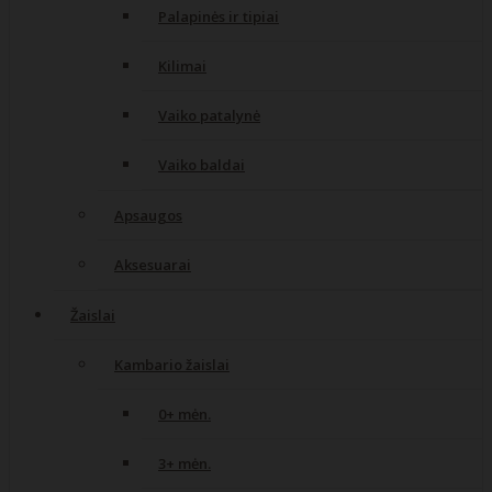
Palapinės ir tipiai
Kilimai
Vaiko patalynė
Vaiko baldai
Apsaugos
Aksesuarai
Žaislai
Kambario žaislai
0+ mėn.
3+ mėn.