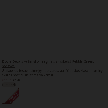
Elodie Details vežimėlio miegmaišis (vokelis) Pebble Green,
melsvas
Geriausius testus laimėjęs, patvarus, aukščiausios klasės gaminys,
skirtas mažiausiai trims vaikams!..
20
00
€104
€149
Į krepšelį