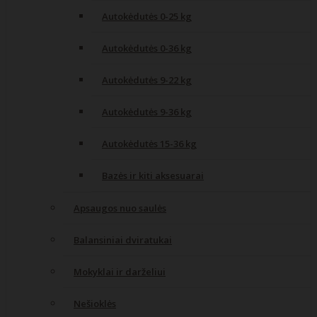
Autokėdutės 0-25 kg
Autokėdutės 0-36 kg
Autokėdutės 9-22 kg
Autokėdutės 9-36 kg
Autokėdutės 15-36 kg
Bazės ir kiti aksesuarai
Apsaugos nuo saulės
Balansiniai dviratukai
Mokyklai ir darželiui
Nešioklės