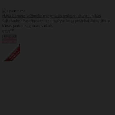
Nuna žieminis vežimėlio miegmaišis (vokelis) Granite, pilkas
Šalta lauke? Pasirūpinkite, kad mažylio kojų pirštukai išliktų šilti, o
kūnas jaukiai apgobtas su&nb..
00
€159
Į krepšelį
Naujiena