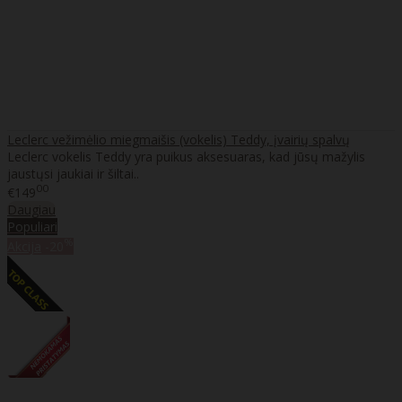
Leclerc vežimėlio miegmaišis (vokelis) Teddy, įvairių spalvų
Leclerc vokelis Teddy yra puikus aksesuaras, kad jūsų mažylis
jaustųsi jaukiai ir šiltai..
00
€149
Daugiau
Populiari
%
Akcija
-20