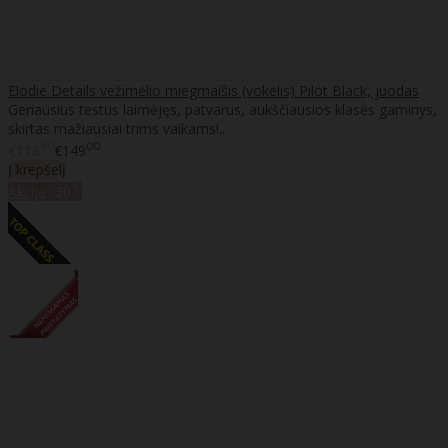
Elodie Details vežimėlio miegmaišis (vokelis) Pilot Black, juodas
Geriausius testus laimėjęs, patvarus, aukščiausios klasės gaminys,
skirtas mažiausiai trims vaikams!..
90
00
€118
€149
Į krepšelį
%
Akcija
-30