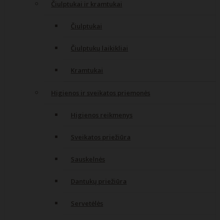
Čiulptukai ir kramtukai
Čiulptukai
Čiulptukų laikikliai
Kramtukai
Higienos ir sveikatos priemonės
Higienos reikmenys
Sveikatos priežiūra
Sauskelnės
Dantukų priežiūra
Servetėlės