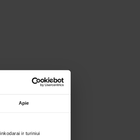
Apie
kodarai ir turiniui