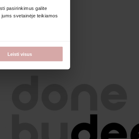
sti pasirinkimus galite
i jums svetainėje teikiamos
Leisti visus