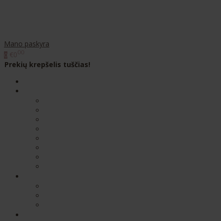
Mano paskyra
00
€0
0
Prekių krepšelis tuščias!