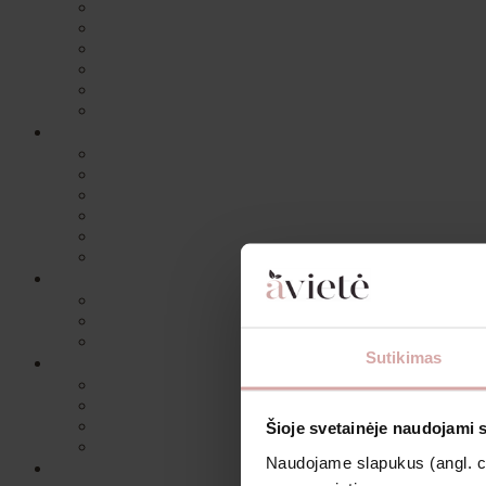
Sutikimas
Šioje svetainėje naudojami 
Naudojame slapukus (angl. coo