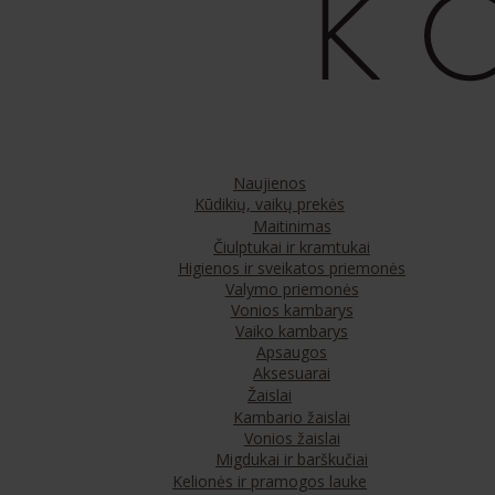
Naujienos
Kūdikių, vaikų prekės
Maitinimas
Čiulptukai ir kramtukai
Higienos ir sveikatos priemonės
Valymo priemonės
Vonios kambarys
Vaiko kambarys
Apsaugos
Aksesuarai
Žaislai
Kambario žaislai
Vonios žaislai
Migdukai ir barškučiai
Kelionės ir pramogos lauke