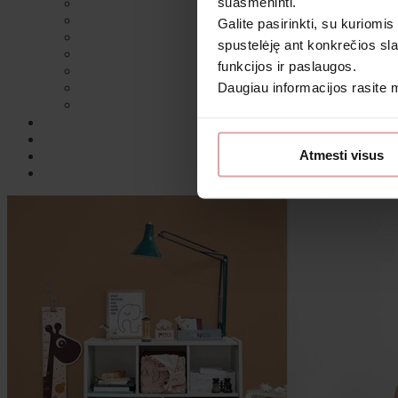
suasmeninti.
Galite pasirinkti, su kuriomis
spustelėję ant konkrečios sla
funkcijos ir paslaugos.
Daugiau informacijos rasite
Sutin
Atmesti visus
Daugiau i