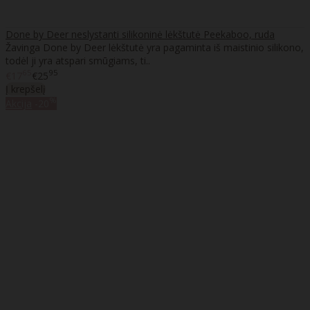
Done by Deer neslystanti silikoninė lėkštutė Peekaboo, ruda
Žavinga Done by Deer lėkštutė yra pagaminta iš maistinio silikono,
todėl ji yra atspari smūgiams, ti..
65
95
€17
€25
Į krepšelį
%
Akcija
-20