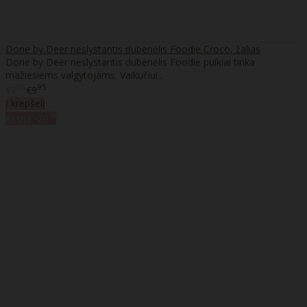
Done by Deer neslystantis dubenėlis Foodie Croco, žalias
Done by Deer neslystantis dubenėlis Foodie puikiai tinka
mažiesiems valgytojams. Vaikučiui..
95
95
€7
€9
Į krepšelį
%
Akcija
-20