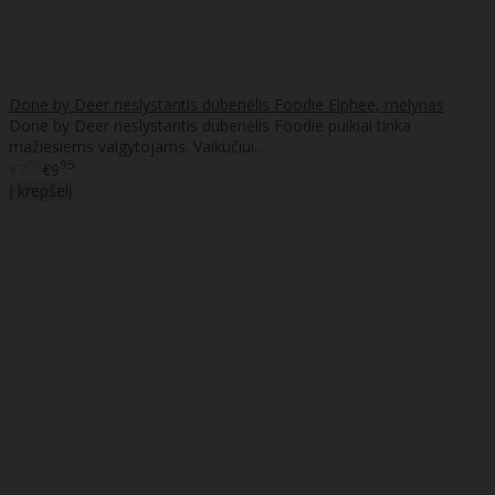
Done by Deer neslystantis dubenėlis Foodie Elphee, mėlynas
Done by Deer neslystantis dubenėlis Foodie puikiai tinka
mažiesiems valgytojams. Vaikučiui..
95
95
€7
€9
Į krepšelį