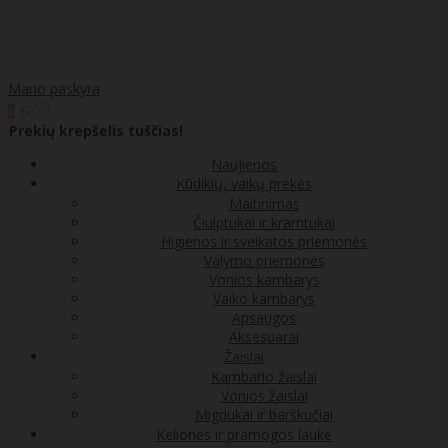
Mano paskyra
00
€0
0
Prekių krepšelis tuščias!
Naujienos
Kūdikių, vaikų prekės
Maitinimas
Čiulptukai ir kramtukai
Higienos ir sveikatos priemonės
Valymo priemonės
Vonios kambarys
Vaiko kambarys
Apsaugos
Aksesuarai
Žaislai
Kambario žaislai
Vonios žaislai
Migdukai ir barškučiai
Kelionės ir pramogos lauke