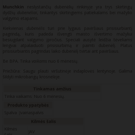
Munchkin
neslystančių dubenėlių rinkinyje yra trys skirtingų
dydžių
dubenėliai
, tinkantys skirtingiems patiekalams bei mažylio
valgymo etapams.
Kiekvienas
dubenėlis
turi prie lygaus paviršiaus prisisiurbiantį
pagrindą, kuris padeda išvengti maisto išvertimo mažyliui
besiugdant valgymo įpročius. Speciali ausytė leidžia tėveliams
lengvai atpalaiduoti prisisiurbimą ir paimti dubenėlį. Platus
prisisiurbiantis pagrindas laiko dubenėlį tvirtai ant paviršiaus.
Be BPA. Tinka
vaikams
nuo 6 mėnesių.
Priežiūra: Saugu plauti viršutinėje indaplovės lentynoje. Galima
šildyti mikrobangų krosnelėje.
Tinkamas amžius
Tinka vaikams
Nuo 6 mėnesių.
Produkto ypatybės
Spalva
Įvairiaspalvis
Kilmės šalis
Kilmės
JAV
šalis