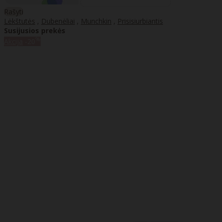
Rašyti
Lėkštutės
,
Dubenėliai
,
Munchkin
,
Prisisiurbiantis
Susijusios prekės
%
Akcija
-20