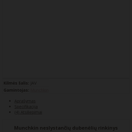
Kilmės šalis:
JAV
Gamintojas:
Munchkin
Aprašymas
Specifikacija
(4) Atsiliepimai
Munchkin neslystančių dubenėlių rinkinys