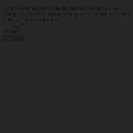
Done by Deer neslystanti silikoninė lėkštutė Peekaboo, pilka
Žavinga Done by Deer lėkštutė yra pagaminta iš maistinio silikono,
todėl ji yra atspari smūgiams, ti..
65
95
€17
€25
Į krepšelį
%
Akcija
-32