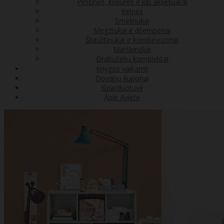
Pirštinės, kepurės ir kiti aksesuarai
Kelnės
Smėlinukai
Megztukai ir džemperiai
Šliaužtinukai ir kombinezonai
Marškinėliai
Drabužėlių komplektai
Knygos vaikams
Dovanų kuponai
Išparduotuvė
Apie Avietę