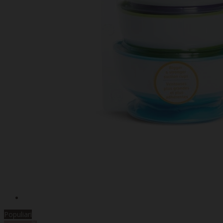
Populiari
%