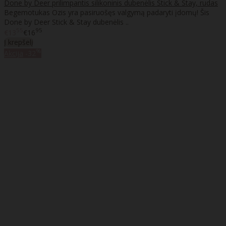
Done by Deer prilimpantis silikoninis dubenėlis Stick & Stay, rudas
Begemotukas Ozis yra pasiruošęs valgymą padaryti įdomų! Šis
Done by Deer Stick & Stay dubenėlis ..
55
95
€13
€16
Į krepšelį
%
Akcija
-32