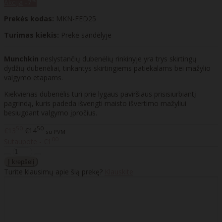
Akcija
-7
Prekės kodas:
MKN-FED25
Turimas kiekis:
Prekė sandėlyje
Munchkin
neslystančių dubenėlių rinkinyje yra trys skirtingų
dydžių dubenėliai, tinkantys skirtingiems patiekalams bei mažylio
valgymo etapams.
Kiekvienas dubenėlis turi prie lygaus paviršiaus prisisiurbiantį
pagrindą, kuris padeda išvengti maisto išvertimo mažyliui
besiugdant valgymo įpročius.
50
50
€13
€14
su PVM
00
Sutaupote - €1
Turite klausimų apie šią prekę?
Klauskite