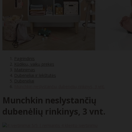
Pagrindinis
Kūdikių, vaikų prekės
Maitinimas
Dubenėliai ir lėkštutės
Dubenėliai
Munchkin neslystančių dubenėlių rinkinys, 3 vnt.
Munchkin neslystančių
dubenėlių rinkinys, 3 vnt.
5
/5 | remiantis
4
kliento įvertinimu