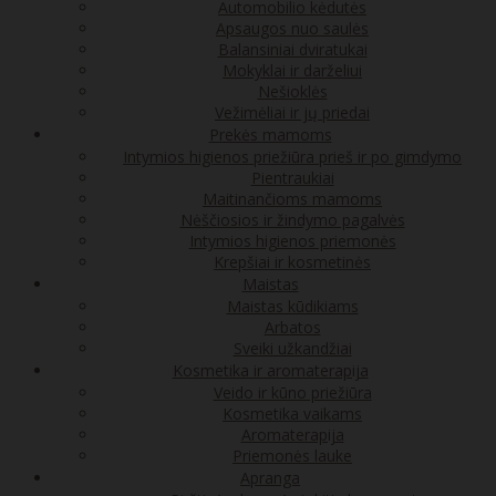
Automobilio kėdutės
Apsaugos nuo saulės
Balansiniai dviratukai
Mokyklai ir darželiui
Nešioklės
Vežimėliai ir jų priedai
Prekės mamoms
Intymios higienos priežiūra prieš ir po gimdymo
Pientraukiai
Maitinančioms mamoms
Nėščiosios ir žindymo pagalvės
Intymios higienos priemonės
Krepšiai ir kosmetinės
Maistas
Maistas kūdikiams
Arbatos
Sveiki užkandžiai
Kosmetika ir aromaterapija
Veido ir kūno priežiūra
Kosmetika vaikams
Aromaterapija
Priemonės lauke
Apranga