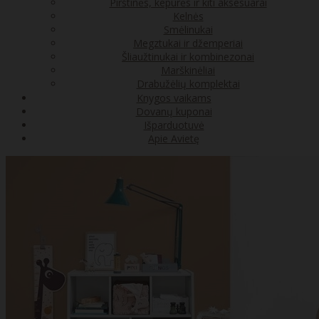
Pirštinės, kepurės ir kiti aksesuarai
Kelnės
Smėlinukai
Megztukai ir džemperiai
Šliaužtinukai ir kombinezonai
Marškinėliai
Drabužėlių komplektai
Knygos vaikams
Dovanų kuponai
Išparduotuvė
Apie Avietę