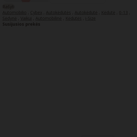
Rašyti
Automobilio
,
Cybex
,
Autokėdutės
,
Autokėdutė
,
Kėdutė
,
0-13
,
Sėdynė
,
Vaikui
,
Automobilinė
,
Kėdutės
,
i-Size
Susijusios prekės