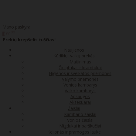
Mano paskyra
00
€0
0
Prekių krepšelis tuščias!
Naujienos
Kūdikių, vaikų prekės
Maitinimas
Čiulptukai ir kramtukai
Higienos ir sveikatos priemonės
Valymo priemonės
Vonios kambarys
Vaiko kambarys
Apsaugos
Aksesuarai
Žaislai
Kambario žaislai
Vonios žaislai
Migdukai ir barškučiai
Kelionės ir pramogos lauke