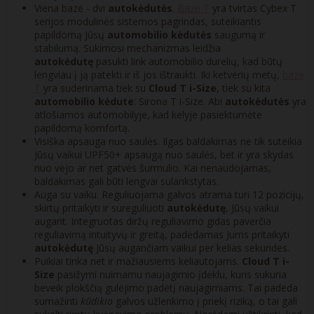
Viena bazė - dvi
autokėdutės
.
Bazė T
yra tvirtas Cybex T
serijos modulinės sistemos pagrindas, suteikiantis
papildomą Jūsų
automobilio kėdutės
saugumą ir
stabilumą. Sukimosi mechanizmas leidžia
autokėdutę
pasukti link automobilio durelių, kad būtų
lengviau į ją patekti ir iš jos ištraukti. Iki ketverių metų,
bazė
T
yra suderinama tiek su
Cloud T i-Size
, tiek su kita
automobilio kėdute
: Sirona T i-Size. Abi
autokėdutės
yra
atlošiamos automobilyje, kad kelyje pasiektumėte
papildomą komfortą.
Visiška apsauga nuo saulės. Ilgas baldakimas ne tik suteikia
Jūsų vaikui UPF50+ apsaugą nuo saulės, bet ir yra skydas
nuo vėjo ar net gatvės šurmulio. Kai nenaudojamas,
baldakimas gali būti lengvai sulankstytas.
Auga su vaiku. Reguliuojama galvos atrama turi 12 pozicijų,
skirtų pritaikyti ir sureguliuoti
autokėdutę
, Jūsų vaikui
augant. Integruotas diržų reguliavimo gidas paverčia
reguliavimą intuityvų ir greitą, padėdamas Jums pritaikyti
autokėdutę
Jūsų augančiam vaikui per kelias sekundes.
Puikiai tinka net ir mažiausiems keliautojams.
Cloud T i-
Size
pasižymi nuimamu naujagimio įdėklu, kuris sukuria
beveik plokščią gulėjimo padėtį naujagimiams. Tai padeda
sumažinti
kūdikio
galvos užlenkimo į priekį riziką, o tai gali