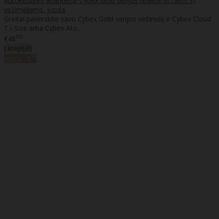
Autokėdutės adapteriai Cybex Gold serijos (Balios S/Talos S)
vežimėliams, juoda
Greitai paverskite savo Cybex Gold serijos vežimėlį ir Cybex Cloud
T i-Size arba Cybex Ato..
90
€48
Į krepšelį
%
Akcija
-8