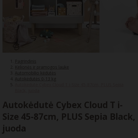
Pagrindinis
Kelionės ir pramogos lauke
Automobilio kėdutės
Autokėdutės 0-13 kg
Autokėdutė Cybex Cloud T i-Size 45-87cm, PLUS Sepia
Black, juoda
Autokėdutė Cybex Cloud T i-
Size 45-87cm, PLUS Sepia Black,
juoda