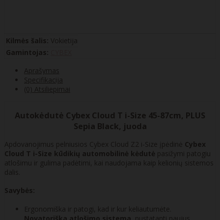
Kilmės šalis:
Vokietija
Gamintojas:
CYBEX
Aprašymas
Specifikacija
(0) Atsiliepimai
Autokėdutė Cybex Cloud T i-Size 45-87cm, PLUS
Sepia Black, juoda
Apdovanojimus pelniusios Cybex Cloud Z2 i-Size įpėdinė
Cybex
Cloud T i-Size kūdikių automobilinė kėdutė
pasižymi patogiu
atlošimu ir gulima padėtimi, kai naudojama kaip kelionių sistemos
dalis.
Savybės:
Ergonomiška ir patogi, kad ir kur keliautumėte.
Novatoriška atlošimo sistema
, nustatanti naujus