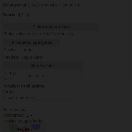
Išmatavimai: L 64,5 x W 44 x H 38-60 cm.
Svoris:
4,5 kg.
Tinkamas amžius
Tinka vaikams
Nuo 0 iki 24 mėnesių.
Produkto ypatybės
Spalva
Juoda
Modelis
Sepia Black
Kilmės šalis
Kilmės
Voktieija
šalis
Parašyti atsiliepimą
Vardas:
El. pašto adresas:
Atsiliepimas:
Įvertinimas:
Įveskite saugos kodą: