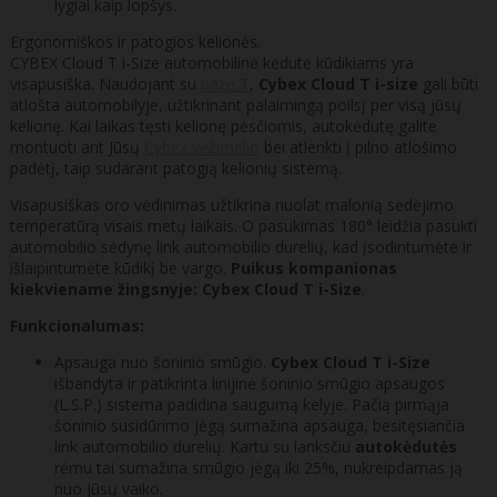
lygiai kaip lopšys.
Ergonomiškos ir patogios kelionės.
CYBEX Cloud T i-Size automobilinė kėdutė kūdikiams yra
visapusiška. Naudojant su
baze T
,
Cybex Cloud T i-size
gali būti
atlošta automobilyje, užtikrinant palaimingą poilsį per visą jūsų
kelionę. Kai laikas tęsti kelionę pėsčiomis, autokėdutę galite
montuoti ant Jūsų
Cybex vežimėlio
bei atlenkti į pilno atlošimo
padėtį, taip sudarant patogią kelionių sistemą.
Visapusiškas oro vėdinimas užtikrina nuolat malonią sėdėjimo
temperatūrą visais metų laikais. O pasukimas 180° leidžia pasukti
automobilio sėdynę link automobilio durelių, kad įsodintumėte ir
išlaipintumėte kūdikį be vargo.
Puikus kompanionas
kiekviename žingsnyje: Cybex Cloud T i-Size
.
Funkcionalumas:
Apsauga nuo šoninio smūgio.
Cybex Cloud T i-Size
išbandyta ir patikrinta linijinė šoninio smūgio apsaugos
(L.S.P.) sistema padidina saugumą kelyje. Pačią pirmąja
šoninio susidūrimo jėgą sumažina apsauga, besitęsiančia
link automobilio durelių. Kartu su lanksčiu
autokėdutės
rėmu tai sumažina smūgio jėgą iki 25%, nukreipdamas ją
nuo Jūsų vaiko.