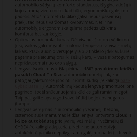
automobilio sėdynių komforto standartus, išlygina atlošą ir
kojų atramą vienu metu, kad būtų ergonomiška gulėjimo
padėtis. Atlošimo metu kūdikio galva nebus pasvirusi į
priekį, tad nebus varžomas kvėpavimas. Net ir ne
automobilyje ergonomiška gulima padėtis užtikrina
komfortą bet kur kelyje.
Optimalus oro pralaidumas. Dėl visapusiško oro vėdinimo
Jūsų vaikas gali mėgautis malonia temperatūra visais metų
laikais. PLUS audinio versijoje yra 3D tinklelio įdėklai, kurie
pagerina pralaidumą orui iki šešių kartų – vėsa ir patogumas
nepriklausomai nuo oro sąlygų.
Lengvas įsodinimas ir išlaipinimas.
180° pasukimas leidžia
pasukti Cloud T i-Size
automobilio durelių link, kad
patogiai galėtumėte įsodinti ir išimti kūdikį (reikalinga
bazė
Cybex Base T
). Automobilinę kėdutę lengva primontuoti prie
pagrindo, todėl snūduriuojantis kūdikis gali ramiai miegoti.
Taip pat galite apsaugoti savo kūdikį be jokios nugaros
įtampos.
Lengvas perėjimas iš automobilio į vežimėlį. Kelionių
sistemos suderinamumas leidžia lengvai pritvirtinti
Cloud T
i-Size autokėdutę
prie įvairių vežimėlių ir vežimėlių iš
CYBEX (reikalingi adapteriai). Net ir ne automobilyje
autokėdutė palaiko neprilygstamą gulėjimo padėtį – beveik