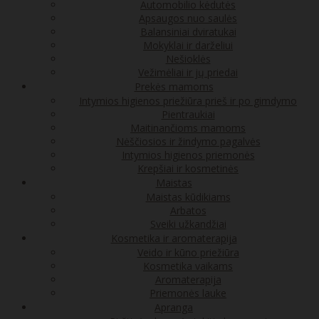
Automobilio kėdutės
Apsaugos nuo saulės
Balansiniai dviratukai
Mokyklai ir darželiui
Nešioklės
Vežimėliai ir jų priedai
Prekės mamoms
Intymios higienos priežiūra prieš ir po gimdymo
Pientraukiai
Maitinančioms mamoms
Nėščiosios ir žindymo pagalvės
Intymios higienos priemonės
Krepšiai ir kosmetinės
Maistas
Maistas kūdikiams
Arbatos
Sveiki užkandžiai
Kosmetika ir aromaterapija
Veido ir kūno priežiūra
Kosmetika vaikams
Aromaterapija
Priemonės lauke
Apranga