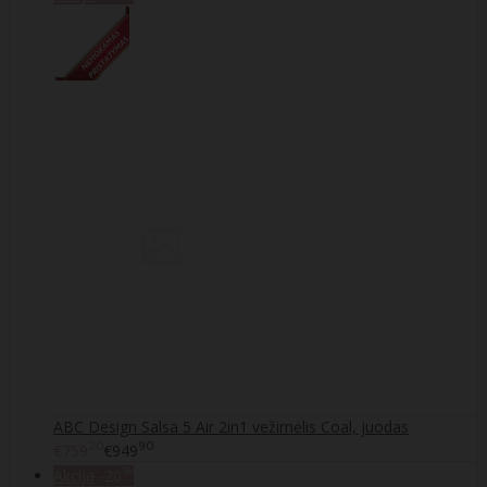
ABC Design Salsa 5 Air 2in1 vežimėlis Coal, juodas
20
90
€759
€949
%
Akcija
-20