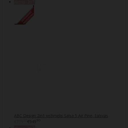
%
Akcija
-20
ABC Design 2in1 vežimėlis Salsa 5 Air Pine, žalsvas
20
90
€759
€949
%