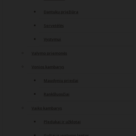
Dantukų priežiūra
Servetėlės
Vystymui
Valymo priemonės
Vonios kambarys
Maudynių priedai
Rankšluosčiai
Vaiko kambarys
Pledukai ir užklotai
Gultai ir vystymo lentos