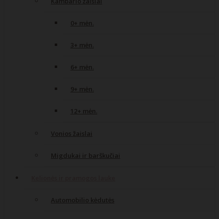
Kambario žaislai
0+ mėn.
3+ mėn.
6+ mėn.
9+ mėn.
12+ mėn.
Vonios žaislai
Migdukai ir barškučiai
Kelionės ir pramogos lauke
Automobilio kėdutės