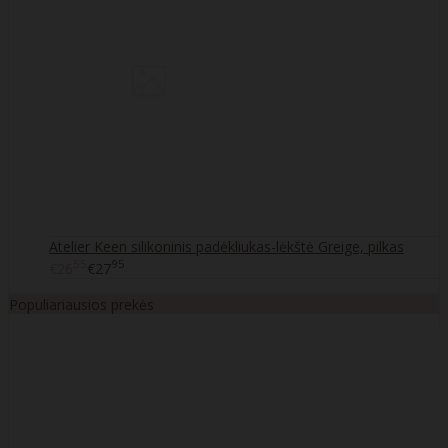
Atelier Keen silikoninis padėkliukas-lėkštė Greige, pilkas
55
95
€26
€27
Populiariausios prekės