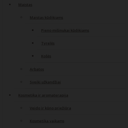
Maistas
Maistas kūdikiams
Pieno mišinukai kūdikiams
Tyrelės
Košės
Arbatos
Sveiki užkandžiai
Kosmetika ir aromaterapija
Veido ir kūno priežiūra
Kosmetika vaikams