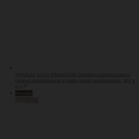
FRISOLAC GOLD PREMATURE specialios paskirties pieno
mišinys neišnešiotiems ir mažo svorio naujagimiams, 400 g
90
€16
Populiari
%
Akcija
-35