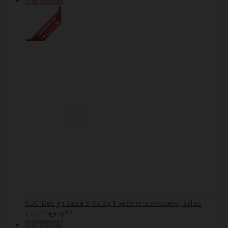
Akcija
-20
ABC Design Salsa 5 Air 2in1 vežimėlis Avocado, žalias
20
90
€759
€949
%
Akcija
-20