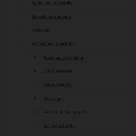
Balansiniai dviratukai
Mokyklai ir darželiui
Nešioklės
Vežimėliai ir jų priedai
Sportiniai vežimėliai
2 in 1 vežimėliai
3 in 1 vežimėliai
Skėtukai
Vežimėliai dvynukams
Vežimėlių lopšiai