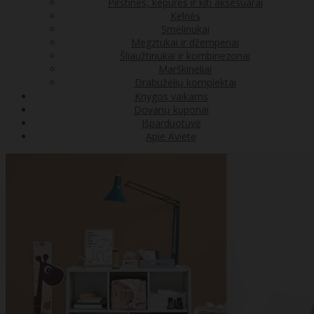
Pirštinės, kepurės ir kiti aksesuarai
Kelnės
Smėlinukai
Megztukai ir džemperiai
Šliaužtinukai ir kombinezonai
Marškinėliai
Drabužėlių komplektai
Knygos vaikams
Dovanų kuponai
Išparduotuvė
Apie Avietę