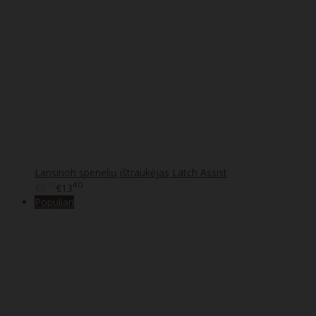
Lansinoh spenelių ištraukėjas Latch Assist
70
40
€8
€13
Populiari