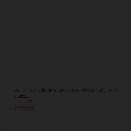
Atelier Keen silikoninis padėkliukas - lėkštė Nude, kūno
spalvos
55
95
€26
€27
%
Akcija
-5