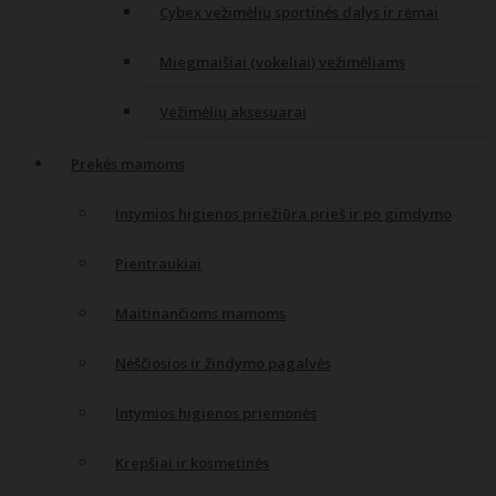
Cybex vežimėlių sportinės dalys ir rėmai
Miegmaišiai (vokeliai) vežimėliams
Vežimėlių aksesuarai
Prekės mamoms
Intymios higienos priežiūra prieš ir po gimdymo
Pientraukiai
Maitinančioms mamoms
Nėščiosios ir žindymo pagalvės
Intymios higienos priemonės
Krepšiai ir kosmetinės