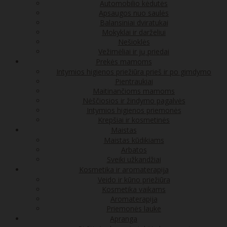
Automobilio kėdutės
Apsaugos nuo saulės
Balansiniai dviratukai
Mokyklai ir darželiui
Nešioklės
Vežimėliai ir jų priedai
Prekės mamoms
Intymios higienos priežiūra prieš ir po gimdymo
Pientraukiai
Maitinančioms mamoms
Nėščiosios ir žindymo pagalvės
Intymios higienos priemonės
Krepšiai ir kosmetinės
Maistas
Maistas kūdikiams
Arbatos
Sveiki užkandžiai
Kosmetika ir aromaterapija
Veido ir kūno priežiūra
Kosmetika vaikams
Aromaterapija
Priemonės lauke
Apranga