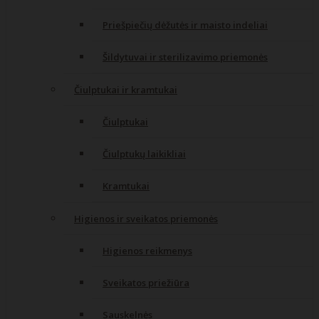
Priešpiečių dėžutės ir maisto indeliai
Šildytuvai ir sterilizavimo priemonės
Čiulptukai ir kramtukai
Čiulptukai
Čiulptukų laikikliai
Kramtukai
Higienos ir sveikatos priemonės
Higienos reikmenys
Sveikatos priežiūra
Sauskelnės