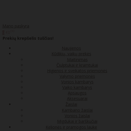
Mano paskyra
00
€0
0
Prekių krepšelis tuščias!
Naujienos
Kūdikių, vaikų prekės
Maitinimas
Čiulptukai ir kramtukai
Higienos ir sveikatos priemonės
Valymo priemonės
Vonios kambarys
Vaiko kambarys
Apsaugos
Aksesuarai
Žaislai
Kambario žaislai
Vonios žaislai
Migdukai ir barškučiai
Kelionės ir pramogos lauke