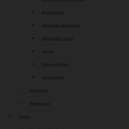
Miegmaišiai
Kambario aksesuarai
Palapinės ir tipiai
Kilimai
Vaiko patalynė
Vaiko baldai
Apsaugos
Aksesuarai
Žaislai