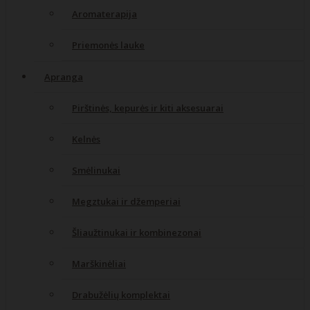
Aromaterapija
Priemonės lauke
Apranga
Pirštinės, kepurės ir kiti aksesuarai
Kelnės
Smėlinukai
Megztukai ir džemperiai
Šliaužtinukai ir kombinezonai
Marškinėliai
Drabužėlių komplektai