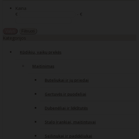
Kaina
€
- €
Valyti
Filtruoti
Kategorijos
Kūdikių, vaikų prekės
Maitinimas
Buteliukai ir jų priedai
Gertuvės ir puodeliai
Dubenėliai ir lėkštutės
Stalo įrankiai, maitintuvai
Seilinukai ir padėkliukai