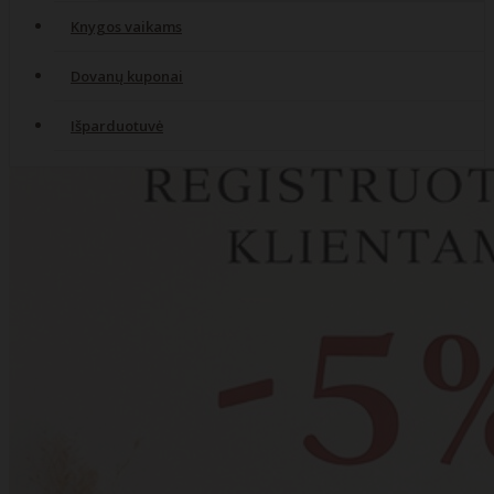
Knygos vaikams
Dovanų kuponai
Išparduotuvė