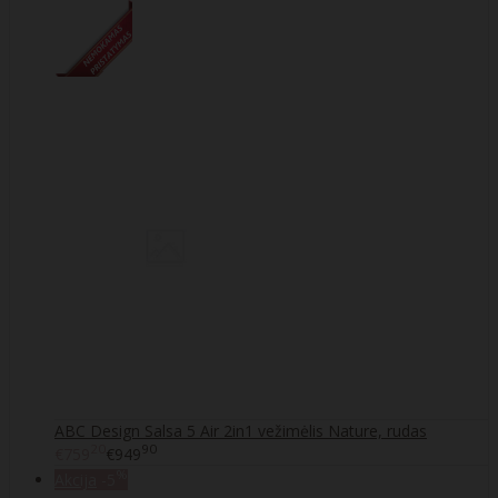
ABC Design Salsa 5 Air 2in1 vežimėlis Nature, rudas
20
90
€759
€949
%
Akcija
-5