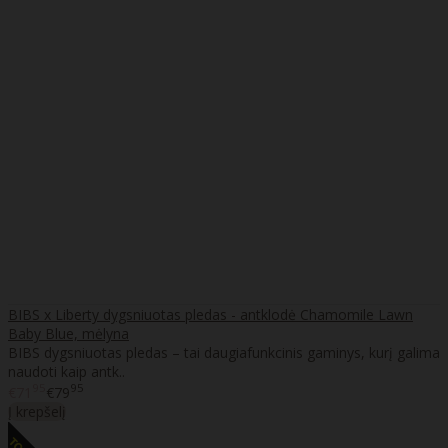
BIBS x Liberty dygsniuotas pledas - antklodė Chamomile Lawn
Baby Blue, mėlyna
BIBS dygsniuotas pledas – tai daugiafunkcinis gaminys, kurį galima
naudoti kaip antk..
95
95
€71
€79
Į krepšelį