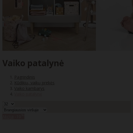
Vaiko patalynė
Pagrindinis
Kūdikių, vaikų prekės
Vaiko kambarys
Vaiko patalynė
%
Akcija
-10