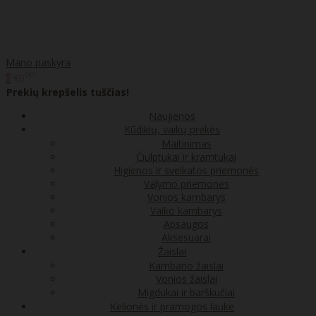
Mano paskyra
00
€0
0
Prekių krepšelis tuščias!
Naujienos
Kūdikių, vaikų prekės
Maitinimas
Čiulptukai ir kramtukai
Higienos ir sveikatos priemonės
Valymo priemonės
Vonios kambarys
Vaiko kambarys
Apsaugos
Aksesuarai
Žaislai
Kambario žaislai
Vonios žaislai
Migdukai ir barškučiai
Kelionės ir pramogos lauke