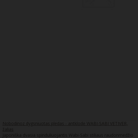
Nobodinoz dygsniuotas pledas - antklodė WABI-SABI VETIVER,
žalias
Japoniška dvasia spinduliuojantis Wabi-Sabi stiliaus raudonmedžio