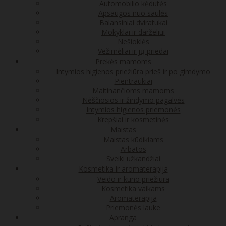
Automobilio kėdutės
Apsaugos nuo saulės
Balansiniai dviratukai
Mokyklai ir darželiui
Nešioklės
Vežimėliai ir jų priedai
Prekės mamoms
Intymios higienos priežiūra prieš ir po gimdymo
Pientraukiai
Maitinančioms mamoms
Nėščiosios ir žindymo pagalvės
Intymios higienos priemonės
Krepšiai ir kosmetinės
Maistas
Maistas kūdikiams
Arbatos
Sveiki užkandžiai
Kosmetika ir aromaterapija
Veido ir kūno priežiūra
Kosmetika vaikams
Aromaterapija
Priemonės lauke
Apranga