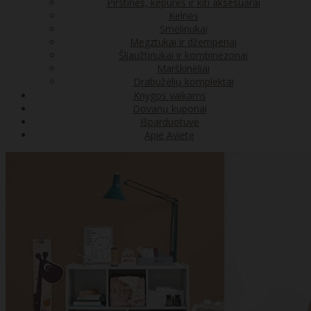
Pirštinės, kepurės ir kiti aksesuarai
Kelnės
Smėlinukai
Megztukai ir džemperiai
Šliaužtinukai ir kombinezonai
Marškinėliai
Drabužėlių komplektai
Knygos vaikams
Dovanų kuponai
Išparduotuvė
Apie Avietę