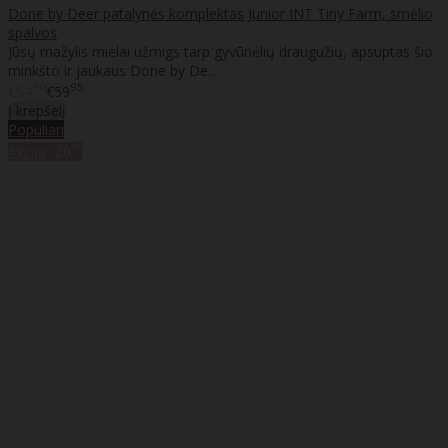
Done by Deer patalynės komplektas Junior INT Tiny Farm, smėlio
spalvos
Jūsų mažylis mielai užmigs tarp gyvūnėlių draugužių, apsuptas šio
minkšto ir jaukaus Done by De..
90
95
€54
€59
Į krepšelį
Populiari
%
Akcija
-20