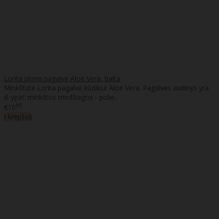
Lorita plona pagalvė Aloe Vera, balta
Minkštutė Lorita pagalvė kūdikiui Aloe Vera. Pagalvės audinys yra
iš ypač minkštos medžiagos - polie..
95
€10
Į krepšelį