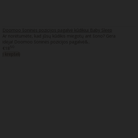
Doomoo šoninės pozicijos pagalvė kūdikiui Baby Sleep
Ar norėtumėte, kad jūsų kūdikis miegotų ant šono? Gera
idėja! Doomoo šoninės pozicijos pagalvė&..
50
€18
Į krepšelį