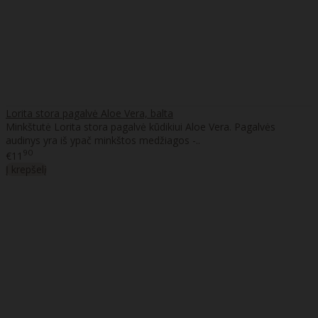
Lorita stora pagalvė Aloe Vera, balta
Minkštutė Lorita stora pagalvė kūdikiui Aloe Vera. Pagalvės
audinys yra iš ypač minkštos medžiagos -..
90
€11
Į krepšelį