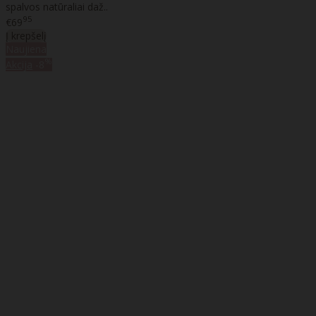
spalvos natūraliai daž..
95
€69
Į krepšelį
Naujiena
%
Akcija
-8