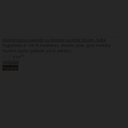
Mushie lopšio paklodė su elastine juostele Bloom, balta
Pagaminta iš 100 % medvilnės, Mushie jauki, ypač minkšta
muslino lopšio paklodė yra iš anksto i..
90
70
€12
€19
Į krepšelį
Populiari