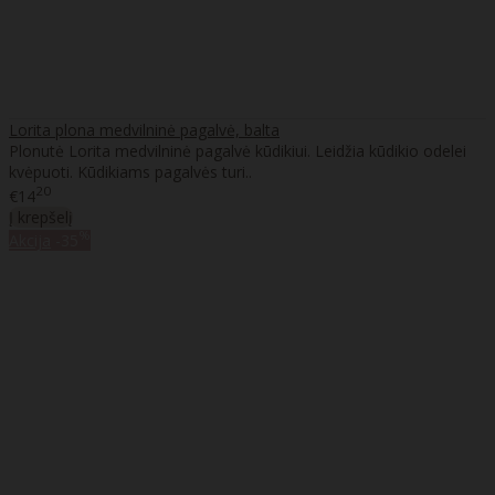
Lorita plona medvilninė pagalvė, balta
Plonutė Lorita medvilninė pagalvė kūdikiui. Leidžia kūdikio odelei
kvėpuoti. Kūdikiams pagalvės turi..
20
€14
Į krepšelį
%
Akcija
-35