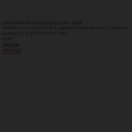
Lorita antklodė ir pagalvė Aloe Vera, balta
Minkštutės Lorita antklodė ir pagalvė kūdikiui Aloe Vera. Pataliukų
audinys yra iš ypač minkštos med..
90
€34
Į krepšelį
%
Akcija
-7