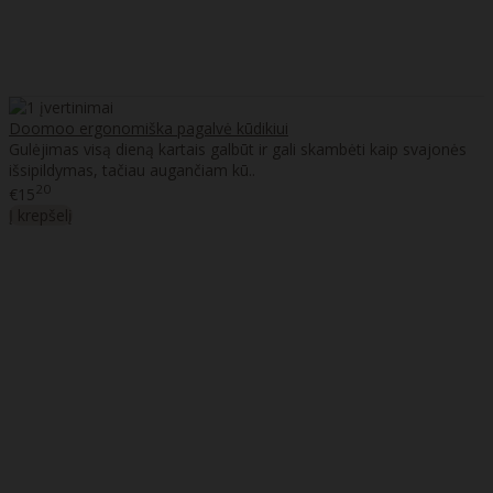
Doomoo ergonomiška pagalvė kūdikiui
Gulėjimas visą dieną kartais galbūt ir gali skambėti kaip svajonės
išsipildymas, tačiau augančiam kū..
20
€15
Į krepšelį