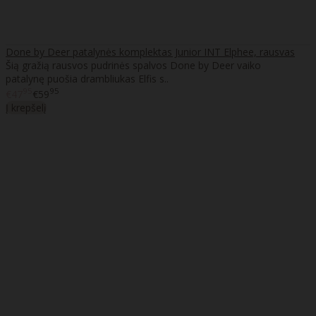
Done by Deer patalynės komplektas Junior INT Elphee, rausvas
Šią gražią rausvos pudrinės spalvos Done by Deer vaiko
patalynę puošia drambliukas Elfis s..
95
95
€47
€59
Į krepšelį