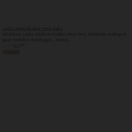
Lorita antklodė Aloe Vera, balta
Minkštutė Lorita antklodė kūdikiui Aloe Vera. Antklodės audinys iš
ypač minkštos medžiagos - poliest..
90
90
€25
€27
Į krepšelį