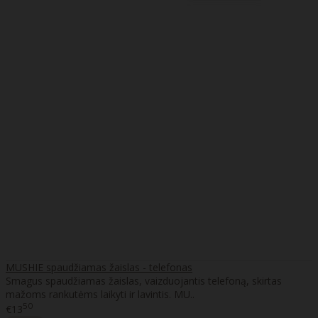
MUSHIE spaudžiamas žaislas - telefonas
Smagus spaudžiamas žaislas, vaizduojantis telefoną, skirtas
mažoms rankutėms laikyti ir lavintis. MU..
50
€13