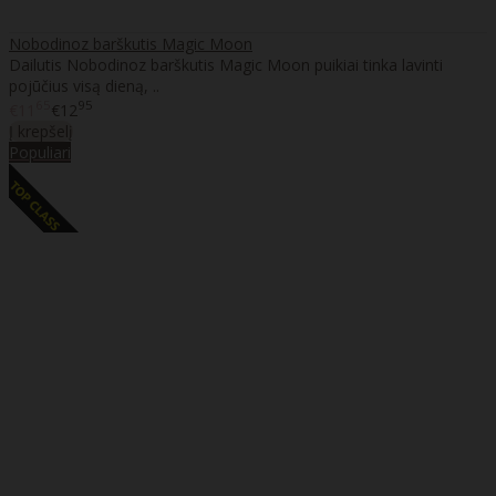
Nobodinoz barškutis Magic Moon
Dailutis Nobodinoz barškutis Magic Moon puikiai tinka lavinti
pojūčius visą dieną, ..
65
95
€11
€12
Į krepšelį
Populiari