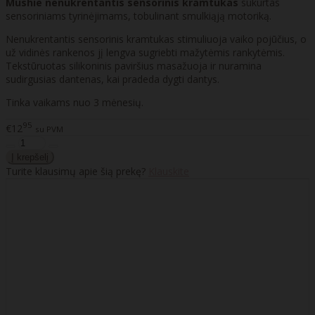
Mushie nenukrentantis sensorinis kramtukas
sukurtas
sensoriniams tyrinėjimams, tobulinant smulkiąją motoriką.
Nenukrentantis sensorinis kramtukas stimuliuoja vaiko pojūčius, o
už vidinės rankenos jį lengva sugriebti mažytėmis rankytėmis.
Tekstūruotas silikoninis paviršius masažuoja ir nuramina
sudirgusias dantenas, kai pradeda dygti dantys.
Tinka vaikams nuo 3 mėnesių.
95
€12
su PVM
Turite klausimų apie šią prekę?
Klauskite