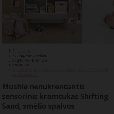
Pagrindinis
Kūdikių, vaikų prekės
Čiulptukai ir kramtukai
Kramtukai
Mushie nenukrentantis sensorinis kramtukas Shifting Sand,
smėlio spalvos
Mushie nenukrentantis
sensorinis kramtukas Shifting
Sand, smėlio spalvos