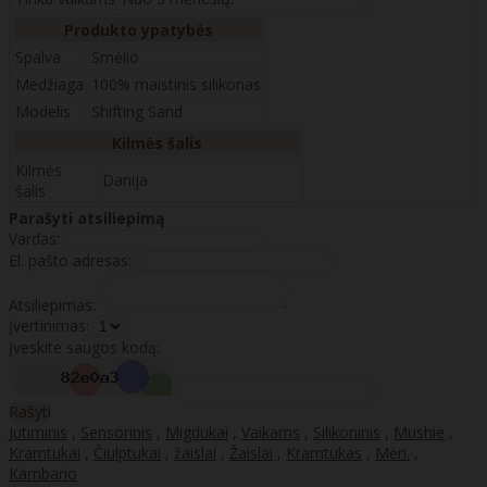
Produkto ypatybės
Spalva
Smėlio
Medžiaga
100% maistinis silikonas
Modelis
Shifting Sand
Kilmės šalis
Kilmės
Danija
šalis
Parašyti atsiliepimą
Vardas:
El. pašto adresas:
Atsiliepimas:
Įvertinimas:
Įveskite saugos kodą:
Rašyti
Jutiminis
,
Sensorinis
,
Migdukai
,
Vaikams
,
Silikoninis
,
Mushie
,
Kramtukai
,
Čiulptukai
,
žaislai
,
Žaislai
,
Kramtukas
,
Mėn.
,
Kambario