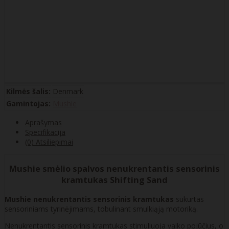
Kilmės šalis:
Denmark
Gamintojas:
Mushie
Aprašymas
Specifikacija
(0) Atsiliepimai
Mushie smėlio spalvos nenukrentantis sensorinis
kramtukas Shifting Sand
Mushie nenukrentantis sensorinis kramtukas
sukurtas
sensoriniams tyrinėjimams, tobulinant smulkiąją motoriką.
Nenukrentantis sensorinis kramtukas stimuliuoja vaiko pojūčius, o