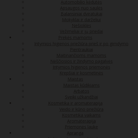
Automobilio kėdutės
Apsaugos nuo saulės
Balansiniai dviratukai
Mokyklai ir darželiui
Nešioklės
Vežimėliai ir jų priedai
Prekės mamoms
Intymios higienos priežiūra prieš ir po gimdymo
Pientraukiai
Maitinančioms mamoms
Nėščiosios ir žindymo pagalvės
Intymios higienos priemonės
Krepšiai ir kosmetinės
Maistas
Maistas kūdikiams
Arbatos
Sveiki užkandžiai
Kosmetika ir aromaterapija
Veido ir kūno priežiūra
Kosmetika vaikams
Aromaterapija
Priemonės lauke
Apranga