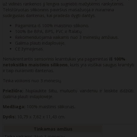
už vidinės rankenos jį lengva sugriebti mažytėmis rankytėmis.
Tekstūruotas silikoninis paviršius masažuoja ir nuramina
sudirgusias dantenas, kai pradeda dygti dantys.
Pagaminta iš 100% maistinio silikono.
100% Be BPA, BPS, PVC ir ftalatų.
Rekomenduojama vaikams nuo 3 mėnesių amžiaus.
Galima plauti indaplovėje.
CE žymėjimas.
Nenukrentantis sensorinis kramtukas yra pagamintas
iš 100%
netoksiško maistinio silikono
, kuris yra visiškai saugus kramtyti
ir taip nuraminti dantenas.
Tinka
vaikams
nuo 3 mėnesių.
Priežiūra:
Nuplaukite šiltu, muiluotu vandeniu ir leiskite išdžiūti.
Galima plauti indaplovėje.
Medžiaga:
100% maistinis silikonas
.
Dydis:
10,79 x 7,62 x 11,43 cm.
Tinkamas amžius
Tinka vaikams
Nuo 3 mėnesių.