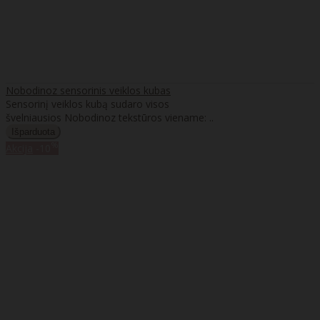
Nobodinoz sensorinis veiklos kubas
Sensorinį veiklos kubą sudaro visos
švelniausios Nobodinoz tekstūros viename: ..
%
Akcija
-10