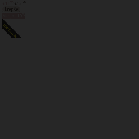
95
50
€11
€13
Į krepšelį
%
Akcija
-10