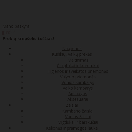
Mano paskyra
00
€0
0
Prekių krepšelis tuščias!
Naujienos
Kūdikių, vaikų prekės
Maitinimas
Čiulptukai ir kramtukai
Higienos ir sveikatos priemonės
Valymo priemonės
Vonios kambarys
Vaiko kambarys
Apsaugos
Aksesuarai
Žaislai
Kambario žaislai
Vonios žaislai
Migdukai ir barškučiai
Kelionės ir pramogos lauke