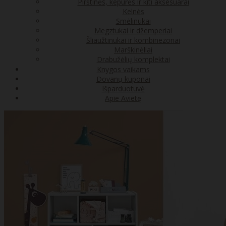
Pirštinės, kepurės ir kiti aksesuarai
Kelnės
Smėlinukai
Megztukai ir džemperiai
Šliaužtinukai ir kombinezonai
Marškinėliai
Drabužėlių komplektai
Knygos vaikams
Dovanų kuponai
Išparduotuvė
Apie Avietę