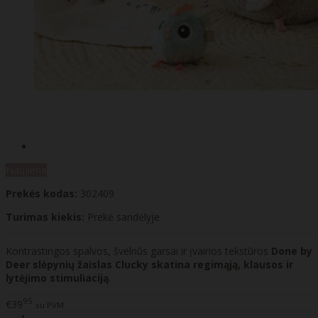
Naujiena
Prekės kodas:
302409
Turimas kiekis:
Prekė sandėlyje
Kontrastingos spalvos, švelnūs garsai ir įvairios tekstūros
Done by
Deer slėpynių žaislas Clucky skatina regimąją, klausos ir
lytėjimo stimuliaciją
.
95
€39
su PVM