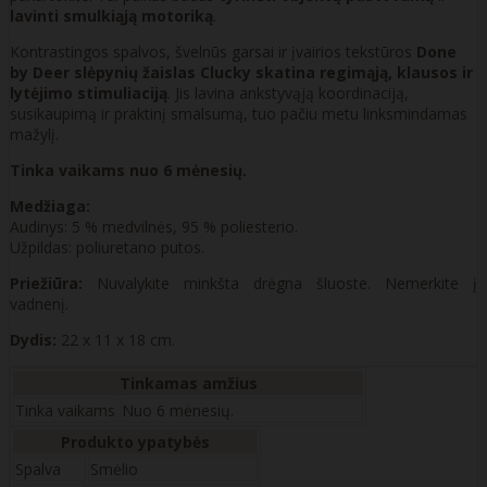
lavinti smulkiąją motoriką
.
Kontrastingos spalvos, švelnūs garsai ir įvairios tekstūros
Done
by Deer slėpynių žaislas Clucky skatina regimąją, klausos ir
lytėjimo stimuliaciją
. Jis lavina ankstyvąją koordinaciją,
susikaupimą ir praktinį smalsumą, tuo pačiu metu linksmindamas
mažylį.
Tinka vaikams nuo 6 mėnesių.
Medžiaga:
Audinys: 5 % medvilnės, 95 % poliesterio.
Užpildas: poliuretano putos.
Priežiūra:
Nuvalykite minkšta drėgna šluoste. Nemerkite į
vadnenį.
Dydis:
22 x 11 x 18 cm.
Tinkamas amžius
Tinka vaikams
Nuo 6 mėnesių.
Produkto ypatybės
Spalva
Smėlio