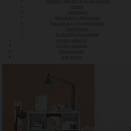
Pirštinės, kepurės ir kiti aksesuarai
Kelnės
Smėlinukai
Megztukai ir džemperiai
Šliaužtinukai ir kombinezonai
Marškinėliai
Drabužėlių komplektai
Knygos vaikams
Dovanų kuponai
Išparduotuvė
Apie Avietę