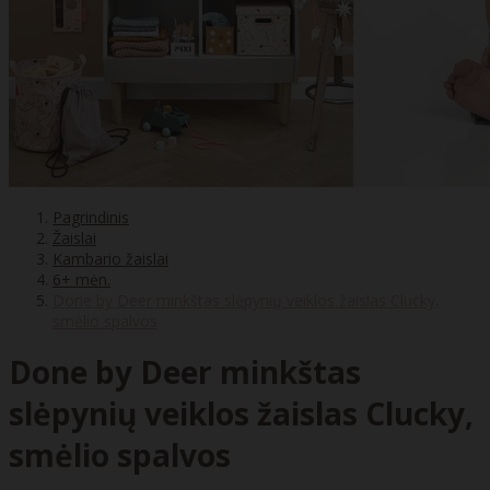
Pagrindinis
Žaislai
Kambario žaislai
6+ mėn.
Done by Deer minkštas slėpynių veiklos žaislas Clucky,
smėlio spalvos
Done by Deer minkštas
slėpynių veiklos žaislas Clucky,
smėlio spalvos