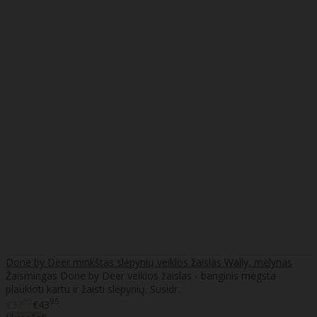
Done by Deer minkštas slėpynių veiklos žaislas Wally, mėlynas
Žaismingas Done by Deer veiklos žaislas - banginis mėgsta
plaukioti kartu ir žaisti slėpynių. Susidr..
35
95
€37
€43