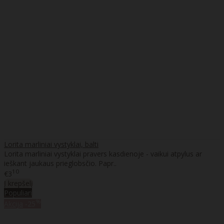
Lorita marliniai vystyklai, balti
Lorita marliniai vystyklai pravers kasdienoje - vaikui atpylus ar
ieškant jaukaus prieglobsčio. Papr..
10
€3
Į krepšelį
Populiari
%
Akcija
-25