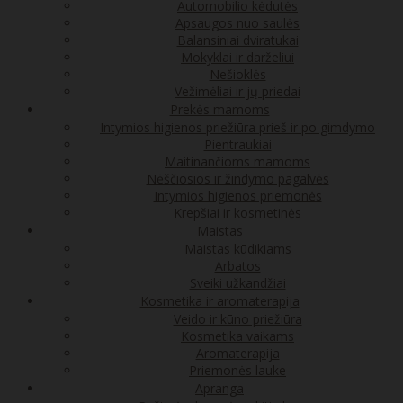
Automobilio kėdutės
Apsaugos nuo saulės
Balansiniai dviratukai
Mokyklai ir darželiui
Nešioklės
Vežimėliai ir jų priedai
Prekės mamoms
Intymios higienos priežiūra prieš ir po gimdymo
Pientraukiai
Maitinančioms mamoms
Nėščiosios ir žindymo pagalvės
Intymios higienos priemonės
Krepšiai ir kosmetinės
Maistas
Maistas kūdikiams
Arbatos
Sveiki užkandžiai
Kosmetika ir aromaterapija
Veido ir kūno priežiūra
Kosmetika vaikams
Aromaterapija
Priemonės lauke
Apranga