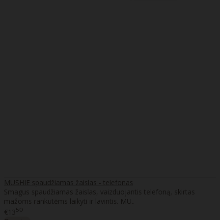
MUSHIE spaudžiamas žaislas - telefonas
Smagus spaudžiamas žaislas, vaizduojantis telefoną, skirtas
mažoms rankutėms laikyti ir lavintis. MU..
50
€13