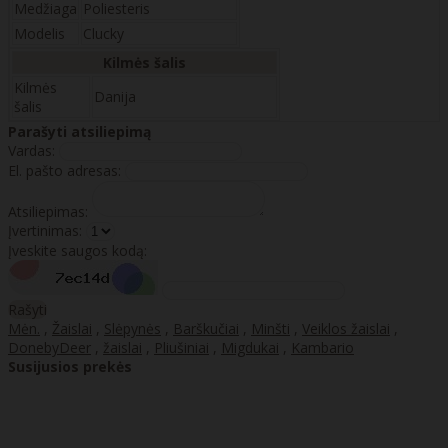
Medžiaga
Poliesteris
Modelis
Clucky
Kilmės šalis
Kilmės
Danija
šalis
Parašyti atsiliepimą
Vardas:
El. pašto adresas:
Atsiliepimas:
Įvertinimas:
Įveskite saugos kodą:
Rašyti
Mėn.
,
Žaislai
,
Slėpynės
,
Barškučiai
,
Minšti
,
Veiklos žaislai
,
DonebyDeer
,
žaislai
,
Pliušiniai
,
Migdukai
,
Kambario
Susijusios prekės