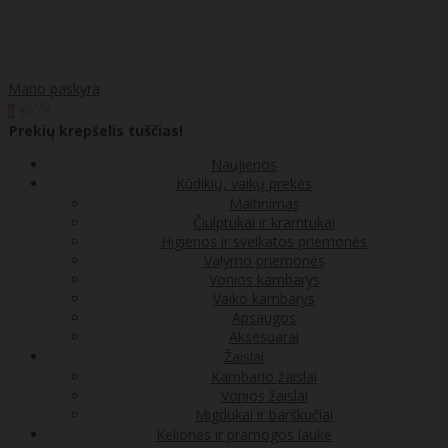
Mano paskyra
00
€0
0
Prekių krepšelis tuščias!
Naujienos
Kūdikių, vaikų prekės
Maitinimas
Čiulptukai ir kramtukai
Higienos ir sveikatos priemonės
Valymo priemonės
Vonios kambarys
Vaiko kambarys
Apsaugos
Aksesuarai
Žaislai
Kambario žaislai
Vonios žaislai
Migdukai ir barškučiai
Kelionės ir pramogos lauke