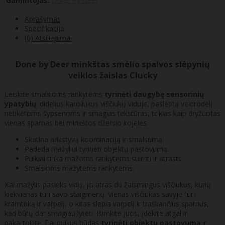
Gamintojas:
Done By Deer
Aprašymas
Specifikacija
(0) Atsiliepimai
Done by Deer minkštas smėlio spalvos slėpynių
veiklos žaislas Clucky
Leiskite smalsioms rankytėms
tyrinėti daugybę sensorinių
ypatybių
: didelius karoliukus viščiukų viduje, paslėptą veidrodėlį
netikėtoms šypsenoms ir smagias tekstūras, tokias kaip dryžuotas
vienas sparnas bei minkštos džersio kojelės.
Skatina ankstyvą koordinaciją ir smalsumą.
Padeda mažyliui tyrinėti objektų pastovumą.
Puikiai tinka mažoms rankytėms suimti ir atrasti.
Smalsioms mažytėms rankytėms.
Kai mažylis pasieks vidų, jis atras du žaismingus viščiukus, kurių
kiekvienas turi savo staigmenų. Vienas viščiukas savyje turi
kramtuką ir varpelį, o kitas slepia varpelį ir traškančius sparnus,
kad būtų dar smagiau lytėti. Išimkite juos, įdėkite atgal ir
pakartokite. Tai puikus būdas
tyrinėti objektų pastovumą
ir