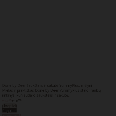
Done by Deer šaukštelis ir šakutė YummyPlus, mėlyni
Mielas ir praktiškas Done by Deer YummyPlus stalo įrankių
rinkinys, kurį sudaro šaukštelis ir šakutė..
20
95
€14
€18
Į krepšelį
Populiari
%