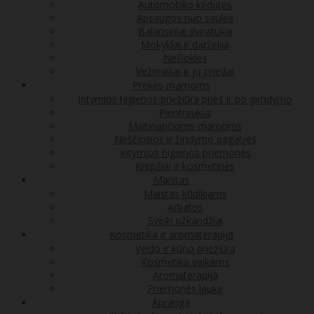
Automobilio kėdutės
Apsaugos nuo saulės
Balansiniai dviratukai
Mokyklai ir darželiui
Nešioklės
Vežimėliai ir jų priedai
Prekės mamoms
Intymios higienos priežiūra prieš ir po gimdymo
Pientraukiai
Maitinančioms mamoms
Nėščiosios ir žindymo pagalvės
Intymios higienos priemonės
Krepšiai ir kosmetinės
Maistas
Maistas kūdikiams
Arbatos
Sveiki užkandžiai
Kosmetika ir aromaterapija
Veido ir kūno priežiūra
Kosmetika vaikams
Aromaterapija
Priemonės lauke
Apranga