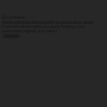
Mushie prilimpanti silikoninė lėkštė su skyriais Blush, rausva
Ši silikoninė Mushie lėkštė yra sukurta Švedijoje, ji turi
prisisiurbiantį pagrindą, kuris tvirtai l..