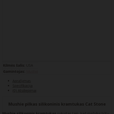
Kilmės šalis:
USA
Gamintojas:
Mushie
Aprašymas
Specifikacija
(0) Atsiliepimai
Mushie pilkas silikoninis kramtukas Cat Stone
Mushie silikoninis kramtukas
sukurtas taip, kad mažyliui būtų