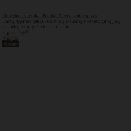
Munchkin kramtukas Fun Ice Chewy, įvairių spalvų
Dantų dygimas gali sukelti stiprų skausmą ir nepatogumą Jūsų
vaikučiui, o tuo pačiu ir visiems kitie..
95
20
Nuo
€4
€5
Daugiau
Populiari