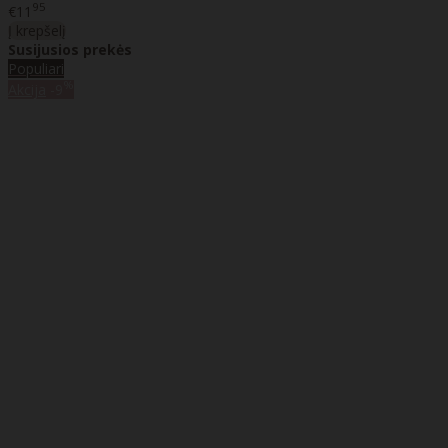
95
€11
Į krepšelį
Susijusios prekės
Populiari
%
Akcija
-9