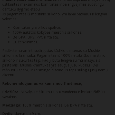
užtikrintas maksimalus komfortas ir palengvėjimas sudėtingu
dantukų dygimo etapu.
Jis pagamintas iš maistinio silikono, yra labai patvarus ir lengvai
valomas.
Kramtukas yra pilkos spalvos.
100% aukštos kokybės maistinis silikonas.
Be BPA, BPS, PVC ir ftalatų.
CE ženklinimas.
Padėkite nuraminti sudirgusias kūdikio dantenas su Mushie
silikoniniu kramtuku. Pagamintas iš 100% netoksiško maistinio
silikono ir sukurtas taip, kad jį būtų lengva suimti mažyčiais
piršteliais, Mushie kramtukas yra saugus jūsų kūdikiui. Dėl
rafinuotų spalvų ir žaismingo dizaino jis taps stilingu jūsų namų
akcentu.
Rekomenduojamas vaikams nuo 3 mėnesių.
Priežiūra:
Nuvalykite šiltu muiluotu vandeniu ir leiskite išdžiūti
savaime.
Medžiaga:
100% maistinis silikonas. Be BPA ir ftalatų.
Dydis:
skersmuo 9 cm.