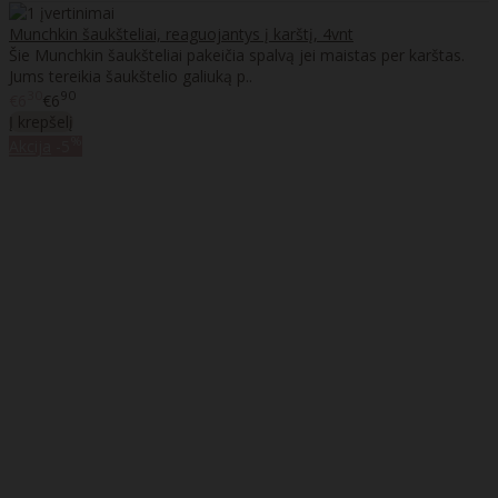
Munchkin šaukšteliai, reaguojantys į karštį, 4vnt
Šie Munchkin šaukšteliai pakeičia spalvą jei maistas per karštas.
Jums tereikia šaukštelio galiuką p..
30
90
€6
€6
Į krepšelį
%
Akcija
-5