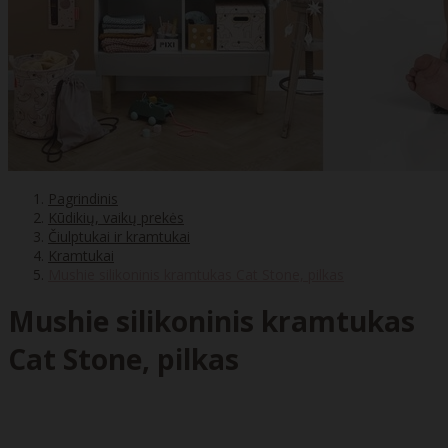
Pagrindinis
Kūdikių, vaikų prekės
Čiulptukai ir kramtukai
Kramtukai
Mushie silikoninis kramtukas Cat Stone, pilkas
Mushie silikoninis kramtukas
Cat Stone, pilkas