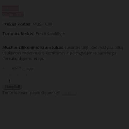
Naujiena
%
Akcija
-35
Prekės kodas:
MUS-1800
Turimas kiekis:
Prekė sandėlyje
Mushie silikoninis kramtukas
sukurtas taip, kad mažyliui būtų
užtikrintas maksimalus komfortas ir palengvėjimas sudėtingu
dantukų dygimo etapu.
20
50
€6
€9
su PVM
30
Sutaupote - €3
Turite klausimų apie šią prekę?
Klauskite