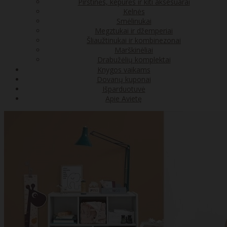
Pirštinės, kepurės ir kiti aksesuarai
Kelnės
Smėlinukai
Megztukai ir džemperiai
Šliaužtinukai ir kombinezonai
Marškinėliai
Drabužėlių komplektai
Knygos vaikams
Dovanų kuponai
Išparduotuvė
Apie Avietę