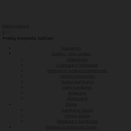
Mano paskyra
00
€0
0
Prekių krepšelis tuščias!
Naujienos
Kūdikių, vaikų prekės
Maitinimas
Čiulptukai ir kramtukai
Higienos ir sveikatos priemonės
Valymo priemonės
Vonios kambarys
Vaiko kambarys
Apsaugos
Aksesuarai
Žaislai
Kambario žaislai
Vonios žaislai
Migdukai ir barškučiai
Kelionės ir pramogos lauke