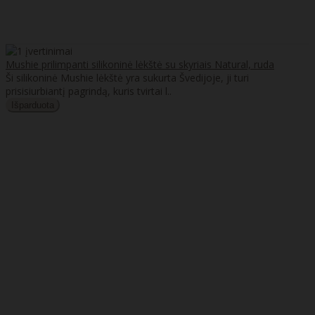
Mushie prilimpanti silikoninė lėkštė su skyriais Natural, ruda
Ši silikoninė Mushie lėkštė yra sukurta Švedijoje, ji turi
prisisiurbiantį pagrindą, kuris tvirtai l..