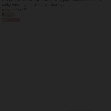
rankytėms sugriebti ir burnytei kramty..
95
95
Nuo
€9
€12
Daugiau
%
Akcija
-23