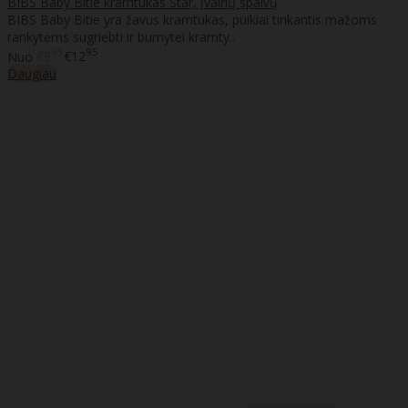
BIBS Baby Bitie kramtukas Star, įvairių spalvų
BIBS Baby Bitie yra žavus kramtukas, puikiai tinkantis mažoms
rankytėms sugriebti ir burnytei kramty..
95
95
Nuo
€9
€12
Daugiau