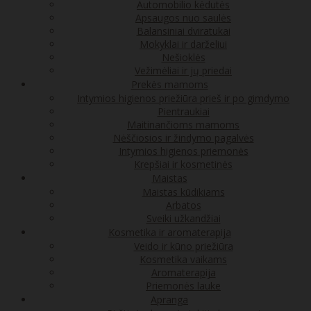
Automobilio kėdutės
Apsaugos nuo saulės
Balansiniai dviratukai
Mokyklai ir darželiui
Nešioklės
Vežimėliai ir jų priedai
Prekės mamoms
Intymios higienos priežiūra prieš ir po gimdymo
Pientraukiai
Maitinančioms mamoms
Nėščiosios ir žindymo pagalvės
Intymios higienos priemonės
Krepšiai ir kosmetinės
Maistas
Maistas kūdikiams
Arbatos
Sveiki užkandžiai
Kosmetika ir aromaterapija
Veido ir kūno priežiūra
Kosmetika vaikams
Aromaterapija
Priemonės lauke
Apranga