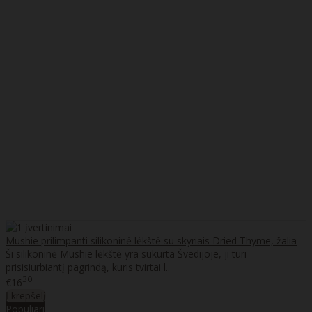
Mushie prilimpanti silikoninė lėkštė su skyriais Dried Thyme, žalia
Ši silikoninė Mushie lėkštė yra sukurta Švedijoje, ji turi
prisisiurbiantį pagrindą, kuris tvirtai l..
30
€16
Į krepšelį
Populiari