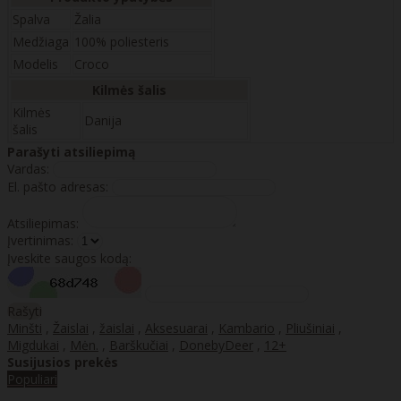
Spalva
Žalia
Medžiaga
100% poliesteris
Modelis
Croco
Kilmės šalis
Kilmės
Danija
šalis
Parašyti atsiliepimą
Vardas:
El. pašto adresas:
Atsiliepimas:
Įvertinimas:
Įveskite saugos kodą:
Rašyti
Minšti
,
Žaislai
,
žaislai
,
Aksesuarai
,
Kambario
,
Pliušiniai
,
Migdukai
,
Mėn.
,
Barškučiai
,
DonebyDeer
,
12+
Susijusios prekės
Populiari