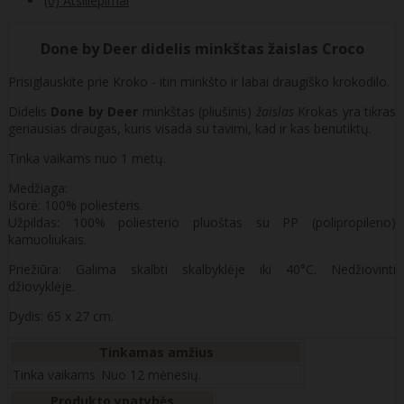
(0) Atsiliepimai
Done by Deer didelis minkštas žaislas Croco
Prisiglauskite prie Kroko - itin minkšto ir labai draugiško krokodilo.
Didelis
Done by Deer
minkštas (pliušinis)
žaislas
Krokas yra tikras
geriausias draugas, kuris visada su tavimi, kad ir kas benutiktų.
Tinka vaikams nuo 1 metų.
Medžiaga:
Išorė: 100% poliesteris.
Užpildas: 100% poliesterio pluoštas su PP (polipropileno)
kamuoliukais.
Priežiūra: Galima skalbti skalbyklėje iki 40°C. Nedžiovinti
džiovyklėje.
Dydis: 65 x 27 cm.
Tinkamas amžius
Tinka vaikams
Nuo 12 mėnesių.
Produkto ypatybės