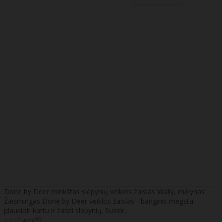
Done by Deer minkštas slėpynių veiklos žaislas Wally, mėlynas
Žaismingas Done by Deer veiklos žaislas - banginis mėgsta
plaukioti kartu ir žaisti slėpynių. Susidr..
35
95
€37
€43