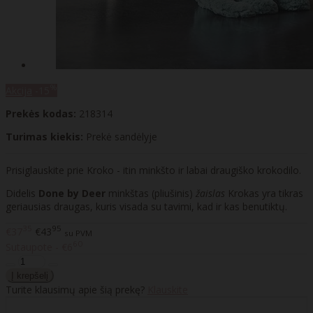
%
Akcija
-15
Prekės kodas:
218314
Turimas kiekis:
Prekė sandėlyje
Prisiglauskite prie Kroko - itin minkšto ir labai draugiško krokodilo.
Didelis
Done by Deer
minkštas (pliušinis)
žaislas
Krokas yra tikras
geriausias draugas, kuris visada su tavimi, kad ir kas benutiktų.
35
95
€37
€43
su PVM
60
Sutaupote - €6
Turite klausimų apie šią prekę?
Klauskite