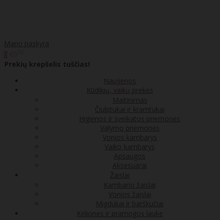
Mano paskyra
00
€0
0
Prekių krepšelis tuščias!
Naujienos
Kūdikių, vaikų prekės
Maitinimas
Čiulptukai ir kramtukai
Higienos ir sveikatos priemonės
Valymo priemonės
Vonios kambarys
Vaiko kambarys
Apsaugos
Aksesuarai
Žaislai
Kambario žaislai
Vonios žaislai
Migdukai ir barškučiai
Kelionės ir pramogos lauke