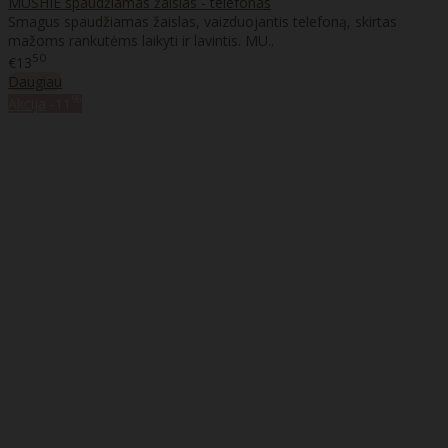
MUSHIE spaudžiamas žaislas - telefonas
Smagus spaudžiamas žaislas, vaizduojantis telefoną, skirtas
mažoms rankutėms laikyti ir lavintis. MU..
50
€13
Daugiau
%
Akcija
-11