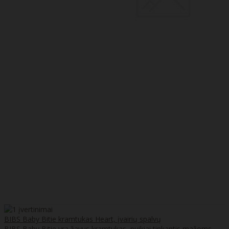
BIBS Baby Bitie kramtukas Heart, įvairių spalvų
BIBS Baby Bitie yra žavus kramtukas, puikiai tinkantis mažoms