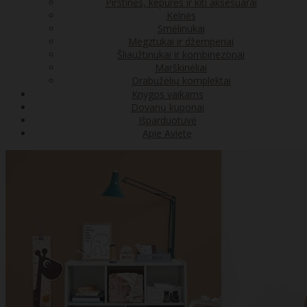
Pirštinės, kepurės ir kiti aksesuarai
Kelnės
Smėlinukai
Megztukai ir džemperiai
Šliaužtinukai ir kombinezonai
Marškinėliai
Drabužėlių komplektai
Knygos vaikams
Dovanų kuponai
Išparduotuvė
Apie Avietę