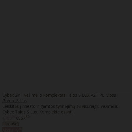
Cybex 2in1 vežimėlio komplektas Talos S LUX V2 TPE Moss
Green, žalias
Leiskitės į miesto ir gamtos tyrinėjimą su visureigiu vežimėliu
Cybex Talos S Lux. Komplekte esanti ..
90
80
€799
€867
Į krepšelį
%
Akcija
-8