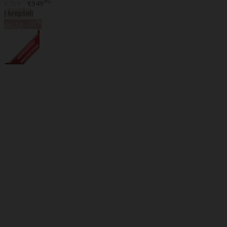
20
90
€759
€949
Į krepšelį
%
Akcija
-20