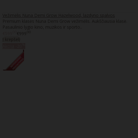
Vežimėlis Nuna Demi Grow Hazelwood, lazdyno spalvos
Premium klasės Nuna Demi Grow vežimėlis. Aukščiausia klasė.
Pasaulinio lygio kino, muzikos ir sporto..
00
00
€599
€999
Į krepšelį
%
Akcija
-20