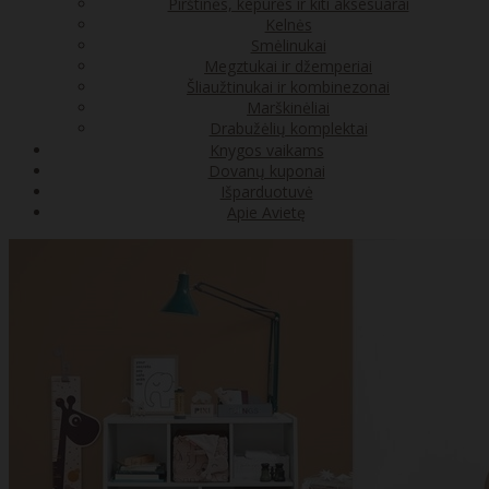
Pirštinės, kepurės ir kiti aksesuarai
Kelnės
Smėlinukai
Megztukai ir džemperiai
Šliaužtinukai ir kombinezonai
Marškinėliai
Drabužėlių komplektai
Knygos vaikams
Dovanų kuponai
Išparduotuvė
Apie Avietę