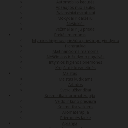
Automobilio kėdutės
Apsaugos nuo saulės
Balansiniai dviratukai
Mokyklai ir darželiui
Nešioklės
Vežimėliai ir jų priedai
Prekės mamoms
Intymios higienos priežiūra prieš ir po gimdymo
Pientraukiai
Maitinančioms mamoms
Nėščiosios ir žindymo pagalvės
Intymios higienos priemonės
Krepšiai ir kosmetinės
Maistas
Maistas kūdikiams
Arbatos
Sveiki užkandžiai
Kosmetika ir aromaterapija
Veido ir kūno priežiūra
Kosmetika vaikams
Aromaterapija
Priemonės lauke
Apranga