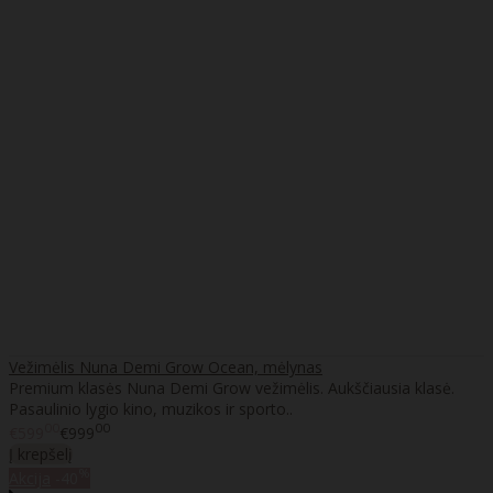
Vežimėlis Nuna Demi Grow Ocean, mėlynas
Premium klasės Nuna Demi Grow vežimėlis. Aukščiausia klasė.
Pasaulinio lygio kino, muzikos ir sporto..
00
00
€599
€999
Į krepšelį
%
Akcija
-40