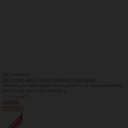
ABC Design Salsa 5 Air 2in1 vežimėlis Coal, juodas
Nesvarbu, ar vaikštinėjate miesto gatvėmis, ar važiuojate bekele,
ABC Design Salsa 5 Air vežimėlis y..
20
90
€759
€949
Į krepšelį
%
Akcija
-20