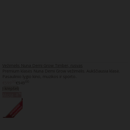
Vežimėlis Nuna Demi Grow Timber, rusvas
Premium klasės Nuna Demi Grow vežimėlis. Aukščiausia klasė.
Pasaulinio lygio kino, muzikos ir sporto..
00
00
€599
€949
Į krepšelį
%
Akcija
-8