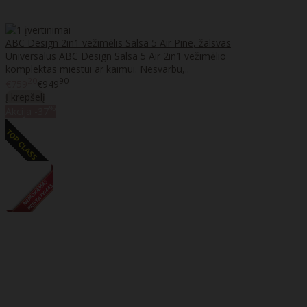
ABC Design 2in1 vežimėlis Salsa 5 Air Pine, žalsvas
Universalus ABC Design Salsa 5 Air 2in1 vežimėlio
komplektas miestui ar kaimui. Nesvarbu,..
20
90
€759
€949
Į krepšelį
%
Akcija
-37