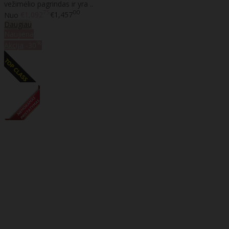
vežimėlio pagrindas ir yra ..
75
00
Nuo
€1,092
€1,457
Daugiau
Naujiena
%
Akcija
-30