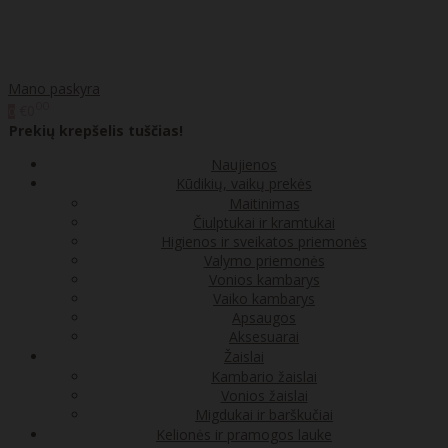
Mano paskyra
00
€0
0
Prekių krepšelis tuščias!
Naujienos
Kūdikių, vaikų prekės
Maitinimas
Čiulptukai ir kramtukai
Higienos ir sveikatos priemonės
Valymo priemonės
Vonios kambarys
Vaiko kambarys
Apsaugos
Aksesuarai
Žaislai
Kambario žaislai
Vonios žaislai
Migdukai ir barškučiai
Kelionės ir pramogos lauke