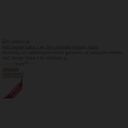
ABC Design Salsa 5 Air 2in1 vežimėlis Nature, rudas
Nesvarbu, ar vaikštinėjate miesto gatvėmis, ar važiuojate bekele,
ABC Design Salsa 5 Air vežimėlis y..
20
90
€759
€949
Į krepšelį
%
Akcija
-20