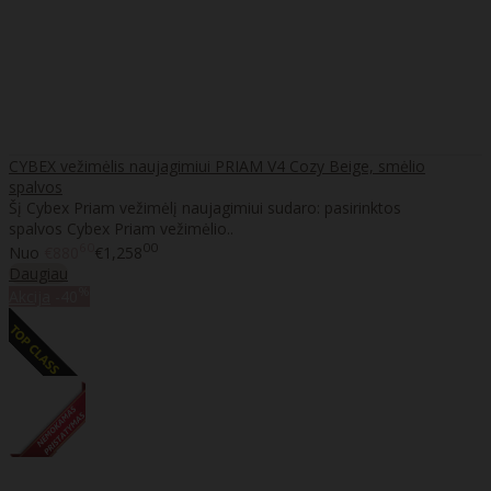
CYBEX vežimėlis naujagimiui PRIAM V4 Cozy Beige, smėlio
spalvos
Šį Cybex Priam vežimėlį naujagimiui sudaro: pasirinktos
spalvos Cybex Priam vežimėlio..
60
00
Nuo
€880
€1,258
Daugiau
%
Akcija
-40