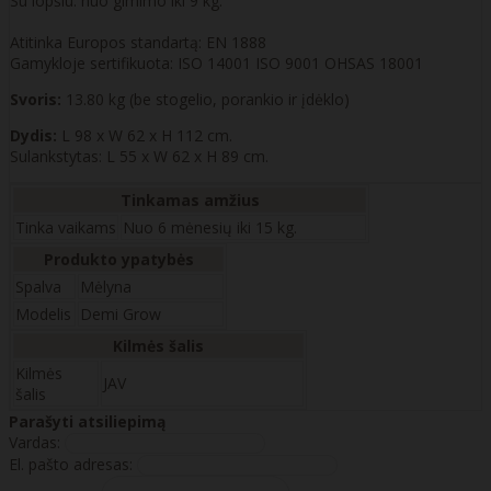
Su lopšiu: nuo gimimo iki 9 kg.
Atitinka Europos standartą: EN 1888
Gamykloje sertifikuota: ISO 14001 ISO 9001 OHSAS 18001
Svoris:
13.80 kg (be stogelio, porankio ir įdėklo)
Dydis:
L 98 x W 62 x H 112 cm.
Sulankstytas: L 55 x W 62 x H 89 cm.
Tinkamas amžius
Tinka vaikams
Nuo 6 mėnesių iki 15 kg.
Produkto ypatybės
Spalva
Mėlyna
Modelis
Demi Grow
Kilmės šalis
Kilmės
JAV
šalis
Parašyti atsiliepimą
Vardas:
El. pašto adresas: