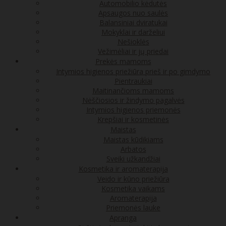
Automobilio kėdutės
Apsaugos nuo saulės
Balansiniai dviratukai
Mokyklai ir darželiui
Nešioklės
Vežimėliai ir jų priedai
Prekės mamoms
Intymios higienos priežiūra prieš ir po gimdymo
Pientraukiai
Maitinančioms mamoms
Nėščiosios ir žindymo pagalvės
Intymios higienos priemonės
Krepšiai ir kosmetinės
Maistas
Maistas kūdikiams
Arbatos
Sveiki užkandžiai
Kosmetika ir aromaterapija
Veido ir kūno priežiūra
Kosmetika vaikams
Aromaterapija
Priemonės lauke
Apranga