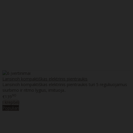
Lansinoh kompaktiškas elektrinis pientraukis
Lansinoh kompaktiškas elektrinis pientraukis turi 5 reguliuojamus
siurbimo ir ritmo lygius, imituoja..
90
€139
Į krepšelį
Populiari