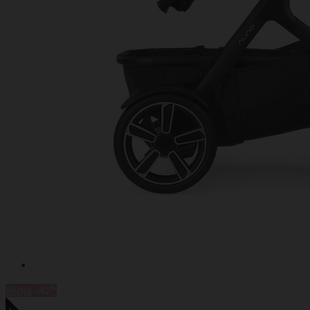
%
Akcija
-40