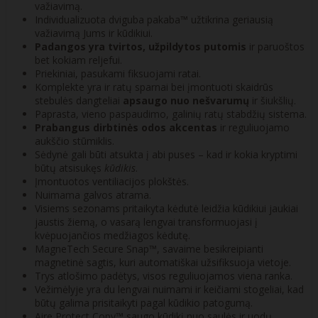
važiavimą.
Individualizuota dviguba pakaba™ užtikrina geriausią
važiavimą Jums ir kūdikiui.
Padangos yra tvirtos, užpildytos putomis
ir paruoštos
bet kokiam reljefui.
Priekiniai, pasukami fiksuojami ratai.
Komplekte yra ir ratų sparnai bei įmontuoti skaidrūs
stebulės dangteliai
apsaugo nuo nešvarumų
ir šiukšlių.
Paprasta, vieno paspaudimo, galinių ratų stabdžių sistema.
Prabangus dirbtinės odos akcentas
ir reguliuojamo
aukščio stūmiklis.
Sėdynė gali būti atsukta į abi puses – kad ir kokia kryptimi
būtų atsisukęs
kūdikis
.
Įmontuotos ventiliacijos plokštės.
Nuimama galvos atrama.
Visiems sezonams pritaikyta kėdutė leidžia kūdikiui jaukiai
jaustis žiemą, o vasarą lengvai transformuojasi į
kvėpuojančios medžiagos kėdutę.
MagneTech Secure Snap™, savaime besikreipianti
magnetinė sagtis, kuri automatiškai užsifiksuoja vietoje.
Trys atlošimo padėtys, visos reguliuojamos viena ranka.
Vežimėlyje yra du lengvai nuimami ir keičiami stogeliai, kad
būtų galima prisitaikyti pagal kūdikio patogumą.
Aire Protect Copy™ saugo kūdikį nuo saulės ir uodų,