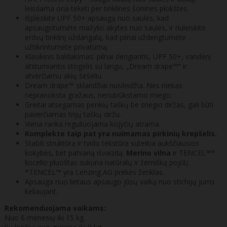
leisdama orui tekėti per tinklines šonines plokštes.
Išplėskite UPF 50+ apsaugą nuo saulės, kad
apsaugotumėte mažylio akytes nuo saulės, ir nuleiskite
erdvų tinklinį uždangalą, kad pilnai uždengtumėte
užtikrintumėte privatumą.
Klasikinis baldakimas: pilnai dengiantis, UPF 50+, vandenį
atstumiantis stogelis su langu, „Dream drape™“ ir
atverčiamu akių šešėliu.
Dream drape™ sklandžiai nusileidžia. Nes niekas
nepranoksta gražaus, nenutrūkstamo miego.
Greitai atsegamas penkių taškų be sriegio diržas, gali būti
paverčiamas trijų taškų diržu.
Viena ranka reguliuojama kojyčių atrama.
Komplekte taip pat yra nuimamas pirkinių krepšelis.
Stabili struktūra ir tvido tekstūra suteikia aukščiausios
kokybės, bet patvarią išvaizdą.
Merino vilna
ir TENCEL™*
liocelio pluoštas sukuria natūralų ir žemišką pojūtį.
*TENCEL™ yra Lenzing AG prekės ženklas.
Apsauga nuo lietaus apsaugo jūsų vaiką nuo stichijų jums
keliaujant.
Rekomenduojama vaikams:
Nuo 6 mėnesių iki 15 kg.