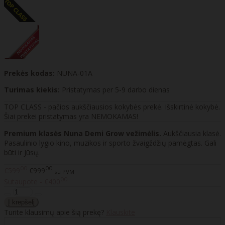
Prekės kodas:
NUNA-01A
Turimas kiekis:
Pristatymas per 5-9 darbo dienas
TOP CLASS - pačios aukščiausios kokybės prekė. Išskirtinė kokybė.
Šiai prekei pristatymas yra NEMOKAMAS!
Premium klasės Nuna Demi Grow vežimėlis.
Aukščiausia klasė.
Pasaulinio lygio kino, muzikos ir sporto žvaigždžių pamėgtas. Gali
būti ir Jūsų.
00
00
€599
€999
su PVM
00
Sutaupote - €400
Turite klausimų apie šią prekę?
Klauskite