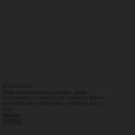
Elodie Details tinklelis nuo vabzdžių, juodas
Elodie tinklelis nuo vabzdžių yra supakuotas dailiame
kompaktiškame mažame laikymo maišelyje, kurį b..
90
€19
Į krepšelį
%
Akcija
-6