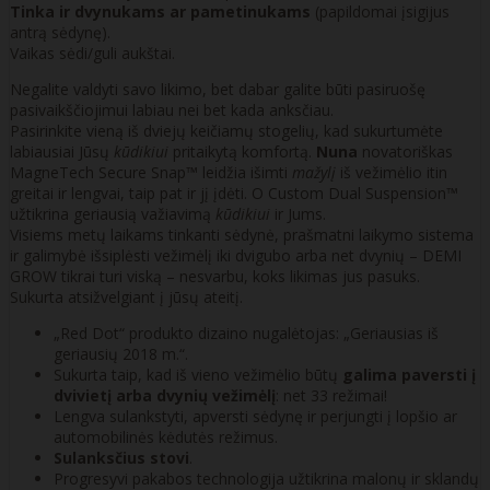
Tinka ir dvynukams ar pametinukams
(papildomai įsigijus
antrą sėdynę).
Vaikas sėdi/guli aukštai.
Negalite valdyti savo likimo, bet dabar galite būti pasiruošę
pasivaikščiojimui labiau nei bet kada anksčiau.
Pasirinkite vieną iš dviejų keičiamų stogelių, kad sukurtumėte
labiausiai Jūsų
kūdikiui
pritaikytą komfortą.
Nuna
novatoriškas
MagneTech Secure Snap™ leidžia išimti
mažylį
iš vežimėlio itin
greitai ir lengvai, taip pat ir jį įdėti. O Custom Dual Suspension™
užtikrina geriausią važiavimą
kūdikiui
ir Jums.
Visiems metų laikams tinkanti sėdynė, prašmatni laikymo sistema
ir galimybė išsiplėsti vežimėlį iki dvigubo arba net dvynių – DEMI
GROW tikrai turi viską – nesvarbu, koks likimas jus pasuks.
Sukurta atsižvelgiant į jūsų ateitį.
„Red Dot“ produkto dizaino nugalėtojas: „Geriausias iš
geriausių 2018 m.“.
Sukurta taip, kad iš vieno vežimėlio būtų
galima paversti į
dvivietį arba dvynių vežimėlį
: net 33 režimai!
Lengva sulankstyti, apversti sėdynę ir perjungti į lopšio ar
automobilinės kėdutės režimus.
Sulanksčius stovi
.
Progresyvi pakabos technologija užtikrina malonų ir sklandų