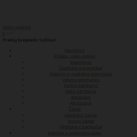
Mano paskyra
00
€0
0
Prekių krepšelis tuščias!
Naujienos
Kūdikių, vaikų prekės
Maitinimas
Čiulptukai ir kramtukai
Higienos ir sveikatos priemonės
Valymo priemonės
Vonios kambarys
Vaiko kambarys
Apsaugos
Aksesuarai
Žaislai
Kambario žaislai
Vonios žaislai
Migdukai ir barškučiai
Kelionės ir pramogos lauke