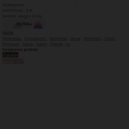
Atsiliepimas:
Įvertinimas:
Įveskite saugos kodą:
Rašyti
Vežimėliai
,
Dvynukams
,
Sportiniai
,
Grow
,
Vežimėlis
,
Demi
,
Premium
,
Nuna
,
Kaina
,
Priedai
,
Jų
Susijusios prekės
Populiari
%
Akcija
-30