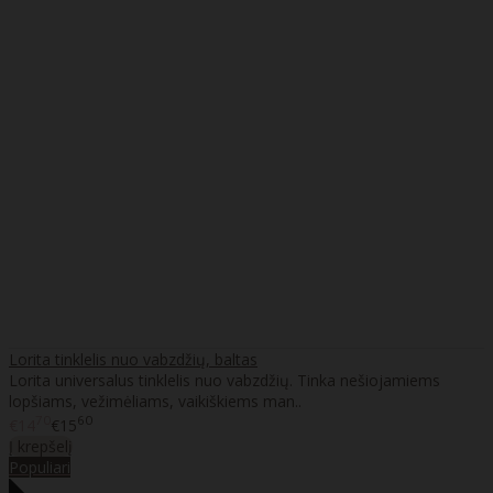
Lorita tinklelis nuo vabzdžių, baltas
Lorita universalus tinklelis nuo vabzdžių. Tinka nešiojamiems
lopšiams, vežimėliams, vaikiškiems man..
70
60
€14
€15
Į krepšelį
Populiari