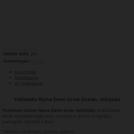
Kilmės šalis:
JAV
Gamintojas:
NUNA
Aprašymas
Specifikacija
(0) Atsiliepimai
Vežimėlis Nuna Demi Grow Ocean, mėlynas
Premium klasės Nuna Demi Grow vežimėlis.
Aukščiausia
klasė. Pasaulinio lygio kino, muzikos ir sporto žvaigždžių
pamėgtas. Gali būti ir Jūsų.
Tamsios vandenynų (Ocean) spalvos.