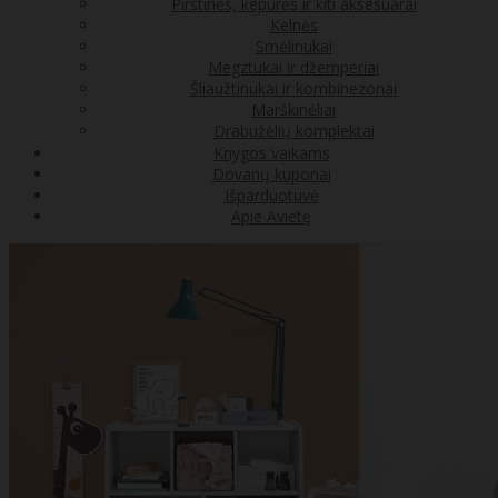
Pirštinės, kepurės ir kiti aksesuarai
Kelnės
Smėlinukai
Megztukai ir džemperiai
Šliaužtinukai ir kombinezonai
Marškinėliai
Drabužėlių komplektai
Knygos vaikams
Dovanų kuponai
Išparduotuvė
Apie Avietę