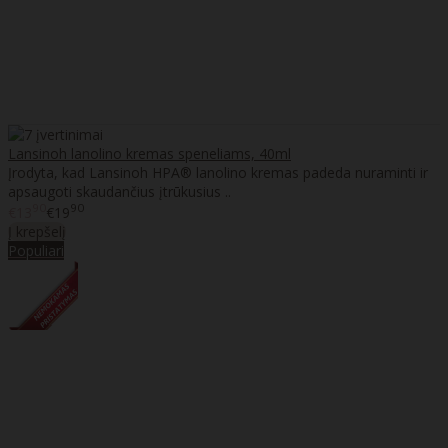
Lansinoh lanolino kremas speneliams, 40ml
Įrodyta, kad Lansinoh HPA® lanolino kremas padeda nuraminti ir
apsaugoti skaudančius įtrūkusius ..
90
90
€13
€19
Į krepšelį
Populiari