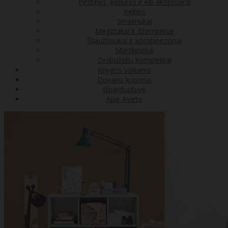
Pirštinės, kepurės ir kiti aksesuarai
Kelnės
Smėlinukai
Megztukai ir džemperiai
Šliaužtinukai ir kombinezonai
Marškinėliai
Drabužėlių komplektai
Knygos vaikams
Dovanų kuponai
Išparduotuvė
Apie Avietę