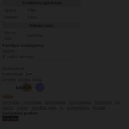
Produkto ypatybės
Spalva
Pilka
Modelis
Talos
Kilmės šalis
Kilmės
Vokietija
šalis
Parašyti atsiliepimą
Vardas:
El. pašto adresas:
Atsiliepimas:
Įvertinimas:
Įveskite saugos kodą:
Rašyti
Vežimėlis
,
Vežimėliai
,
Sportinukai
,
Sportinukas
,
Sportiniai
,
Su
lopšiu
,
Cybex
,
Sportinė dalis
,
Jų
,
Komplektas
,
Priedai
Susijusios prekės
Populiari