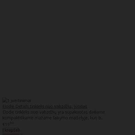
Elodie Details tinklelis nuo vabzdžių, juodas
Elodie tinklelis nuo vabzdžių yra supakuotas dailiame
kompaktiškame mažame laikymo maišelyje, kurį b..
90
€19
Į krepšelį