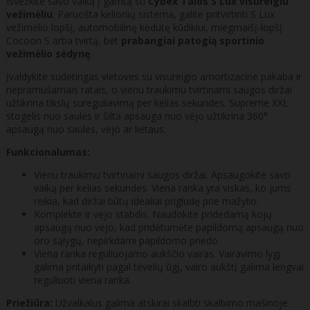
Išvežkite savo vaiką į gamtą su
Cybex Talos S Lux visureigiu
vežimėliu
. Paruošta kelionių sistema, galite pritvirtinti S Lux
vežimėlio lopšį, automobilinę kėdutę kūdikiui, miegmaišį-lopšį
Cocoon S arba tvirtą, bet
prabangiai patogią sportinio
vežimėlio sėdynę
.
Įvaldykite sudėtingas vietoves su visureigio amortizacine pakaba ir
nepramušamais ratais, o vienu traukimu tvirtinami saugos diržai
užtikrina tikslų sureguliavimą per kelias sekundes. Supreme XXL
stogelis nuo saulės ir šilta apsauga nuo vėjo užtikrina 360°
apsaugą nuo saulės, vėjo ar lietaus.
Funkcionalumas:
Vienu traukimu tvirtinami saugos diržai. Apsaugokite savo
vaiką per kelias sekundes. Viena ranka yra viskas, ko jums
reikia, kad diržai būtų idealiai prigludę prie mažylio.
Komplekte ir vėjo stabdis. Naudokite pridedamą kojų
apsaugą nuo vėjo, kad pridėtumėte papildomą apsaugą nuo
oro sąlygų, nepirkdami papildomo priedo.
Viena ranka reguliuojamo aukščio vairas. Vairavimo lygį
galima pritaikyti pagal tėvelių ūgį, vairo aukštį galima lengvai
reguliuoti viena ranka.
Priežiūra:
Užvalkalus galima atskirai skalbti skalbimo mašinoje