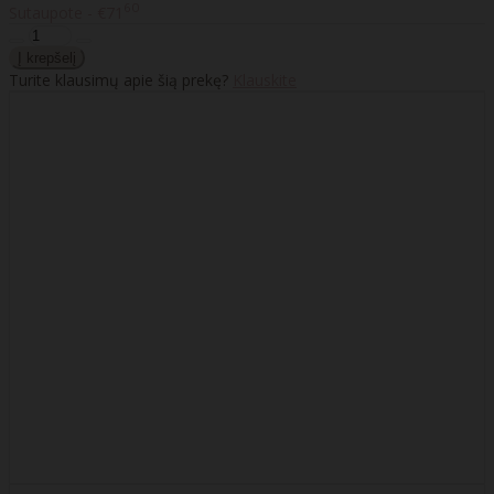
60
Sutaupote - €71
Turite klausimų apie šią prekę?
Klauskite