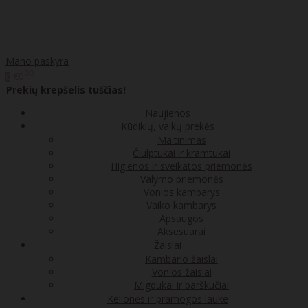
Mano paskyra
00
€0
0
Prekių krepšelis tuščias!
Naujienos
Kūdikių, vaikų prekės
Maitinimas
Čiulptukai ir kramtukai
Higienos ir sveikatos priemonės
Valymo priemonės
Vonios kambarys
Vaiko kambarys
Apsaugos
Aksesuarai
Žaislai
Kambario žaislai
Vonios žaislai
Migdukai ir barškučiai
Kelionės ir pramogos lauke