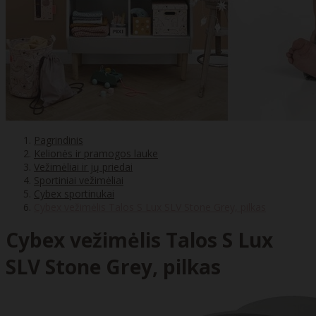
Pagrindinis
Kelionės ir pramogos lauke
Vežimėliai ir jų priedai
Sportiniai vežimėliai
Cybex sportinukai
Cybex vežimėlis Talos S Lux SLV Stone Grey, pilkas
Cybex vežimėlis Talos S Lux
SLV Stone Grey, pilkas