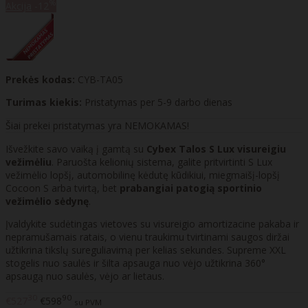
%
Akcija
-12
Prekės kodas:
CYB-TA05
Turimas kiekis:
Pristatymas per 5-9 darbo dienas
Šiai prekei pristatymas yra NEMOKAMAS!
Išvežkite savo vaiką į gamtą su
Cybex Talos S Lux visureigiu
vežimėliu
. Paruošta kelionių sistema, galite pritvirtinti S Lux
vežimėlio lopšį, automobilinę kėdutę kūdikiui, miegmaišį-lopšį
Cocoon S arba tvirtą, bet
prabangiai patogią sportinio
vežimėlio sėdynę
.
Įvaldykite sudėtingas vietoves su visureigio amortizacine pakaba ir
nepramušamais ratais, o vienu traukimu tvirtinami saugos diržai
užtikrina tikslų sureguliavimą per kelias sekundes. Supreme XXL
stogelis nuo saulės ir šilta apsauga nuo vėjo užtikrina 360°
apsaugą nuo saulės, vėjo ar lietaus.
30
90
€527
€598
su PVM