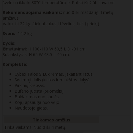
švelniu ciklu iki 30°C temperatūroje. Palikti išdžiūti savaime.
Rekomenduojama vaikams:
nuo 0 iki maždaug 4 metų
amžiaus.
Vaikui iki 22 kg. (tiek atsukus į tėvelius, tiek į priekį)
Svoris:
14,2 kg.
Dydis:
Išmatavimai: H 100-110 W 60,5 L 81-91 cm.
Sulankstytas: H 65 W 48,5 L 40 cm.
Komplekte:
Cybex Talos S Lux rėmas, įskaitant ratus.
Sėdimoji dalis (kietos ir minkštos dalys).
Pirkinių krepšys.
Buferio juosta (buomelis).
Baldakimas nuo saulės.
Kojų apsauga nuo vėjo.
Naudotojo gidas.
Tinkamas amžius
Tinka vaikams
Nuo 0 iki 4 metų.