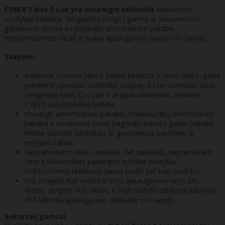
CYBEX Talos S Lux yra visureigis vežimėlis
kiekvienam
nuotykiui bekelėje. Mėgaukite išeiga į gamtą ar senamiesčio
gatvelėmis drąsiai su pažangia amortizacine pakaba,
nepramušamais ratais ir puikia apsauga nuo įvairių oro sąlygų.
Savybės:
Kelioninė sistema (4in1). Būkite lankstūs ir laisvi rinktis: galite
pritvirtinti sportinio vėžimėlio sėdynę, S Lux vežimėlio lopšį,
miegmaišį-lopšį Cocoon S ar apdovanojimus pelniusią
CYBEX automobilinę kėdutę.
Visureigė amortizacinė pakaba. Priekinių ratų amortizacinė
pakaba ir revoliucinė rėmo pagrindu sukurta galinė pakaba
leidžia važiuoti duobėtais ar grumplėtais paviršiais ar
nelygiais takais.
Nepramušami ratai. Lankstūs, bet patvarūs, nepramušami
ratai ir universalios padangos suteikia nuotykių
trokštantiems tėveliams laisvę įveikti bet kokį paviršių.
XXL stogelis nuo saulės ir kojų apsauga nuo vėjo. XXL
dydžio stogelis nuo saulės ir vėjo stabdis užtikrina patikimą
360 laipsnių apsaugą nuo atšiaurių oro sąlygų.
Sukurtas gamtai.