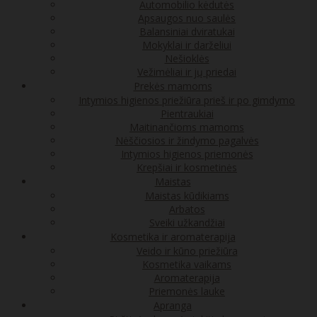
Automobilio kėdutės
Apsaugos nuo saulės
Balansiniai dviratukai
Mokyklai ir darželiui
Nešioklės
Vežimėliai ir jų priedai
Prekės mamoms
Intymios higienos priežiūra prieš ir po gimdymo
Pientraukiai
Maitinančioms mamoms
Nėščiosios ir žindymo pagalvės
Intymios higienos priemonės
Krepšiai ir kosmetinės
Maistas
Maistas kūdikiams
Arbatos
Sveiki užkandžiai
Kosmetika ir aromaterapija
Veido ir kūno priežiūra
Kosmetika vaikams
Aromaterapija
Priemonės lauke
Apranga