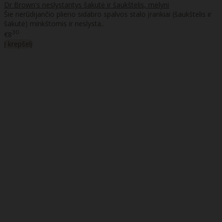
Dr Brown's neslystantys šakutė ir šaukštelis, mėlyni
Šie nerūdijančio plieno sidabro spalvos stalo įrankiai (šaukštelis ir
šakutė) minkštomis ir neslysta..
30
€8
Į krepšelį