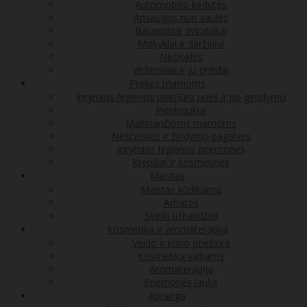
Automobilio kėdutės
Apsaugos nuo saulės
Balansiniai dviratukai
Mokyklai ir darželiui
Nešioklės
Vežimėliai ir jų priedai
Prekės mamoms
Intymios higienos priežiūra prieš ir po gimdymo
Pientraukiai
Maitinančioms mamoms
Nėščiosios ir žindymo pagalvės
Intymios higienos priemonės
Krepšiai ir kosmetinės
Maistas
Maistas kūdikiams
Arbatos
Sveiki užkandžiai
Kosmetika ir aromaterapija
Veido ir kūno priežiūra
Kosmetika vaikams
Aromaterapija
Priemonės lauke
Apranga