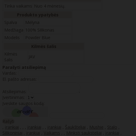
Tinka vaikams
Nuo 4 mėnesių.
Produkto ypatybės
Spalva
Mėlyna
Medžiaga
100% Silikonas
Modelis
Powder Blue
Kilmės šalis
Kilmės
JAV
šalis
Parašyti atsiliepimą
Vardas:
El. pašto adresas:
Atsiliepimas:
Įvertinimas:
Įveskite saugos kodą:
Rašyti
,
įrankiai
,
,
,
įrankiai
,
,
įrankiai
,
Šaukšteliai
,
Mushie
,
Stalo
,
Silikoniniai
,
įrankiai
,
Vaikams
,
,
Minksti sauksteliai
,
įrankiai
,