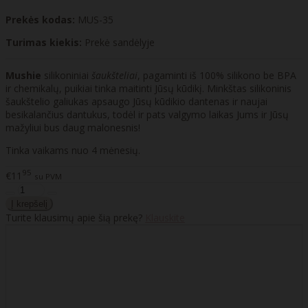
Prekės kodas:
MUS-35
Turimas kiekis:
Prekė sandėlyje
Mushie
silikoniniai
šaukšteliai
, pagaminti iš 100% silikono be BPA
ir chemikalų, puikiai tinka maitinti Jūsų kūdikį. Minkštas silikoninis
šaukštelio galiukas apsaugo Jūsų kūdikio dantenas ir naujai
besikalančius dantukus, todėl ir pats valgymo laikas Jums ir Jūsų
mažyliui bus daug malonesnis!
Tinka vaikams nuo 4 mėnesių.
95
€11
su PVM
Turite klausimų apie šią prekę?
Klauskite