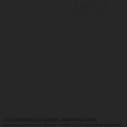
I CAN šaukšteliai Pigeon/Eagle, pilkas/tamsiai pilkas
Unikalaus patentuoto dizaino švediški I CAN šaukšteliai kūdikiams.