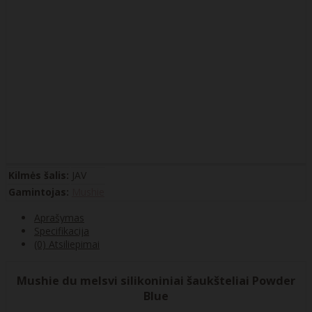
Kilmės šalis:
JAV
Gamintojas:
Mushie
Aprašymas
Specifikacija
(0) Atsiliepimai
Mushie du melsvi silikoniniai šaukšteliai Powder
Blue