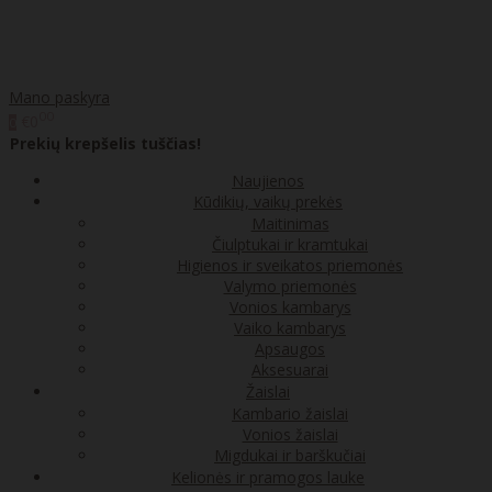
Mano paskyra
00
€0
0
Prekių krepšelis tuščias!
Naujienos
Kūdikių, vaikų prekės
Maitinimas
Čiulptukai ir kramtukai
Higienos ir sveikatos priemonės
Valymo priemonės
Vonios kambarys
Vaiko kambarys
Apsaugos
Aksesuarai
Žaislai
Kambario žaislai
Vonios žaislai
Migdukai ir barškučiai
Kelionės ir pramogos lauke