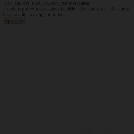
I CAN šaukšteliai Duck/Swan, geltonas/baltas
Unikalaus patentuoto dizaino švediški I CAN šaukšteliai kūdikiams.
Visą pasaulį sužavėję, itin funkc..