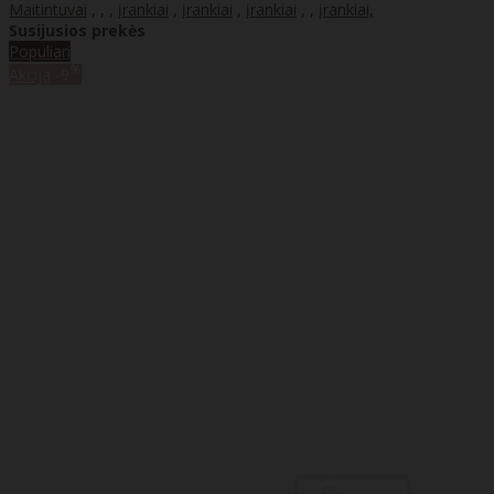
Maitintuvai
,
,
,
įrankiai
,
įrankiai
,
įrankiai
,
,
įrankiai,
Susijusios prekės
Populiari
%
Akcija
-9