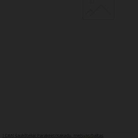
I CAN šaukšteliai Parakeet/Kakadu, melsvas/baltas