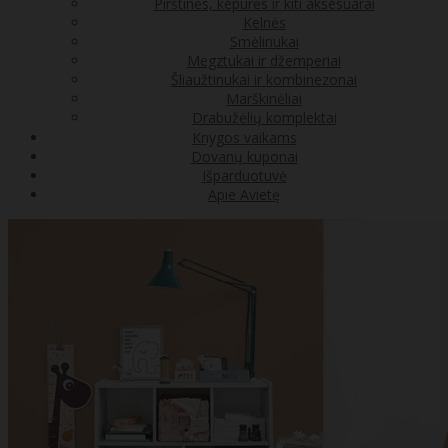
Pirštinės, kepurės ir kiti aksesuarai
Kelnės
Smėlinukai
Megztukai ir džemperiai
Šliaužtinukai ir kombinezonai
Marškinėliai
Drabužėlių komplektai
Knygos vaikams
Dovanų kuponai
Išparduotuvė
Apie Avietę