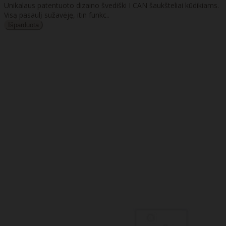
Unikalaus patentuoto dizaino švediški I CAN šaukšteliai kūdikiams.
Visą pasaulį sužavėję, itin funkc..