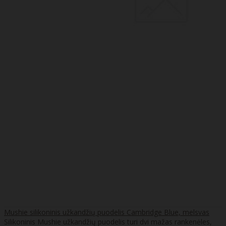
Mushie silikoninis užkandžių puodelis Cambridge Blue, melsvas
Silikoninis Mushie užkandžių puodelis turi dvi mažas rankenėles,