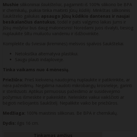
Mushie
silikoniniai
šaukšteliai
, pagaminti iš 100% silikono be BPA
ir chemikalų, puikiai tinka maitinti Jūsų
kūdikį
. Minkštas silikoninis
šaukštelio galiukas
apsaugo Jūsų kūdikio dantenas ir naujai
besikalančius dantukus
, todėl ir pats valgymo laikas Jums ir
Jūsų
mažyliui
bus daug malonesnis! Norėdami juos išvalyti, tiesiog
nuplaukite šiltu muiluotu vandeniu ir išdžiovinkite.
Komplekte du šviesiai (kreminės) melsvos spalvos šaukšteliai.
Netoksiška alternatyva plastikui.
Saugu plauti indaplovėje.
Tinka vaikams nuo 4 mėnesių.
Priežiūra:
Prieš kiekvieną naudojimą nuplaukite ir patikrinkite, ar
nėra pažeidimų. Negalima naudoti mikrobangų krosnelėje, garinti
ir sterilizuoti. Aptikus pirmuosius pažeidimo ar susidėvėjimo
požymius išmeskite ir pakeiskite. Neleiskite vaikui vaikščioti ar
bėgioti nešiojantis šaukštelį. Nepalikite vaiko be priežiūros.
Medžiaga:
100% maistinis silikonas. Be BPA ir chemikalų.
Dydis:
ilgis 16 cm.
Tinkamas amžius