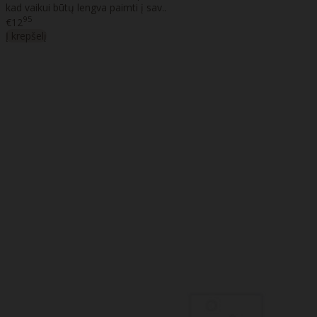
kad vaikui būtų lengva paimti į sav..
95
€12
Į krepšelį