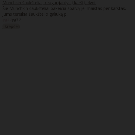
Munchkin šaukšteliai, reaguojantys į karštį, 4vnt
Šie Munchkin šaukšteliai pakeičia spalvą jei maistas per karštas.
Jums tereikia šaukštelio galiuką p..
30
90
€6
€6
Į krepšelį