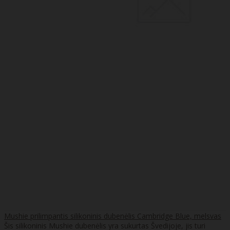
Mushie prilimpantis silikoninis dubenėlis Cambridge Blue, melsvas
Šis silikoninis Mushie dubenėlis yra sukurtas Švedijoje, jis turi