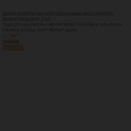
Mushie antpirštis (ant piršto užmaunamas dantų šepetėlis)
Blush/Shifting Sand, 2 vnt
Tegul pirmųjų dantukų valymas vyksta sklandžiai ir suformuoja
tinkamus įpročius visam likusiam gyven..
90
50
€8
€9
Į krepšelį
%
Akcija
-16