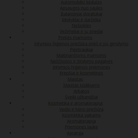
Automobilio kėdutės
Apsaugos nuo saulės
Balansiniai dviratukai
Mokyklai ir darželiui
Nešioklės
Vežimėliai ir jų priedai
Prekės mamoms
Intymios higienos priežiūra prieš ir po gimdymo
Pientraukiai
Maitinančioms mamoms
Nėščiosios ir žindymo pagalvės
Intymios higienos priemonės
Krepšiai ir kosmetinės
Maistas
Maistas kūdikiams
Arbatos
Sveiki užkandžiai
Kosmetika ir aromaterapija
Veido ir kūno priežiūra
Kosmetika vaikams
Aromaterapija
Priemonės lauke
Apranga