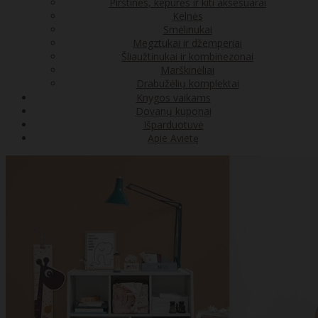
Pirštinės, kepurės ir kiti aksesuarai
Kelnės
Smėlinukai
Megztukai ir džemperiai
Šliaužtinukai ir kombinezonai
Marškinėliai
Drabužėlių komplektai
Knygos vaikams
Dovanų kuponai
Išparduotuvė
Apie Avietę