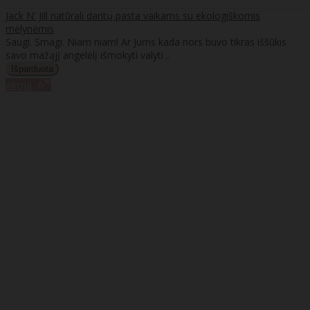
Jack N' Jill natūrali dantų pasta vaikams su ekologiškomis
mėlynėmis
Saugi. Smagi. Niam niam! Ar Jums kada nors buvo tikras iššūkis
savo mažąjį angelėlį išmokyti valyti ..
%
Akcija
-6