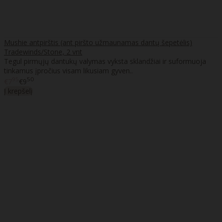
Mushie antpirštis (ant piršto užmaunamas dantų šepetėlis)
Tradewinds/Stone, 2 vnt
Tegul pirmųjų dantukų valymas vyksta sklandžiai ir suformuoja
tinkamus įpročius visam likusiam gyven..
95
50
€7
€9
Į krepšelį