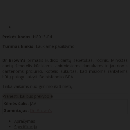
Prekės kodas:
HG013-P4
Turimas kiekis:
Laukiame papildymo
Dr Brown's
pirmasis kūdikio dantų šepetukas, rožinis. Minkštas
dantų šepetėlis kūdikiams - pirmiesiems dantukams ir jautrioms
dantenoms prižiūrėti. Kotelis sukurtas, kad mažoms rankytėms
būtų patogu laikyti. Be bisfenolio BPA.
Tinka vaikams nuo gimimo iki 3 metų.
Pranešti, kai bus prekyboje
Kilmės šalis:
JAV
Gamintojas:
Dr. Brown's
Aprašymas
Specifikacija