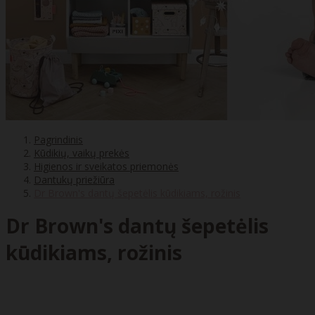
Pagrindinis
Kūdikių, vaikų prekės
Higienos ir sveikatos priemonės
Dantukų priežiūra
Dr Brown's dantų šepetėlis kūdikiams, rožinis
Dr Brown's dantų šepetėlis
kūdikiams, rožinis