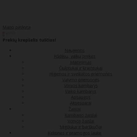
Mano paskyra
00
€0
0
Prekių krepšelis tuščias!
Naujienos
Kūdikių, vaikų prekės
Maitinimas
Čiulptukai ir kramtukai
Higienos ir sveikatos priemonės
Valymo priemonės
Vonios kambarys
Vaiko kambarys
Apsaugos
Aksesuarai
Žaislai
Kambario žaislai
Vonios žaislai
Migdukai ir barškučiai
Kelionės ir pramogos lauke