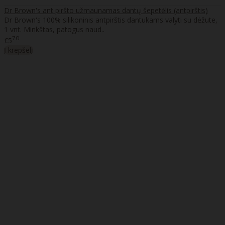
Dr Brown's ant piršto užmaunamas dantų šepetėlis (antpirštis)
Dr Brown's 100% silikoninis antpirštis dantukams valyti su dėžute,
1 vnt. Minkštas, patogus naud..
70
€5
Į krepšelį