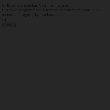
Dr Brown's kramtukas A formos, mėlynas
Dr Brown's ergonominis, A formos kramtukas, mėlynas, nuo 3
mėnesių. Patogus laikyti, lanktus ir ..
15
€8
Į krepšelį