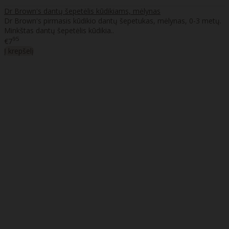
Dr Brown's dantų šepetėlis kūdikiams, mėlynas
Dr Brown's pirmasis kūdikio dantų šepetukas, mėlynas, 0-3 metų.
Minkštas dantų šepetėlis kūdikia..
95
€7
Į krepšelį