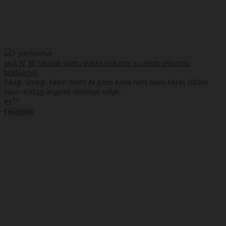
Jack N' Jill natūrali dantų pasta vaikams su ekologiškomis
braškėmis
Saugi. Smagi. Niam niam! Ar Jums kada nors buvo tikras iššūkis
savo mažąjį angelėlį išmokyti valyti ..
90
€5
Į krepšelį