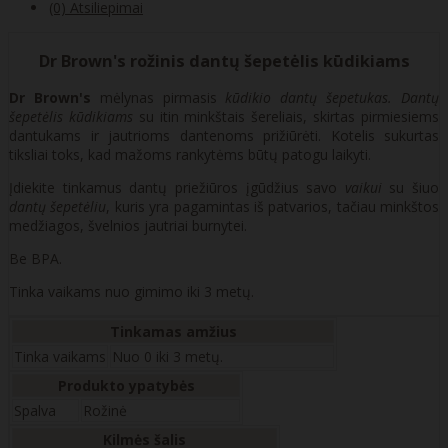
(0) Atsiliepimai
Dr Brown's rožinis dantų šepetėlis kūdikiams
Dr Brown's
mėlynas pirmasis
kūdikio
dantų šepetukas.
Dantų
šepetėlis
kūdikiams
su itin minkštais šereliais, skirtas pirmiesiems
dantukams ir jautrioms dantenoms prižiūrėti. Kotelis sukurtas
tiksliai toks, kad mažoms rankytėms būtų patogu laikyti.
Įdiekite tinkamus dantų priežiūros įgūdžius savo
vaikui
su šiuo
dantų šepetėliu
, kuris yra pagamintas iš patvarios, tačiau minkštos
medžiagos, švelnios jautriai burnytei.
Be BPA.
Tinka vaikams nuo gimimo iki 3 metų.
Tinkamas amžius
Tinka vaikams
Nuo 0 iki 3 metų.
Produkto ypatybės
Spalva
Rožinė
Kilmės šalis