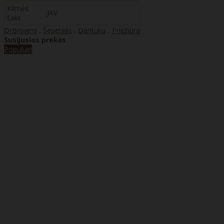
Kilmės
JAV
šalis
DrBrowns
,
Šepetėlis
,
Dantukų
,
Priežiūra
Susijusios prekės
Populiari