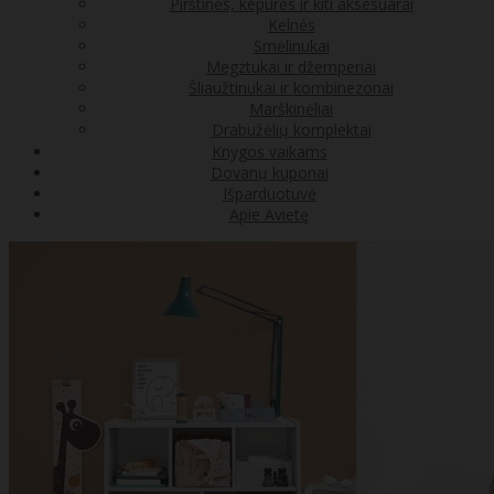
Pirštinės, kepurės ir kiti aksesuarai
Kelnės
Smėlinukai
Megztukai ir džemperiai
Šliaužtinukai ir kombinezonai
Marškinėliai
Drabužėlių komplektai
Knygos vaikams
Dovanų kuponai
Išparduotuvė
Apie Avietę