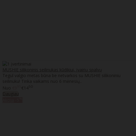
MUSHIE silikoninis seilinukas kūdikiui, įvairių spalvų
Tegul valgio metas būna be netvarkos su MUSHIE silikoniniu
seilinuku! Tinka vaikams nuo 6 mėnesių..
95
50
Nuo
€9
€14
Daugiau
%
Akcija
-5