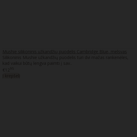
Mushie silikoninis užkandžių puodelis Cambridge Blue, melsvas
Silikoninis Mushie užkandžių puodelis turi dvi mažas rankenėles,
kad vaikui būtų lengva paimti į sav..
95
€12
Į krepšelį