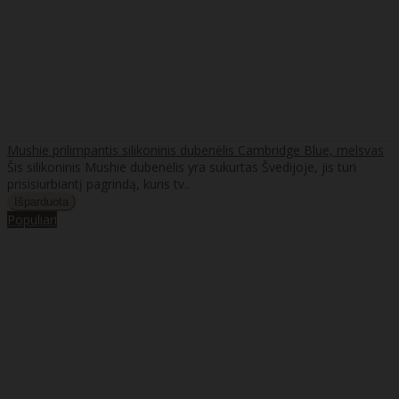
Mushie prilimpantis silikoninis dubenėlis Cambridge Blue, melsvas
Šis silikoninis Mushie dubenėlis yra sukurtas Švedijoje, jis turi
prisisiurbiantį pagrindą, kuris tv..
Populiari