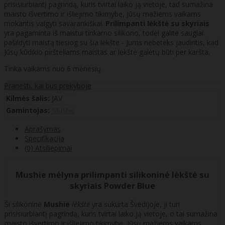
prisisiurbiantį pagrindą, kuris tvirtai laiko ją vietoje, tad sumažina
maisto išvertimo ir išliejimo tikimybę, Jūsų mažiems vaikams
mokantis valgyti savarankiškai.
Prilimpanti lėkštė su skyriais
yra pagaminta iš maistui tinkamo silikono, todėl galite saugiai
pašildyti maistą tiesiog su šia lėkšte - Jums nebeteks jaudintis, kad
Jūsų kūdikio piršteliams maistas ar lėkštė galėtų būti per karšta.
Tinka vaikams nuo 6 mėnesių.
Pranešti, kai bus prekyboje
Kilmės šalis:
JAV
Gamintojas:
Mushie
Aprašymas
Specifikacija
(0) Atsiliepimai
Mushie mėlyna prilimpanti silikoninė lėkštė su
skyriais Powder Blue
Ši silikoninė
Mushie
lėkštė
yra sukurta Švedijoje, ji turi
prisisiurbiantį pagrindą, kuris tvirtai laiko ją vietoje, o tai sumažina
maisto išvertimo ir išliejimo tikimybę, Jūsų mažiems vaikams