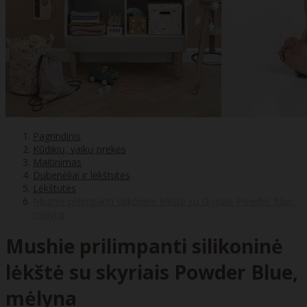
Pagrindinis
Kūdikių, vaikų prekės
Maitinimas
Dubenėliai ir lėkštutės
Lėkštutės
Mushie prilimpanti silikoninė lėkštė su skyriais Powder Blue,
mėlyna
Mushie prilimpanti silikoninė
lėkštė su skyriais Powder Blue,
mėlyna