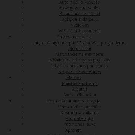
Automobilio kėdutės
Apsaugos nuo saulės
Balansiniai dviratukai
Mokyklai ir darželiui
Nešioklės
Vežimėliai ir jų priedai
Prekės mamoms
Intymios higienos priežiūra prieš ir po gimdymo
Pientraukiai
Maitinančioms mamoms
Nėščiosios ir žindymo pagalvės
Intymios higienos priemonės
Krepšiai ir kosmetinės
Maistas
Maistas kūdikiams
Arbatos
Sveiki užkandžiai
Kosmetika ir aromaterapija
Veido ir kūno priežiūra
Kosmetika vaikams
Aromaterapija
Priemonės lauke
Apranga