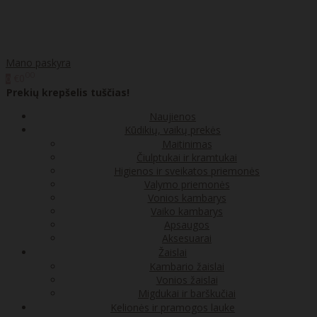
Mano paskyra
00
€0
0
Prekių krepšelis tuščias!
Naujienos
Kūdikių, vaikų prekės
Maitinimas
Čiulptukai ir kramtukai
Higienos ir sveikatos priemonės
Valymo priemonės
Vonios kambarys
Vaiko kambarys
Apsaugos
Aksesuarai
Žaislai
Kambario žaislai
Vonios žaislai
Migdukai ir barškučiai
Kelionės ir pramogos lauke