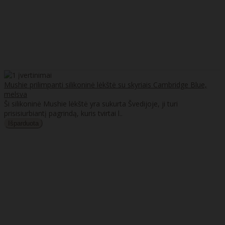
Mushie prilimpanti silikoninė lėkštė su skyriais Cambridge Blue,
melsva
Ši silikoninė Mushie lėkštė yra sukurta Švedijoje, ji turi
prisisiurbiantį pagrindą, kuris tvirtai l..