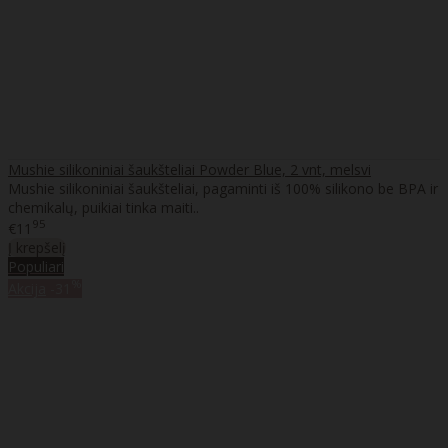
Mushie silikoniniai šaukšteliai Powder Blue, 2 vnt, melsvi
Mushie silikoniniai šaukšteliai, pagaminti iš 100% silikono be BPA ir
chemikalų, puikiai tinka maiti..
95
€11
Į krepšelį
Populiari
%
Akcija
-31