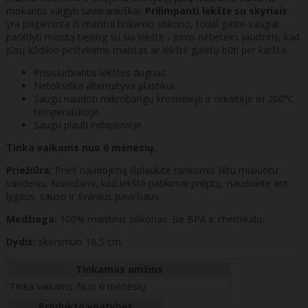
mokantis valgyti savarankiškai.
Prilimpanti lėkštė su skyriais
yra pagaminta iš maistui tinkamo silikono, todėl galite saugiai
pašildyti maistą tiesiog su šia lėkšte - Jums nebeteks jaudintis, kad
Jūsų kūdikio piršteliams maistas ar lėkštė galėtų būti per karšta.
Prisisiurbiantis lėkštės dugnas.
Netoksiška alternatyva plastikui.
Saugu naudoti mikrobangų krosnelėje ir orkaitėje iki 200°C
temperatūroje.
Saugu plauti indaplovėje.
Tinka vaikams nuo 6 mėnesių.
Priežiūra:
Prieš naudojimą išplaukite rankomis šiltu muiluotu
vandeniu. Norėdami, kad lėkštė patikimai priliptų, naudokite ant
lygaus, sauso ir švaraus paviršiaus.
Medžiaga:
100% maistinis silikonas. Be BPA ir chemikalų.
Dydis:
skersmuo 18,5 cm.
Tinkamas amžius
Tinka vaikams
Nuo 6 mėnesių.
Produkto ypatybės