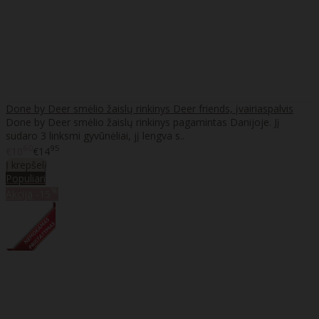
Done by Deer smėlio žaislų rinkinys Deer friends, įvairiaspalvis
Done by Deer smėlio žaislų rinkinys pagamintas Danijoje. Jį
sudaro 3 linksmi gyvūnėliai, jį lengva s..
60
95
€10
€14
Į krepšelį
Populiari
%
Akcija
-15