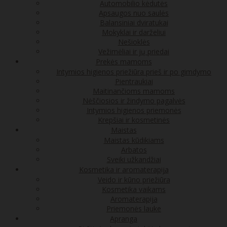
Automobilio kėdutės
Apsaugos nuo saulės
Balansiniai dviratukai
Mokyklai ir darželiui
Nešioklės
Vežimėliai ir jų priedai
Prekės mamoms
Intymios higienos priežiūra prieš ir po gimdymo
Pientraukiai
Maitinančioms mamoms
Nėščiosios ir žindymo pagalvės
Intymios higienos priemonės
Krepšiai ir kosmetinės
Maistas
Maistas kūdikiams
Arbatos
Sveiki užkandžiai
Kosmetika ir aromaterapija
Veido ir kūno priežiūra
Kosmetika vaikams
Aromaterapija
Priemonės lauke
Apranga