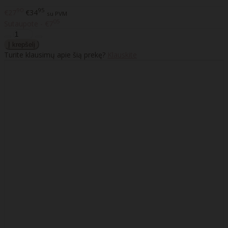
90
95
€27
€34
su PVM
05
Sutaupote - €7
Turite klausimų apie šią prekę?
Klauskite