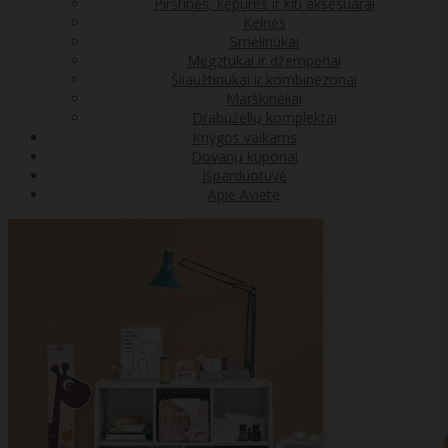
Pirštinės, kepurės ir kiti aksesuarai
Kelnės
Smėlinukai
Megztukai ir džemperiai
Šliaužtinukai ir kombinezonai
Marškinėliai
Drabužėlių komplektai
Knygos vaikams
Dovanų kuponai
Išparduotuvė
Apie Avietę