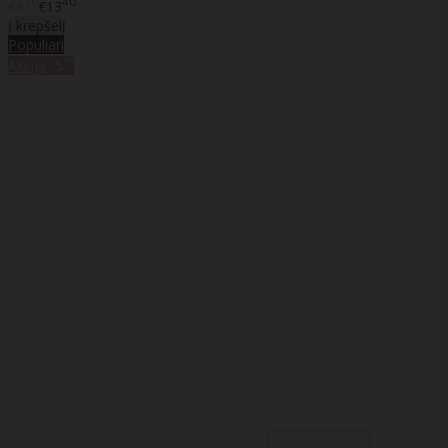
70
40
€8
€13
Į krepšelį
Populiari
%
Akcija
-5