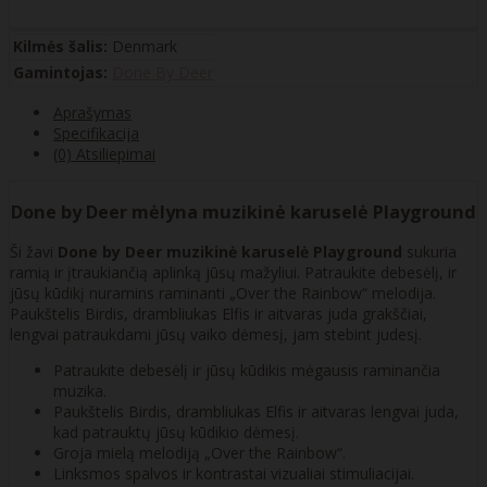
Kilmės šalis:
Denmark
Gamintojas:
Done By Deer
Aprašymas
Specifikacija
(0) Atsiliepimai
Done by Deer mėlyna muzikinė karuselė Playground
Ši žavi
Done by Deer muzikinė karuselė Playground
sukuria
ramią ir įtraukiančią aplinką jūsų mažyliui. Patraukite debesėlį, ir
jūsų kūdikį nuramins raminanti „Over the Rainbow“ melodija.
Paukštelis Birdis, drambliukas Elfis ir aitvaras juda grakščiai,
lengvai patraukdami jūsų vaiko dėmesį, jam stebint judesį.
Patraukite debesėlį ir jūsų kūdikis mėgausis raminančia
muzika.
Paukštelis Birdis, drambliukas Elfis ir aitvaras lengvai juda,
kad patrauktų jūsų kūdikio dėmesį.
Groja mielą melodiją „Over the Rainbow“.
Linksmos spalvos ir kontrastai vizualiai stimuliacijai.