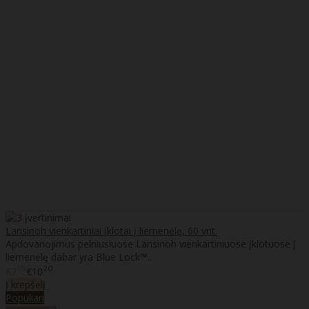
Lansinoh vienkartiniai įklotai į liemenėlę, 60 vnt.
Apdovanojimus pelniusiuose Lansinoh vienkartiniuose įklotuose į
liemenėlę dabar yra Blue Lock™..
15
20
€7
€10
Į krepšelį
Populiari