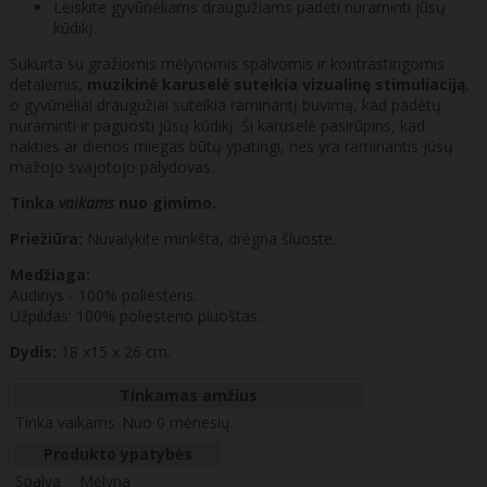
Leiskite gyvūnėliams draugužiams padėti nuraminti jūsų
kūdikį.
Sukurta su gražiomis mėlynomis spalvomis ir kontrastingomis
detalėmis,
muzikinė karuselė suteikia vizualinę stimuliaciją
,
o gyvūnėliai draugužiai suteikia raminantį buvimą, kad padėtų
nuraminti ir paguosti jūsų kūdikį. Ši karuselė pasirūpins, kad
nakties ar dienos miegas būtų ypatingi, nes yra raminantis jūsų
mažojo svajotojo palydovas.
Tinka
vaikams
nuo gimimo.
Priežiūra:
Nuvalykite minkšta, drėgna šluoste.
Medžiaga:
Audinys - 100% poliesteris.
Užpildas: 100% poliesterio pluoštas.
Dydis:
18 x15 x 26 cm.
Tinkamas amžius
Tinka vaikams
Nuo 0 mėnesių.
Produkto ypatybės
Spalva
Mėlyna