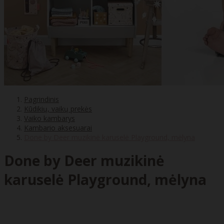
Pagrindinis
Kūdikių, vaikų prekės
Vaiko kambarys
Kambario aksesuarai
Done by Deer muzikinė karuselė Playground, mėlyna
Done by Deer muzikinė
karuselė Playground, mėlyna