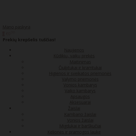
Mano paskyra
00
€0
0
Prekių krepšelis tuščias!
Naujienos
Kūdikių, vaikų prekės
Maitinimas
Čiulptukai ir kramtukai
Higienos ir sveikatos priemonės
Valymo priemonės
Vonios kambarys
Vaiko kambarys
Apsaugos
Aksesuarai
Žaislai
Kambario žaislai
Vonios žaislai
Migdukai ir barškučiai
Kelionės ir pramogos lauke