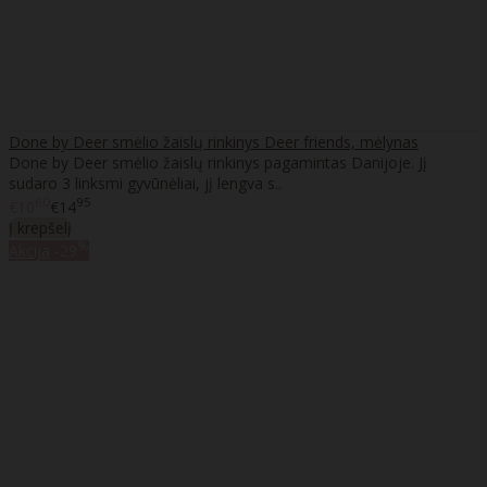
Done by Deer smėlio žaislų rinkinys Deer friends, mėlynas
Done by Deer smėlio žaislų rinkinys pagamintas Danijoje. Jį
sudaro 3 linksmi gyvūnėliai, jį lengva s..
60
95
€10
€14
Į krepšelį
%
Akcija
-29