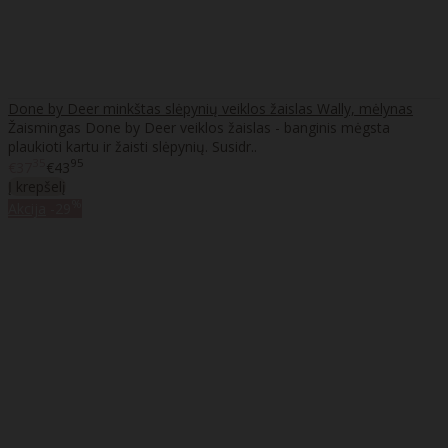
Done by Deer minkštas slėpynių veiklos žaislas Wally, mėlynas
Žaismingas Done by Deer veiklos žaislas - banginis mėgsta
plaukioti kartu ir žaisti slėpynių. Susidr..
35
95
€37
€43
Į krepšelį
%
Akcija
-29