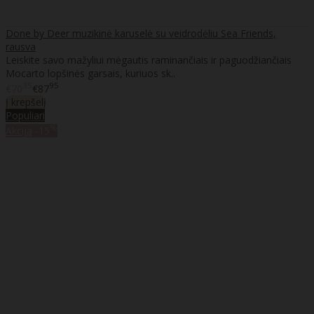
Done by Deer muzikinė karuselė su veidrodėliu Sea Friends,
rausva
Leiskite savo mažyliui mėgautis raminančiais ir paguodžiančiais
Mocarto lopšinės garsais, kuriuos sk..
35
95
€70
€87
Į krepšelį
Populiari
%
Akcija
-15