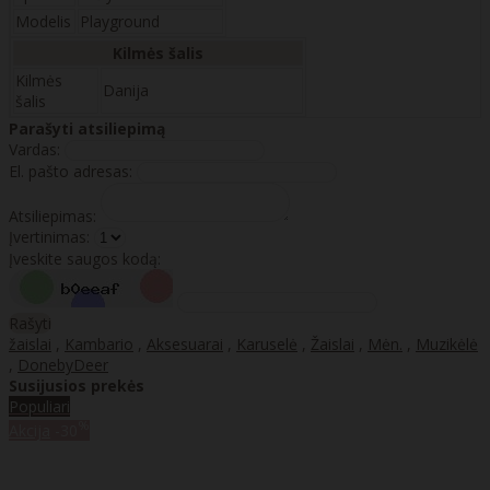
Modelis
Playground
Kilmės šalis
Kilmės
Danija
šalis
Parašyti atsiliepimą
Vardas:
El. pašto adresas:
Atsiliepimas:
Įvertinimas:
Įveskite saugos kodą:
Rašyti
žaislai
,
Kambario
,
Aksesuarai
,
Karuselė
,
Žaislai
,
Mėn.
,
Muzikėlė
,
DonebyDeer
Susijusios prekės
Populiari
%
Akcija
-30