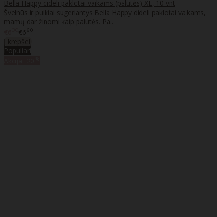
Bella Happy dideli paklotai vaikams (palutės) XL, 10 vnt
Švelnūs ir puikiai sugeriantys Bella Happy dideli paklotai vaikams,
mamų dar žinomi kaip palutės. Pa..
30
60
€6
€6
Į krepšelį
Populiari
%
Akcija
-20