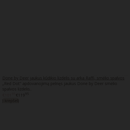
Done by Deer jaukus kūdikio lizdelis su arka Raffi, smėlio spalvos
„Red Dot“ apdovanojimą pelnęs jaukus Done by Deer smėlio
spalvos lizdelis..
95
95
€101
€119
Į krepšelį