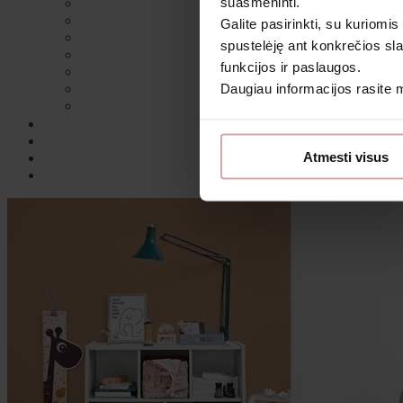
suasmeninti.
Galite pasirinkti, su kuriomis
spustelėję ant konkrečios sla
funkcijos ir paslaugos.
Daugiau informacijos rasite
Sutin
Atmesti visus
Daugiau i