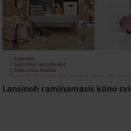
Pagrindinis
Kosmetika ir aromaterapija
Veido ir kūno priežiūra
Lansinoh raminamasis kūno sviestas su magniu prieš miegą,
Lansinoh raminamasis kūno svi