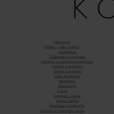
Naujienos
Kūdikių, vaikų prekės
Maitinimas
Čiulptukai ir kramtukai
Higienos ir sveikatos priemonės
Valymo priemonės
Vonios kambarys
Vaiko kambarys
Apsaugos
Aksesuarai
Žaislai
Kambario žaislai
Vonios žaislai
Migdukai ir barškučiai
Kelionės ir pramogos lauke