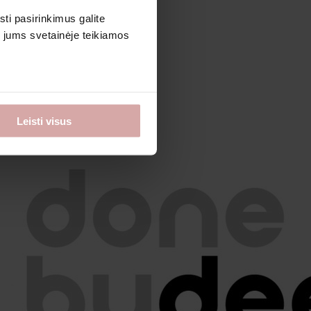
sti pasirinkimus galite
i jums svetainėje teikiamos
Leisti visus