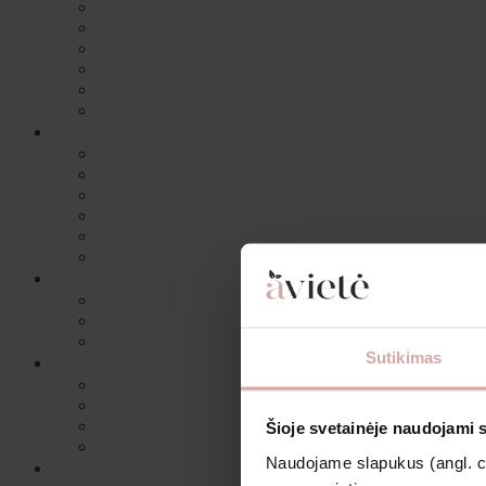
Sutikimas
Šioje svetainėje naudojami 
Naudojame slapukus (angl. coo