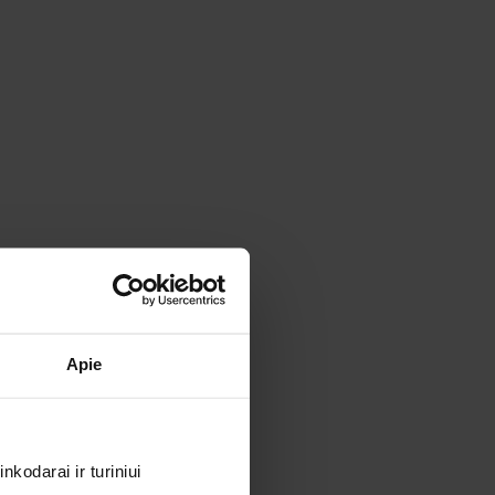
Apie
kodarai ir turiniui