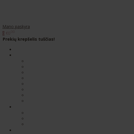
Mano paskyra
00
€0
0
Prekių krepšelis tuščias!