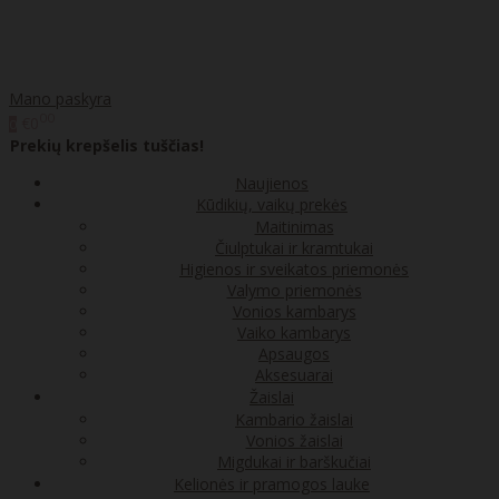
Mano paskyra
00
€0
0
Prekių krepšelis tuščias!
Naujienos
Kūdikių, vaikų prekės
Maitinimas
Čiulptukai ir kramtukai
Higienos ir sveikatos priemonės
Valymo priemonės
Vonios kambarys
Vaiko kambarys
Apsaugos
Aksesuarai
Žaislai
Kambario žaislai
Vonios žaislai
Migdukai ir barškučiai
Kelionės ir pramogos lauke