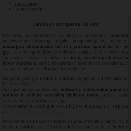
Specifikacija
(0) Atsiliepimai
Lansinoh antspeniai 24 mm
Mamoms, susiduriančioms su žindymo sunkumais,
Lansinoh
antspeniai
yra veiksminga pagalba. Antspeniai gelbėja padėdami
apsaugoti skaudančius bei itin jautrius spenelius
, kol jie
gyja, taip pat sprendžiant problemas, susijusias su neišnešiotų,
itin mažų ar sergančių kūdikių maitinimu,
turinčių problemų su
lūpos pasaitėliu,
esant plokštiems ar apverstiems speneliams, o
taip pat esant per dideliam pienuko tekėjimui.
Itin ploni, ypatingai minkšti ir lankstūs. Pagaminti iš 100% silikono.
Be BPA ir BPS.
Specialus antspenio dizainas,
leidžiantis maksimaliai padidinti
mamos ir kūdikio kontaktą žindymo metu
. Kūdikis jaučia
mamos odą ir užuodžia jos kvapą.
Parduodama su apsauginiu dėklu higienai ir patogumui. Taip pat
yra ir
20 mm dydžio antspeniai
.
Rekomenduojame visoms mamoms prieš antspenių naudojimą ir
jo metu pasitarti su sveikatos priežiūros specialistu ar žindymo