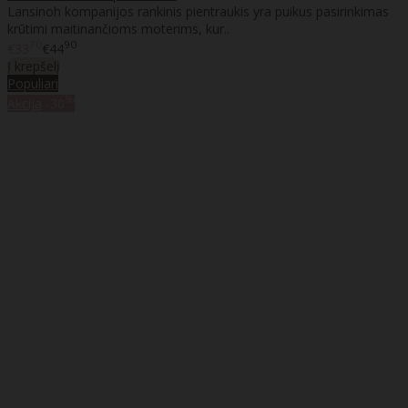
Lansinoh kompanijos rankinis pientraukis yra puikus pasirinkimas
krūtimi maitinančioms moterims, kur..
70
90
€33
€44
Į krepšelį
Populiari
%
Akcija
-30