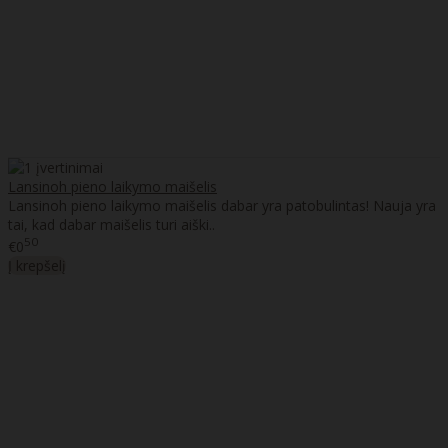
Lansinoh pieno laikymo maišelis
Lansinoh pieno laikymo maišelis dabar yra patobulintas! Nauja yra
tai, kad dabar maišelis turi aiški..
50
€0
Į krepšelį