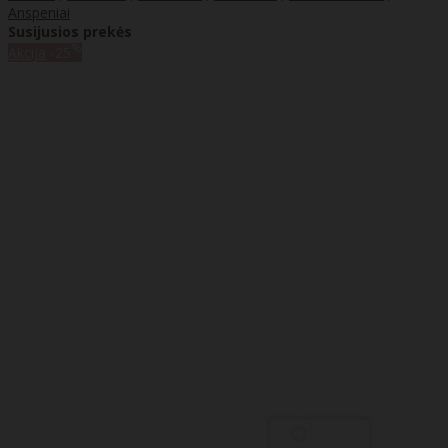
Anspeniai
Susijusios prekės
%
Akcija
-25