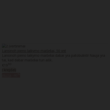
Lansinoh pieno laikymo maišeliai, 50 vnt
Lansinoh pieno laikymo maišeliai dabar yra patobulinti! Nauja yra
tai, kad dabar maišeliai turi aišk..
90
€19
Į krepšelį
%
Akcija
-40