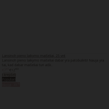
Lansinoh pieno laikymo maišeliai, 25 vnt
Lansinoh pieno laikymo maišeliai dabar yra patobulinti! Nauja yra
tai, kad dabar maišeliai turi aišk..
45
40
€7
€12
Į krepšelį
Populiari
%
Akcija
-35