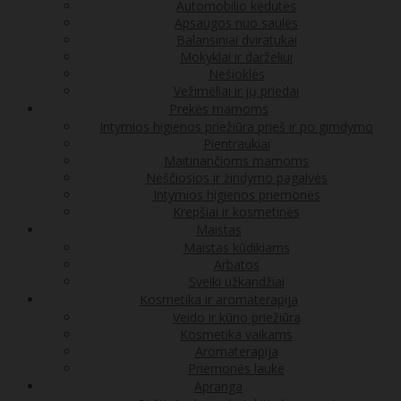
Automobilio kėdutės
Apsaugos nuo saulės
Balansiniai dviratukai
Mokyklai ir darželiui
Nešioklės
Vežimėliai ir jų priedai
Prekės mamoms
Intymios higienos priežiūra prieš ir po gimdymo
Pientraukiai
Maitinančioms mamoms
Nėščiosios ir žindymo pagalvės
Intymios higienos priemonės
Krepšiai ir kosmetinės
Maistas
Maistas kūdikiams
Arbatos
Sveiki užkandžiai
Kosmetika ir aromaterapija
Veido ir kūno priežiūra
Kosmetika vaikams
Aromaterapija
Priemonės lauke
Apranga