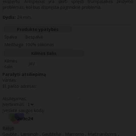
ekspertu. Antspeniai yra skirti spręsti trumpalaikes žindymo
problemas, kol bus išspręsta pagrindinė problema.
Dydis:
24 mm.
Produkto ypatybės
Spalva
Bespalvė
Medžiaga
100% silikonas
Kilmės šalis
Kilmės
JAV
šalis
Parašyti atsiliepimą
Vardas:
El. pašto adresas:
Atsiliepimas:
Įvertinimas:
Įveskite saugos kodą:
Rašyti
Gaubte
,
Lansinoh
,
Gaubteliai
,
Mamoms
,
Maitinančioms
,