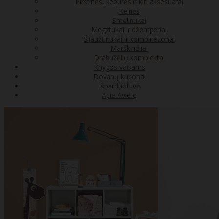
Pirštinės, kepurės ir kiti aksesuarai
Kelnės
Smėlinukai
Megztukai ir džemperiai
Šliaužtinukai ir kombinezonai
Marškinėliai
Drabužėlių komplektai
Knygos vaikams
Dovanų kuponai
Išparduotuvė
Apie Avietę