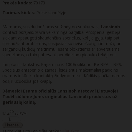
Prekės kodas:
70173
Turimas kiekis:
Prekė sandėlyje
Mamoms, susiduriančioms su žindymo sunkumais,
Lansinoh
Contact
antspeniai
yra veiksminga pagalba. Antspeniai gelbėja
siekiant apsaugoti skaudančius spenelius, kol jie gyja, taip pat
sprendžiant problemas, susijusias su neišnešiotų, itin mažų ar
sergančių kūdikių maitinimu, esant plokštiems ar apverstiems
speneliams, o taip pat esant per dideliam pienuko tekėjimui.
Itin ploni ir lankstūs. Pagaminti iš 100% silikono. Be BPA ir BPS.
Specialus antspenio dizainas, leidžiantis maksimaliai padidinti
mamos ir kūdikio kontaktą žindymo metu. Kūdikis jaučia mamos
odą ir užuodžia jos kvapą.
Dėmesio! Esame oficialūs Lansinoh atstovai Lietuvoje!
Todėl siūlome Jums originalius Lansinoh produktus už
geriausią kainą.
90
€12
su PVM
Turite klausimų apie šią prekę?
Klauskite