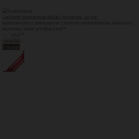
Lansinoh vienkartiniai įklotai į liemenėlę, 60 vnt.
Apdovanojimus pelniusiuose Lansinoh vienkartiniuose įklotuose į
liemenėlę dabar yra Blue Lock™..
15
20
€7
€10
Į krepšelį
Populiari