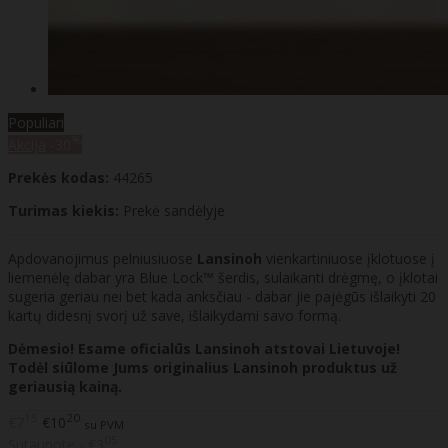
Populiari
%
Akcija
-30
Prekės kodas:
44265
Turimas kiekis:
Prekė sandėlyje
Apdovanojimus pelniusiuose
Lansinoh
vienkartiniuose įklotuose į
liemenėlę dabar yra Blue Lock™ šerdis, sulaikanti drėgmę, o įklotai
sugeria geriau nei bet kada anksčiau - dabar jie pajėgūs išlaikyti 20
kartų didesnį svorį už save, išlaikydami savo formą.
Dėmesio! Esame oficialūs Lansinoh atstovai Lietuvoje!
Todėl siūlome Jums originalius Lansinoh produktus už
geriausią kainą.
15
20
€7
€10
su PVM
05
Sutaupote - €3