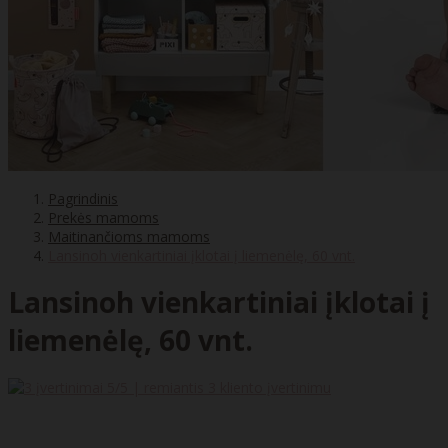
Pagrindinis
Prekės mamoms
Maitinančioms mamoms
Lansinoh vienkartiniai įklotai į liemenėlę, 60 vnt.
Lansinoh vienkartiniai įklotai į
liemenėlę, 60 vnt.
5
/5 | remiantis
3
kliento įvertinimu