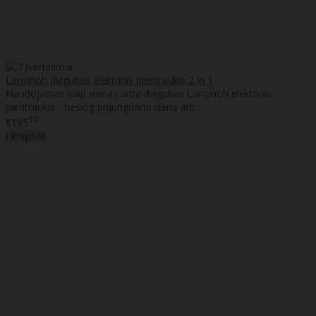
Lansinoh dvigubas elektrinis pientraukis 2 in 1
Naudojamas kaip vienas arba dvigubas Lansinoh elektrinis
pientraukis - tiesiog prijungdami vieną arb..
90
€185
Į krepšelį