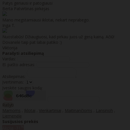
Patys geriausi ir patogiausi
Berta
Patvirtinas pirkėjas
Mano megstamiausi iklotai, nekart neprabego.
Inga T.
Nuostabūs! Džiaugiuosi, kad pirkau juos už gerą kainą. Ačiū!
Dovanėlė taip pat labai patiko :)
Viktorija
Parašyti atsiliepimą
Vardas:
El. pašto adresas:
Atsiliepimas:
Įvertinimas:
Įveskite saugos kodą:
Rašyti
Mamoms
,
Įklotai
,
Vienkartiniai
,
Maitinančioms
,
Lansinoh
,
Liemenėlę
Susijusios prekės
%
Akcija
-31