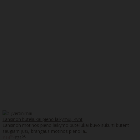
Lansinoh buteliukai pieno laikymui, 4vnt
Lansinoh motinos pieno laikymo buteliukai buvo sukurti būtent
saugiam jūsų brangaus motinos pieno la..
90
50
€14
€21