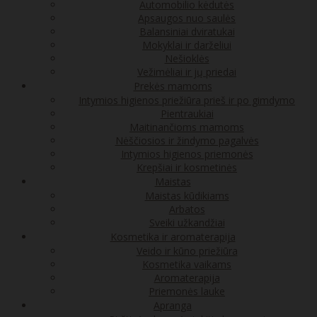
Automobilio kėdutės
Apsaugos nuo saulės
Balansiniai dviratukai
Mokyklai ir darželiui
Nešioklės
Vežimėliai ir jų priedai
Prekės mamoms
Intymios higienos priežiūra prieš ir po gimdymo
Pientraukiai
Maitinančioms mamoms
Nėščiosios ir žindymo pagalvės
Intymios higienos priemonės
Krepšiai ir kosmetinės
Maistas
Maistas kūdikiams
Arbatos
Sveiki užkandžiai
Kosmetika ir aromaterapija
Veido ir kūno priežiūra
Kosmetika vaikams
Aromaterapija
Priemonės lauke
Apranga