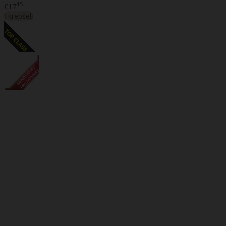
45
€17
Į krepšelį