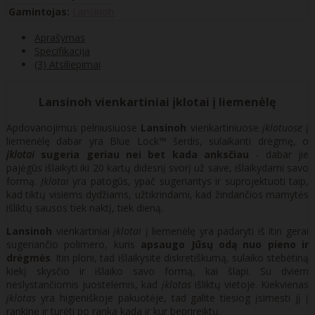
Gamintojas:
Lansinoh
Aprašymas
Specifikacija
(3) Atsiliepimai
Lansinoh vienkartiniai įklotai į liemenėlę
Apdovanojimus pelniusiuose
Lansinoh
vienkartiniuose
įklotuose
į
liemenėlę dabar yra Blue Lock™ šerdis, sulaikanti drėgmę, o
įklotai
sugeria geriau nei bet kada anksčiau
- dabar jie
pajėgūs išlaikyti iki 20 kartų didesnį svorį už save, išlaikydami savo
formą.
Įklotai
yra patogūs, ypač sugeriantys ir suprojektuoti taip,
kad tiktų visiems dydžiams, užtikrindami, kad žindančios mamytės
išliktų sausos tiek naktį, tiek dieną.
Lansinoh
vienkartiniai
įklotai
į liemenėlę yra padaryti iš itin gerai
sugeriančio polimero, kuris
apsaugo Jūsų odą nuo pieno ir
drėgmės
. Itin ploni, tad išlaikysite diskretiškumą, sulaiko stebėtiną
kiekį skysčio ir išlaiko savo formą, kai šlapi. Su dviem
neslystančiomis juostelėmis, kad
įklotas
išliktų vietoje. Kiekvienas
įklotas
yra higieniškoje pakuotėje, tad galite tiesiog įsimesti jį į
rankinę ir turėti po ranka kada ir kur beprireiktų.