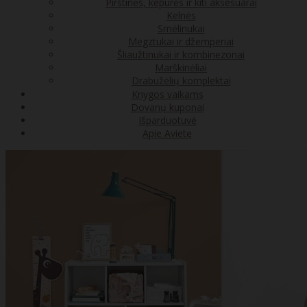
Pirštinės, kepurės ir kiti aksesuarai
Kelnės
Smėlinukai
Megztukai ir džemperiai
Šliaužtinukai ir kombinezonai
Marškinėliai
Drabužėlių komplektai
Knygos vaikams
Dovanų kuponai
Išparduotuvė
Apie Avietę