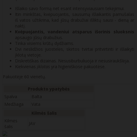
Išlaiko savo formą net esant intensyviausiam tekėjimui.
Itin minkštas, kvėpuojantis, sausumą išlaikantis pamušalas
iš vatos užtikrina, kad jūsų drabužiai išliktų sausi - dieną ar
naktį.
Kvėpuojantis, vandeniui atsparus išorinis sluoksnis
apsaugo jūsų drabužius.
Tinka visiems krūtų dydžiams.
Dvi neslidžios juostelės, skirtos tvirtai pritvirtinti ir išlaikyti
įklotą vietoje.
Diskretiškas dizainas. Nesusiburbuliuoja ir nesusiraukšlėja.
Kiekvienas
įklotas
yra higieniškose pakuotėse.
Pakuotėje 60 vienetų.
Produkto ypatybės
Spalva
Balta
Medžiaga
Vata
Kilmės šalis
Kilmės
JAV
šalis