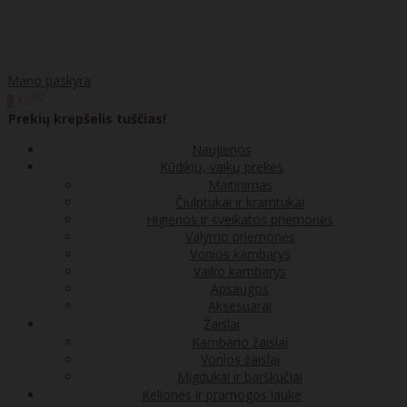
Mano paskyra
00
€0
0
Prekių krepšelis tuščias!
Naujienos
Kūdikių, vaikų prekės
Maitinimas
Čiulptukai ir kramtukai
Higienos ir sveikatos priemonės
Valymo priemonės
Vonios kambarys
Vaiko kambarys
Apsaugos
Aksesuarai
Žaislai
Kambario žaislai
Vonios žaislai
Migdukai ir barškučiai
Kelionės ir pramogos lauke