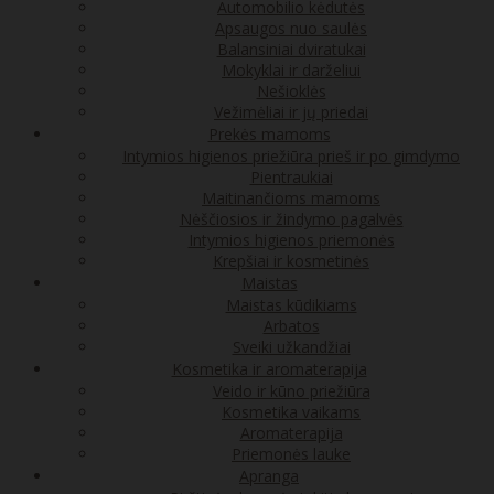
Automobilio kėdutės
Apsaugos nuo saulės
Balansiniai dviratukai
Mokyklai ir darželiui
Nešioklės
Vežimėliai ir jų priedai
Prekės mamoms
Intymios higienos priežiūra prieš ir po gimdymo
Pientraukiai
Maitinančioms mamoms
Nėščiosios ir žindymo pagalvės
Intymios higienos priemonės
Krepšiai ir kosmetinės
Maistas
Maistas kūdikiams
Arbatos
Sveiki užkandžiai
Kosmetika ir aromaterapija
Veido ir kūno priežiūra
Kosmetika vaikams
Aromaterapija
Priemonės lauke
Apranga