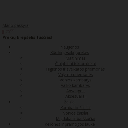
Mano paskyra
00
€0
0
Prekių krepšelis tuščias!
Naujienos
Kūdikių, vaikų prekės
Maitinimas
Čiulptukai ir kramtukai
Higienos ir sveikatos priemonės
Valymo priemonės
Vonios kambarys
Vaiko kambarys
Apsaugos
Aksesuarai
Žaislai
Kambario žaislai
Vonios žaislai
Migdukai ir barškučiai
Kelionės ir pramogos lauke