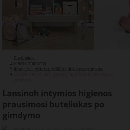
Pagrindinis
Prekės mamoms
Intymios higienos priežiūra prieš ir po gimdymo
Lansinoh intymios higienos prausimosi buteliukas po
gimdymo
Lansinoh intymios higienos
prausimosi buteliukas po
gimdymo
5
/5 | remiantis
2
kliento įvertinimu