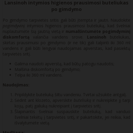
Lansinoh intymios higienos prausimosi buteliukas
po gimdymo
Po gimdymo tarpvietės sritis gali būti įtempta ir jautri. Naudokite
pogimdyvinį
intymios higienos prausimosi buteliuką, kad švelniai
nuplautumėte šią jautrią vietą ir
numalšintumėte pogimdyminį
diskomfortą
valančia vandens srove.
Lansinoh
buteliukas,
skirtas prausimuisi po gimdymo (ir ne tik) gali talpinti iki 360 ml
vandens ir gali būti lengvai naudojamas apverstas, kad pasiektų
tarpvietės sritį.
Galima naudoti apverstą, kad būtų patogu naudotis;
Malšina diskomfortą po gimdymo;
Telpa iki 360 ml vandens.
Naudojimas:
Pripildykite buteliuką šiltu vandeniu. Tvirtai užsukite antgalį.
Sėdint ant klozeto, apverskite
buteliuką
ir nukreipkite jį tarp
kojų, patį galiuką nukreipiant į tarpvietės sritį.
Šlapinantis švelniai suspauskite buteliuką, kad vanduo
švelniai tekėtų į tarpvietės sritį, ir pakartokite, jei reikia, kad
išvalytumėte vietą.
Medžiaga: