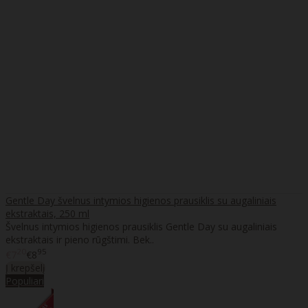
Gentle Day švelnus intymios higienos prausiklis su augaliniais
ekstraktais, 250 ml
Švelnus intymios higienos prausiklis Gentle Day su augaliniais
ekstraktais ir pieno rūgštimi. Bek..
20
95
€7
€8
Į krepšelį
Populiari