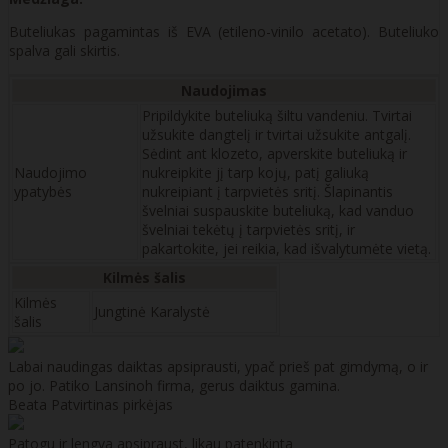
Buteliukas pagamintas iš EVA (etileno-vinilo acetato). Buteliuko
spalva gali skirtis.
Naudojimas
Pripildykite buteliuką šiltu vandeniu. Tvirtai
užsukite dangtelį ir tvirtai užsukite antgalį.
Sėdint ant klozeto, apverskite buteliuką ir
Naudojimo
nukreipkite jį tarp kojų, patį galiuką
ypatybės
nukreipiant į tarpvietės sritį. Šlapinantis
švelniai suspauskite buteliuką, kad vanduo
švelniai tekėtų į tarpvietės sritį, ir
pakartokite, jei reikia, kad išvalytumėte vietą.
Kilmės šalis
Kilmės
Jungtinė Karalystė
šalis
Labai naudingas daiktas apsiprausti, ypač prieš pat gimdymą, o ir
po jo. Patiko Lansinoh firma, gerus daiktus gamina.
Beata
Patvirtinas pirkėjas
Patogu ir lengva apsipraust, likau patenkinta