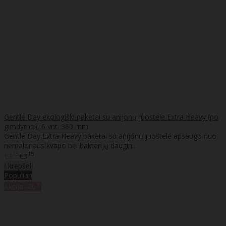
Gentle Day ekologiški paketai su anijonų juostele Extra Heavy (po
gimdymo), 6 vnt. 360 mm
Gentle Day Extra Heavy paketai su anijonų juostele apsaugo nuo
nemalonaus kvapo bei bakterijų daugin..
25
45
€3
€3
Į krepšelį
Populiari
%
Akcija
-20