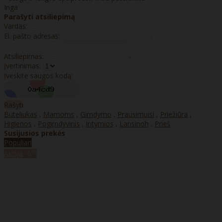
Inga
Parašyti atsiliepimą
Vardas:
El. pašto adresas:
Atsiliepimas:
Įvertinimas:
Įveskite saugos kodą:
Rašyti
Buteliukas
,
Mamoms
,
Gimdymo
,
Prausimuisi
,
Priežiūra
,
Higienos
,
Pogimdyvinis
,
Intymios
,
Lansinoh
,
Prieš
Susijusios prekės
Populiari
%
Akcija
-6