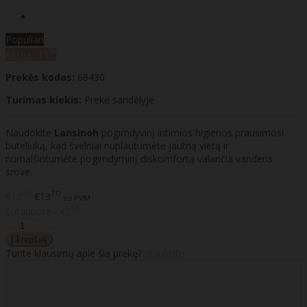
Populiari
%
Akcija
-15
Prekės kodas:
68430
Turimas kiekis:
Prekė sandėlyje
Naudokite
Lansinoh
pogimdyvinį intimios higienos prausimosi
buteliuką, kad švelniai nuplautumėte jautrią vietą ir
numalšintumėte pogimdyminį diskomfortą valančia vandens
srove.
65
70
€11
€13
su PVM
05
Sutaupote - €2
Turite klausimų apie šią prekę?
Klauskite