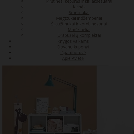
Pirštinės, kepurės ir kiti aksesuarai
Kelnės
Smėlinukai
Megztukai ir džemperiai
Šliaužtinukai ir kombinezonai
Marškinėliai
Drabužėlių komplektai
Knygos vaikams
Dovanų kuponai
Išparduotuvė
Apie Avietę