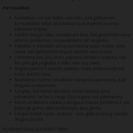
PATOGUMAS
Susilanksto vos per kelias sekundes, kad galėtumėte
kompaktiškai laikyti arba keliauti su komplekte esančiu
kelioniniu krepšiu.
Leidžia miegoti šalia, nesidalinant lova, kad gautumėte visus
artumo privalumus, nesijaudindami dėl saugumo.
Pakelkite ir nuleiskite vieną stumdomą lopšio kraštą viena
ranka, kad galėtumėte lengvai pasiekti savo mažylį.
Tvirtinama prie jūsų lovos paprastu dirželiu ir segtuku, taip
bus patogiai prigludęs ir išliks šalia visą naktį.
Reguliuojamos 5 aukščio padėtys, todėl atitiks beveik bet
kokio aukščio lovą.
Skalbiamas čiužinio užvalkalas nuimamas akimirksniu, kad
lengviau išvalytumėte.
Lengvas, bet tvirtas aliuminio rėmas suteikia jums
patvarumo, tačiau ir saugo jūsų nugarą nuo patempimo.
Keturi užrakinami ratukai palengvina lovytės perkėlimą ir yra
padengti guma, kad nesubraižytų jūsų grindų.
Lengva išvalyti lopšio audinius - juos galima tiesiog nuvalyti
drėgna šluoste.
KOMPAKTIŠKAS SULANKSTYMAS