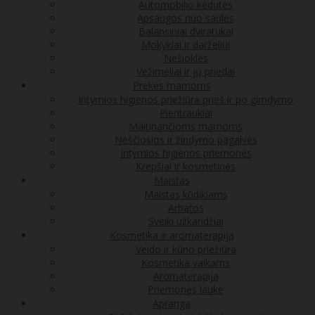
Automobilio kėdutės
Apsaugos nuo saulės
Balansiniai dviratukai
Mokyklai ir darželiui
Nešioklės
Vežimėliai ir jų priedai
Prekės mamoms
Intymios higienos priežiūra prieš ir po gimdymo
Pientraukiai
Maitinančioms mamoms
Nėščiosios ir žindymo pagalvės
Intymios higienos priemonės
Krepšiai ir kosmetinės
Maistas
Maistas kūdikiams
Arbatos
Sveiki užkandžiai
Kosmetika ir aromaterapija
Veido ir kūno priežiūra
Kosmetika vaikams
Aromaterapija
Priemonės lauke
Apranga