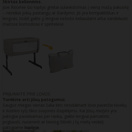
Skirtas kelionėms.
Joie Roomie Go lopšys greitai sulankstomas į vieną mažą pakuotę
– nereikia jokių pastangų ar išardymo. Jis yra kompaktiškas ir
lengvas, todėl galite jį lengvai nešiotis keliaudami arba sandėliuoti
mažose komodose ir spintelėse.
PRIJUNKITE PRIE LOVOS
Turėkite arti jūsų patogumui.
Saugus miegas vienas šalia kito nesidalinant lova paverčia tėvelių
ir
kūdikio
ryšį tikru svajonės išsipildymu. Kai Jūsų
mažylis
yra
patogiai pasiekiamas per ranką, galite lengvai pamaitinti,
priglausti, nuraminti ar tiesiog žiūrėti į tą mielą veidelį
patogiame
lopšyje
.