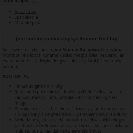
Gamintojas:
Joie
Aprašymas
Specifikacija
(0) Atsiliepimai
Joie smėlio spalvos lopšys Roomie Go Clay
Susipažinkite su kelioniniu
Joie Roomie Go lopšiu
, kurį galima
montuoti prie lovos, kuriame kūdikis miegos šalia, nesvarbu, ar
esate namuose, ar išvykę, lengvai sulankstydami į vieną mažą
pakuotę.
KOMFORTAS
Tinka nuo gimimo iki 9kg.
Raminantis pakreipimas - lopšys gali būti švelniai pasviręs,
kad jūsų mažyliui būtų patogiau virškinti pienuką prieš
miegą.
Patogiai minkštas, bet tvirtas čiužinys yra pridedamas prie
šio lopšio ir yra dengtas tinkleliu geresniam oro pralaidumui.
Niekada nesijaudinkite dėl perkaitimo dėl vaikučiui miegant
Joie Roomie Go lopšyje, nes jame yra dvigubi tinkliniai langai
iš abiejų pusių, kad užtikrintų gerą oro srautą.