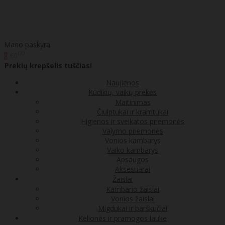
Mano paskyra
00
€0
0
Prekių krepšelis tuščias!
Naujienos
Kūdikių, vaikų prekės
Maitinimas
Čiulptukai ir kramtukai
Higienos ir sveikatos priemonės
Valymo priemonės
Vonios kambarys
Vaiko kambarys
Apsaugos
Aksesuarai
Žaislai
Kambario žaislai
Vonios žaislai
Migdukai ir barškučiai
Kelionės ir pramogos lauke