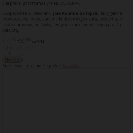
Šiai prekei pristatymas yra NEMOKAMAS!
Susipažinkite su kelioniniu
Joie Roomie Go lopšiu
, kurį galima
montuoti prie lovos, kuriame kūdikis miegos šalia, nesvarbu, ar
esate namuose, ar išvykę, lengvai sulankstydami į vieną mažą
pakuotę.
90
90
€191
€228
su PVM
00
Sutaupote - €37
Turite klausimų apie šią prekę?
Klauskite