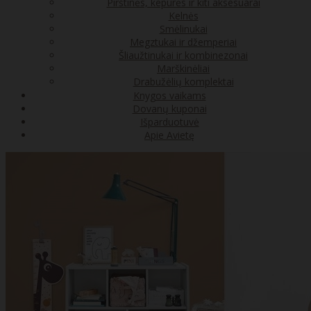
Pirštinės, kepurės ir kiti aksesuarai
Kelnės
Smėlinukai
Megztukai ir džemperiai
Šliaužtinukai ir kombinezonai
Marškinėliai
Drabužėlių komplektai
Knygos vaikams
Dovanų kuponai
Išparduotuvė
Apie Avietę