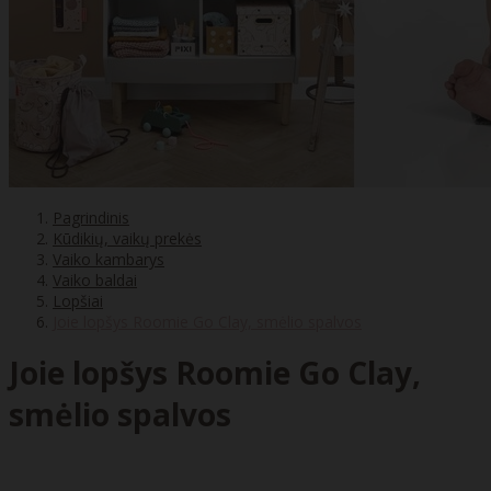
Pagrindinis
Kūdikių, vaikų prekės
Vaiko kambarys
Vaiko baldai
Lopšiai
Joie lopšys Roomie Go Clay, smėlio spalvos
Joie lopšys Roomie Go Clay,
smėlio spalvos