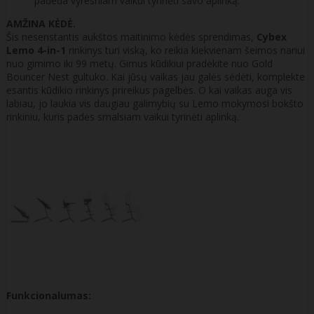
padeda vyresniam vaikui tyrinėti savo aplinką.
AMŽINA KĖDĖ.
Šis nesenstantis aukštos maitinimo kėdės sprendimas,
Cybex
Lemo 4-in-1
rinkinys turi viską, ko reikia kiekvienam šeimos nariui
nuo gimimo iki 99 metų. Gimus kūdikiui pradėkite nuo Gold
Bouncer Nest gultuko. Kai jūsų vaikas jau galės sėdėti, komplekte
esantis kūdikio rinkinys prireikus pagelbės. O kai vaikas auga vis
labiau, jo laukia vis daugiau galimybių su Lemo mokymosi bokšto
rinkiniu, kuris padės smalsiam vaikui tyrinėti aplinką.
Funkcionalumas: