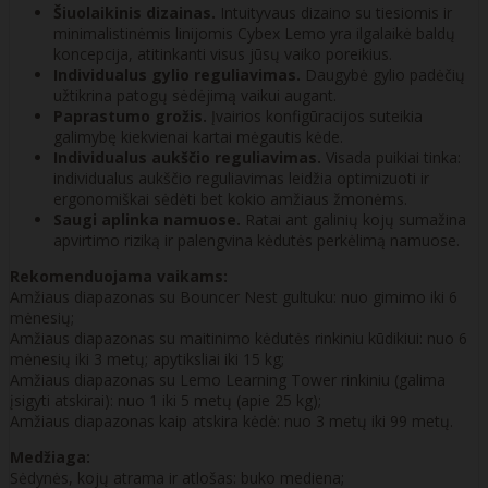
Šiuolaikinis dizainas.
Intuityvaus dizaino su tiesiomis ir
minimalistinėmis linijomis Cybex Lemo yra ilgalaikė baldų
koncepcija, atitinkanti visus jūsų vaiko poreikius.
Individualus gylio reguliavimas.
Daugybė gylio padėčių
užtikrina patogų sėdėjimą vaikui augant.
Paprastumo grožis.
Įvairios konfigūracijos suteikia
galimybę kiekvienai kartai mėgautis kėde.
Individualus aukščio reguliavimas.
Visada puikiai tinka:
individualus aukščio reguliavimas leidžia optimizuoti ir
ergonomiškai sėdėti bet kokio amžiaus žmonėms.
Saugi aplinka namuose.
Ratai ant galinių kojų sumažina
apvirtimo riziką ir palengvina kėdutės perkėlimą namuose.
Rekomenduojama vaikams:
Amžiaus diapazonas su Bouncer Nest gultuku: nuo gimimo iki 6
mėnesių;
Amžiaus diapazonas su maitinimo kėdutės rinkiniu kūdikiui: nuo 6
mėnesių iki 3 metų; apytiksliai iki 15 kg;
Amžiaus diapazonas su Lemo Learning Tower rinkiniu (galima
įsigyti atskirai): nuo 1 iki 5 metų (apie 25 kg);
Amžiaus diapazonas kaip atskira kėdė: nuo 3 metų iki 99 metų.
Medžiaga:
Sėdynės, kojų atrama ir atlošas: buko mediena;