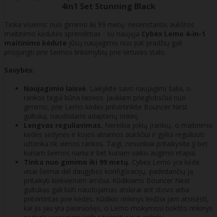
4in1 Set Stunning Black
Tinka visiems: nuo gimimo iki 99 metų: nesenstantis aukštos
maitinimo kėdutės sprendimas - su naująja
Cybex Lemo 4-in-1
maitinimo kėdute
jūsų naujagimis nuo pat pradžių gali
prisijungti prie šeimos linksmybių prie virtuvės stalo.
Savybės:
Naujagimio laisvė.
Laikykite savo naujagimį šalia, o
rankos tegul būna laisvos. Jaukiam prieglobsčiui nuo
gimimo, prie Lemo kėdės pritvirtinkite Bouncer Nest
gultuką, naudodami adapterių rinkinį.
Lengvas reguliavimas.
Nereikia jokių įrankių, o maitinimo
kėdės sėdynės ir kojos atramos aukščiui ir gyliui reguliuoti
užtenka tik vienos rankos. Taigi, nesunkiai pritaikysite jį bet
kuriam šeimos nariui ir bet kuriam vaiko augimo etapui.
Tinka nuo gimimo iki 99 metų.
Cybex Lemo yra kėdė
visai šeimai dėl daugybės konfigūracijų, padedančių ją
pritaikyti kiekvienam amžiui. Kūdikiams Bouncer Nest
gultukas gali būti naudojamas atskirai ant stovo arba
pritvirtintas prie kėdės. Kūdikio rinkinys leidžia jam atsisėsti,
kai jis jau yra pasiruošęs, o Lemo mokymosi bokšto rinkinys