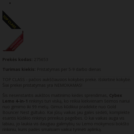
Prekės kodas:
275653
Turimas kiekis:
Pristatymas per 5-9 darbo dienas
TOP CLASS - pačios aukščiausios kokybės prekė. Išskirtinė kokybė.
Šiai prekei pristatymas yra NEMOKAMAS!
Šis nesenstantis aukštos maitinimo kėdės sprendimas,
Cybex
Lemo 4-in-1
rinkinys turi viską, ko reikia kiekvienam šeimos nariui
nuo gimimo iki 99 metų. Gimus kūdikiui pradėkite nuo Gold
Bouncer Nest gultuko. Kai jūsų vaikas jau galės sėdėti, komplekte
esantis kūdikio rinkinys prireikus pagelbės. O kai vaikas auga vis
labiau, jo laukia vis daugiau galimybių su Lemo mokymosi bokšto
rinkiniu, kuris padės smalsiam vaikui tyrinėti aplinką.