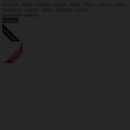
Vystymo
,
Vaikui
,
Sėdynė
,
Lentos
,
Vaiko
,
Cybex
,
Aukšta
,
Gultai
,
Maitinimo
,
Kėdutė
,
Baldai
,
Gultukas
,
Lemo
Susijusios prekės
Populiari