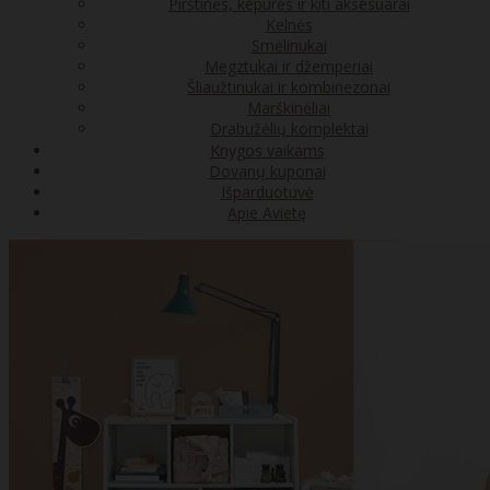
Pirštinės, kepurės ir kiti aksesuarai
Kelnės
Smėlinukai
Megztukai ir džemperiai
Šliaužtinukai ir kombinezonai
Marškinėliai
Drabužėlių komplektai
Knygos vaikams
Dovanų kuponai
Išparduotuvė
Apie Avietę