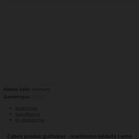
Kilmės šalis:
Germany
Gamintojas:
CYBEX
Aprašymas
Specifikacija
(0) Atsiliepimai
Cybex juodas gultukas - maitinimo kėdutė Lemo