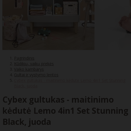
Pagrindinis
Kūdikių, vaikų prekės
Vaiko kambarys
Gultai ir vystymo lentos
Cybex gultukas - maitinimo kėdutė Lemo 4in1 Set Stunning
Black, juoda
Cybex gultukas - maitinimo
kėdutė Lemo 4in1 Set Stunning
Black, juoda