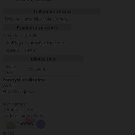
Tinkamas amžius
Tinka vaikams
Nuo 0 iki 99 metų.
Produkto ypatybės
Spalva
Juoda
Medžiaga
Aliuminis ir mediena
Modelis
Lemo
Kilmės šalis
Kilmės
Vokietija
šalis
Parašyti atsiliepimą
Vardas:
El. pašto adresas:
Atsiliepimas:
Įvertinimas:
Įveskite saugos kodą:
Rašyti