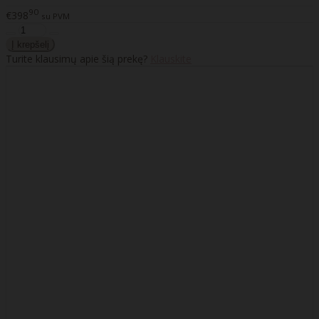
90
€398
su PVM
Turite klausimų apie šią prekę?
Klauskite