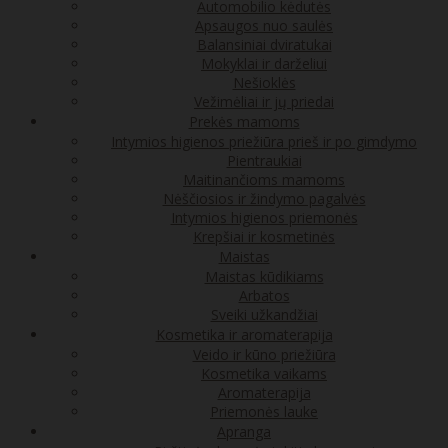
Automobilio kėdutės
Apsaugos nuo saulės
Balansiniai dviratukai
Mokyklai ir darželiui
Nešioklės
Vežimėliai ir jų priedai
Prekės mamoms
Intymios higienos priežiūra prieš ir po gimdymo
Pientraukiai
Maitinančioms mamoms
Nėščiosios ir žindymo pagalvės
Intymios higienos priemonės
Krepšiai ir kosmetinės
Maistas
Maistas kūdikiams
Arbatos
Sveiki užkandžiai
Kosmetika ir aromaterapija
Veido ir kūno priežiūra
Kosmetika vaikams
Aromaterapija
Priemonės lauke
Apranga