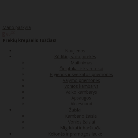
Mano paskyra
00
€0
0
Prekių krepšelis tuščias!
Naujienos
Kūdikių, vaikų prekės
Maitinimas
Čiulptukai ir kramtukai
Higienos ir sveikatos priemonės
Valymo priemonės
Vonios kambarys
Vaiko kambarys
Apsaugos
Aksesuarai
Žaislai
Kambario žaislai
Vonios žaislai
Migdukai ir barškučiai
Kelionės ir pramogos lauke