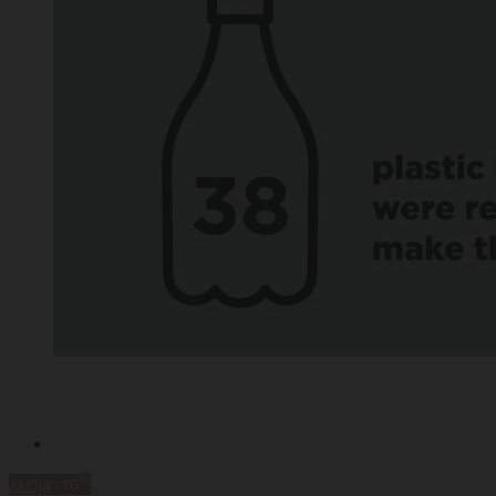
%
Akcija
-10