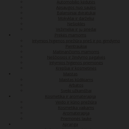
Automobilio kėdutės
Apsaugos nuo saulės
Balansiniai dviratukai
Mokyklai ir darželiui
Nešioklės
Vežimėliai ir jų priedai
Prekės mamoms
Intymios higienos priežiūra prieš ir po gimdymo
Pientraukiai
Maitinančioms mamoms
Nėščiosios ir žindymo pagalvės
Intymios higienos priemonės
Krepšiai ir kosmetinės
Maistas
Maistas kūdikiams
Arbatos
Sveiki užkandžiai
Kosmetika ir aromaterapija
Veido ir kūno priežiūra
Kosmetika vaikams
Aromaterapija
Priemonės lauke
Apranga