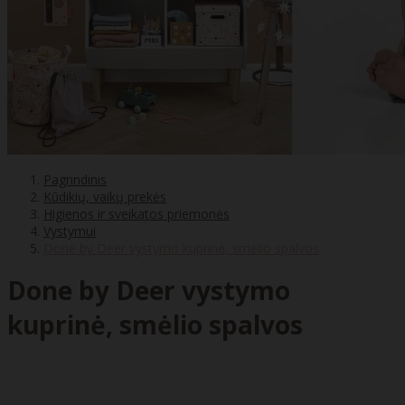
Pagrindinis
Kūdikių, vaikų prekės
Higienos ir sveikatos priemonės
Vystymui
Done by Deer vystymo kuprinė, smėlio spalvos
Done by Deer vystymo
kuprinė, smėlio spalvos