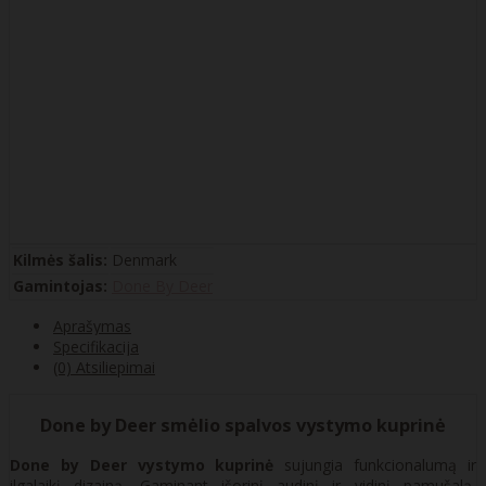
Kilmės šalis:
Denmark
Gamintojas:
Done By Deer
Aprašymas
Specifikacija
(0) Atsiliepimai
Done by Deer smėlio spalvos vystymo kuprinė
Done by Deer vystymo kuprinė
sujungia funkcionalumą ir
ilgalaikį dizainą. Gaminant išorinį audinį ir vidinį pamušalą,