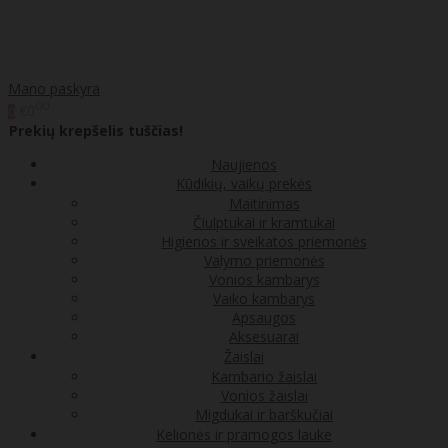
Mano paskyra
00
€0
0
Prekių krepšelis tuščias!
Naujienos
Kūdikių, vaikų prekės
Maitinimas
Čiulptukai ir kramtukai
Higienos ir sveikatos priemonės
Valymo priemonės
Vonios kambarys
Vaiko kambarys
Apsaugos
Aksesuarai
Žaislai
Kambario žaislai
Vonios žaislai
Migdukai ir barškučiai
Kelionės ir pramogos lauke