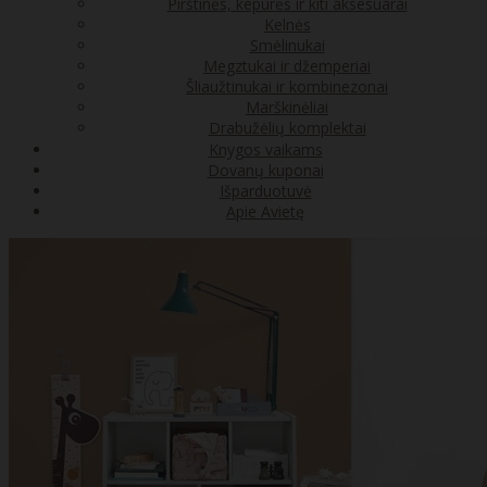
Pirštinės, kepurės ir kiti aksesuarai
Kelnės
Smėlinukai
Megztukai ir džemperiai
Šliaužtinukai ir kombinezonai
Marškinėliai
Drabužėlių komplektai
Knygos vaikams
Dovanų kuponai
Išparduotuvė
Apie Avietę