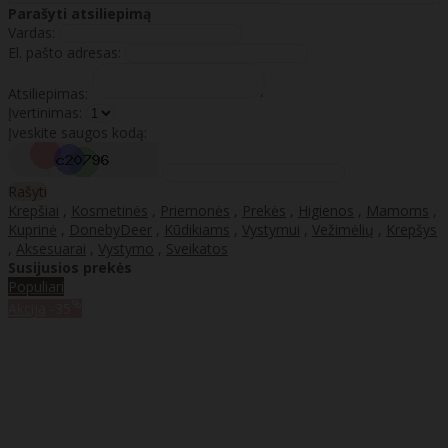
Parašyti atsiliepimą
Vardas:
El. pašto adresas:
Atsiliepimas:
Įvertinimas:
Įveskite saugos kodą:
Rašyti
Krepšiai
,
Kosmetinės
,
Priemonės
,
Prekės
,
Higienos
,
Mamoms
,
Kuprinė
,
DonebyDeer
,
Kūdikiams
,
Vystymui
,
Vežimėlių
,
Krepšys
,
Aksesuarai
,
Vystymo
,
Sveikatos
Susijusios prekės
Populiari
%
Akcija
-35