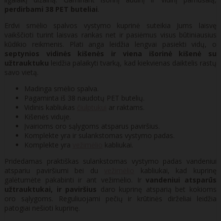
perdirbami 38 PET buteliai
.
Erdvi smėlio spalvos vystymo kuprinė suteikia Jums laisvę
vaikščioti turint laisvas rankas net ir pasiėmus visus būtiniausius
kūdikio reikmenis. Plati anga leidžia lengvai pasiekti vidų, o
septynios vidinės kišenės ir viena išorinė kišenė su
užtrauktuku
leidžia palaikyti tvarką, kad kiekvienas daiktelis rastų
savo vietą.
Madinga smėlio spalva.
Pagaminta iš 38 naudotų PET butelių.
Vidinis kabliukas
čiulptukui
ar raktams.
Kišenės viduje.
Įvairioms oro sąlygoms atsparus paviršius.
Komplekte yra ir sulankstomas vystymo padas.
Komplekte yra
vežimėlio
kabliukai.
Pridedamas praktiškas sulankstomas vystymo padas vandeniui
atspariu paviršiumi bei du
vežimėlio
kabliukai, kad kuprinę
galėtumėte pakabinti ir ant vežimėlio. Ir
vandeniui atsparūs
užtrauktukai, ir paviršius
daro kuprinę atsparią bet kokioms
oro sąlygoms. Reguliuojami pečių ir krūtinės dirželiai leidžia
patogiai nešioti kuprinę.