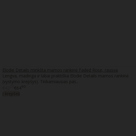
Elodie Details minkšta mamos rankinė Faded Rose, rausva
Lengva, madinga ir labai praktiška Elodie Details mamos rankinė
(vystymo krepšys). Tinkamiausias pas..
20
90
€42
€64
Į krepšelį