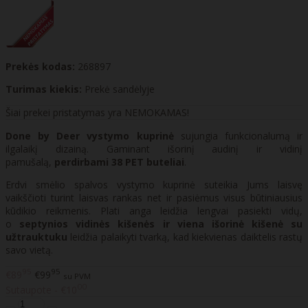
Prekės kodas:
268897
Turimas kiekis:
Prekė sandėlyje
Šiai prekei pristatymas yra NEMOKAMAS!
Done by Deer vystymo kuprinė
sujungia funkcionalumą ir
ilgalaikį dizainą. Gaminant išorinį audinį ir vidinį
pamušalą,
perdirbami 38 PET buteliai
.
Erdvi smėlio spalvos vystymo kuprinė suteikia Jums laisvę
vaikščioti turint laisvas rankas net ir pasiėmus visus būtiniausius
kūdikio reikmenis. Plati anga leidžia lengvai pasiekti vidų,
o
septynios vidinės kišenės ir viena išorinė kišenė su
užtrauktuku
leidžia palaikyti tvarką, kad kiekvienas daiktelis rastų
savo vietą.
95
95
€89
€99
su PVM
00
Sutaupote - €10