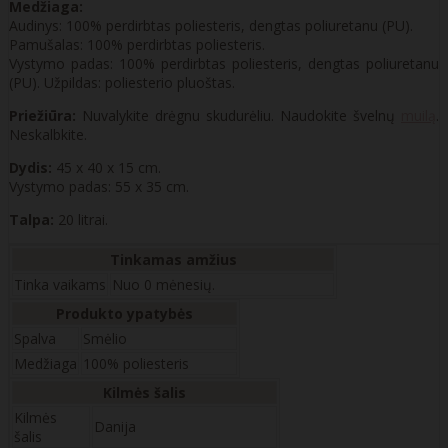
Medžiaga:
Audinys: 100% perdirbtas poliesteris, dengtas poliuretanu (PU).
Pamušalas: 100% perdirbtas poliesteris.
Vystymo padas: 100% perdirbtas poliesteris, dengtas poliuretanu
(PU). Užpildas: poliesterio pluoštas.
Priežiūra:
Nuvalykite drėgnu skudurėliu. Naudokite švelnų
muilą
.
Neskalbkite.
Dydis:
45 x 40 x 15 cm.
Vystymo padas: 55 x 35 cm.
Talpa:
20 litrai.
Tinkamas amžius
Tinka vaikams
Nuo 0 mėnesių.
Produkto ypatybės
Spalva
Smėlio
Medžiaga
100% poliesteris
Kilmės šalis
Kilmės
Danija
šalis