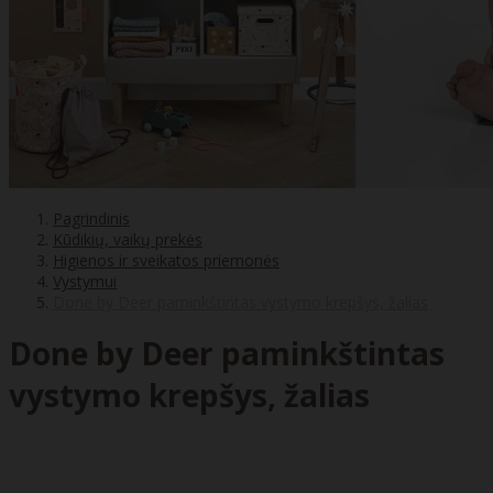
Pagrindinis
Kūdikių, vaikų prekės
Higienos ir sveikatos priemonės
Vystymui
Done by Deer paminkštintas vystymo krepšys, žalias
Done by Deer paminkštintas
vystymo krepšys, žalias