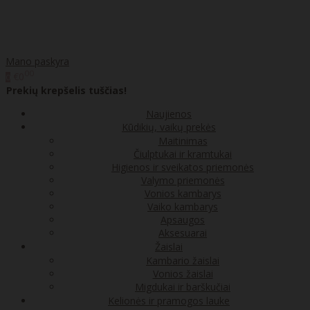
Mano paskyra
00
€0
0
Prekių krepšelis tuščias!
Naujienos
Kūdikių, vaikų prekės
Maitinimas
Čiulptukai ir kramtukai
Higienos ir sveikatos priemonės
Valymo priemonės
Vonios kambarys
Vaiko kambarys
Apsaugos
Aksesuarai
Žaislai
Kambario žaislai
Vonios žaislai
Migdukai ir barškučiai
Kelionės ir pramogos lauke