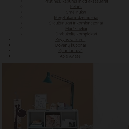
Pirštinės, kepurės ir kiti aksesuarai
Kelnės
Smėlinukai
Megztukai ir džemperiai
Šliaužtinukai ir kombinezonai
Marškinėliai
Drabužėlių komplektai
Knygos vaikams
Dovanų kuponai
Išparduotuvė
Apie Avietę