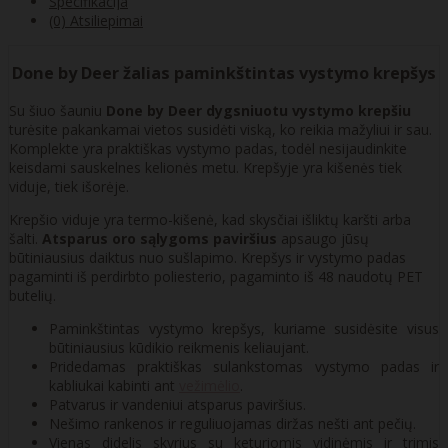
Specifikacija
(0) Atsiliepimai
Done by Deer žalias paminkštintas vystymo krepšys
Su šiuo šauniu
Done by Deer dygsniuotu vystymo krepšiu
turėsite pakankamai vietos susidėti viską, ko reikia mažyliui ir sau.
Komplekte yra praktiškas vystymo padas, todėl nesijaudinkite
keisdami sauskelnes kelionės metu. Krepšyje yra kišenės tiek
viduje, tiek išorėje.
Krepšio viduje yra termo-kišenė, kad skysčiai išliktų karšti arba
šalti.
Atsparus oro sąlygoms paviršius
apsaugo jūsų
būtiniausius daiktus nuo sušlapimo. Krepšys ir vystymo padas
pagaminti iš perdirbto poliesterio, pagaminto iš 48 naudotų PET
butelių.
Paminkštintas vystymo krepšys, kuriame susidėsite visus
būtiniausius kūdikio reikmenis keliaujant.
Pridedamas praktiškas sulankstomas vystymo padas ir
kabliukai kabinti ant
vežimėlio
.
Patvarus ir vandeniui atsparus paviršius.
Nešimo rankenos ir reguliuojamas diržas nešti ant pečių.
Vienas didelis skyrius su keturiomis vidinėmis ir trimis