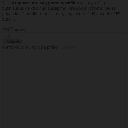
šalti.
Atsparus oro sąlygoms paviršius
apsaugo jūsų
būtiniausius daiktus nuo sušlapimo. Krepšys ir vystymo padas
pagaminti iš perdirbto poliesterio, pagaminto iš 48 naudotų PET
butelių.
95
€89
su PVM
Turite klausimų apie šią prekę?
Klauskite