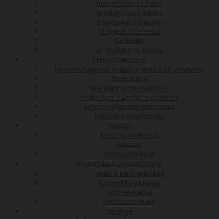
Automobilio kėdutės
Apsaugos nuo saulės
Balansiniai dviratukai
Mokyklai ir darželiui
Nešioklės
Vežimėliai ir jų priedai
Prekės mamoms
Intymios higienos priežiūra prieš ir po gimdymo
Pientraukiai
Maitinančioms mamoms
Nėščiosios ir žindymo pagalvės
Intymios higienos priemonės
Krepšiai ir kosmetinės
Maistas
Maistas kūdikiams
Arbatos
Sveiki užkandžiai
Kosmetika ir aromaterapija
Veido ir kūno priežiūra
Kosmetika vaikams
Aromaterapija
Priemonės lauke
Apranga