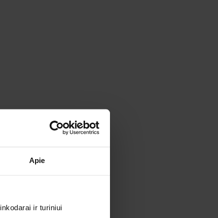
Apie
kodarai ir turiniui