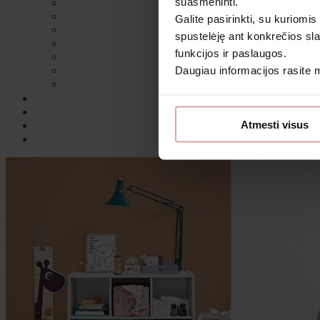
suasmeninti.
Galite pasirinkti, su kuriomis
spustelėję ant konkrečios sla
funkcijos ir paslaugos.
Daugiau informacijos rasite
Sutin
Atmesti visus
Daugiau i