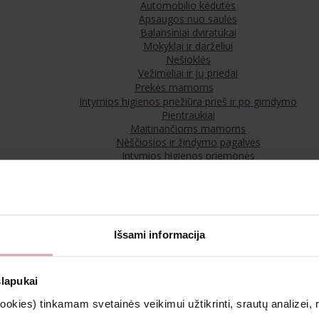
Automobilio kėdutės
Apsaugos nuo saulės
Balansiniai dviratukai
Mokyklai ir darželiui
Nešioklės
Vežimėliai ir jų priedai
Prekės mamoms
Intymios higienos priežiūra prieš ir po gimdymo
Pientraukiai
Maitinančioms mamoms
Nėščiosios ir žindymo pagalvės
Intymios higienos priemonės
Krepšiai ir kosmetinės
Maistas
Maistas kūdikiams
Arbatos
Sveiki užkandžiai
Išsami informacija
Kosmetika ir aromaterapija
Veido ir kūno priežiūra
Kosmetika vaikams
Aromaterapija
slapukai
Priemonės lauke
kies) tinkamam svetainės veikimui užtikrinti, srautų analizei, rin
Apranga