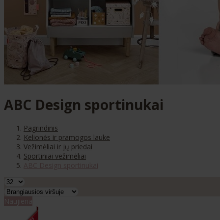
ABC Design sportinukai
Pagrindinis
Kelionės ir pramogos lauke
Vežimėliai ir jų priedai
Sportiniai vežimėliai
ABC Design sportinukai
Naujiena