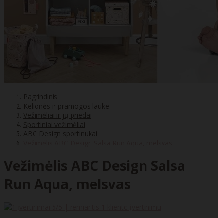
Pagrindinis
Kelionės ir pramogos lauke
Vežimėliai ir jų priedai
Sportiniai vežimėliai
ABC Design sportinukai
Vežimėlis ABC Design Salsa Run Aqua, melsvas
Vežimėlis ABC Design Salsa
Run Aqua, melsvas
5
/5 | remiantis
1
kliento įvertinimu