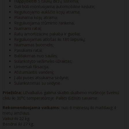
HappyBelt® 5 taškų diržų sistema;
Gali būti montuojama automobilinė kėdutė;
Reguliuojamo aukščio kojų atrama;
Plaunama kojų atrama;
Reguliuojama stūmimo rankena;
Nuimami ratai;
Ratų amortizacinė pakaba ir guoliai;
Reguliuojamas atlošas iki 180 laipsnių;
Nuimamas buomelis;
Pasukami ratai;
Baldakimas nuo saulės;
Sulankstyto vežimėlio užraktas;
Universali fiksacija;
Atstumiantis vandenį;
Į abi puses atsukama sėdynė;
Sulankstomas su sėdyne.
Priežiūra:
Užvalkalus galima skalbti skalbimo mašinoje švelniu
ciklu iki 30°C temperatūroje. Palikti išdžiūti savaime.
Rekomenduojama vaikams:
nuo 6 mėnesių iki maždaug 4
metų amžiaus.
Vaikui iki 22 kg.
Bendrai iki 27 kg.