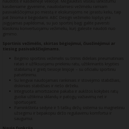
naudotis ir kasdienėje veikloje. Mėgaukitės visišku lankstumu
kasdieniame gyvenime, naudodamiesi vežimėliu ramiam
pasivaikščiojimui po miestą ir ekskursijoms ne įprastu keliu, taip
pat žinoma ir bėgiodami. ABC Design vežimėlio lopšys yra
įsigyjamas papildomai, su juo sportinį bagį galite paversti
klasikiniu konvertuojamu vežimėliu, kurį galėsite naudoti nuo
gimimo.
Sportinis vežimėlis, skirtas bėgiojimui, čiuožinėjimui ar
tiesiog pasivaikščiojimams.
Bėgimo sportinis vežimėlis su trimis dideliais pneumatiniais
ratais ir užfiksuojamu priekiniu ratu, užtikrinantis krypties
stabilumą ir greitį tiesioje linijoje – su oficialiu sportiniu
patvirtinimu.
Su lengvai naudojamais rankiniais ir stovėjimo stabdžiais,
diskiniais stabdžiais ir riešo dirželiu.
Integruota amortizacinė pakaba ir aukštos kokybės ratų
guoliai užtikrina sklandų ir patogų važiavimą net ir
sportuojant.
Paminkštinta sėdynė ir 5 taškų diržų sistema su magnetiniu
užsegimu ir bepakopiu diržo reguliavimu komfortui ir
saugumui.
Nauja funkcija