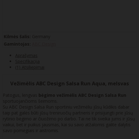
Kilmės šalis:
Germany
Gamintojas:
ABC Design
Aprašymas
Specifikacija
(1) Atsiliepimai
Vežimėlis ABC Design Salsa Run Aqua, melsvas
Patogus, lengvas
bėgimo vežimėlis ABC Design Salsa Run
sportuojančioms šeimoms.
Su ABC Design Salsa Run sportiniu vežimėliu jūsų kūdikis dabar
taip pat galės būti jūsų treniruočių partneris ir prisijungti prie jūsų
rytinio bėgimo ar čiuožimo po darbo. Tai ne tik sveika jums ir jūsų
vaikui, bet ir puikus jausmas, kai su savo atžalomis galite dalytis
savo pomėgiais ir aistromis.