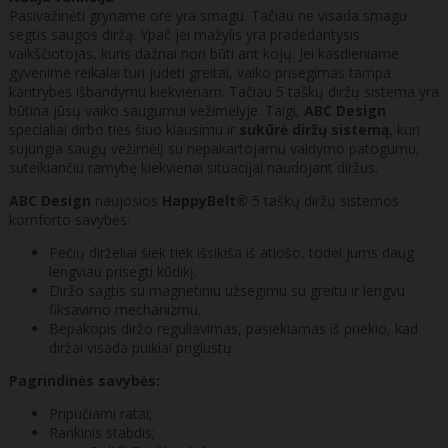
Pasivažinėti gryname ore yra smagu. Tačiau ne visada smagu
segtis saugos diržą. Ypač jei mažylis yra pradedantysis
vaikščiotojas, kuris dažnai nori būti ant kojų. Jei kasdieniame
gyvenime reikalai turi judėti greitai, vaiko prisegimas tampa
kantrybės išbandymu kiekvienam. Tačiau 5 taškų diržų sistema yra
būtina jūsų vaiko saugumui vežimėlyje. Taigi,
ABC Design
specialiai dirbo ties šiuo klausimu ir
sukūrė diržų sistemą
, kuri
sujungia saugų vežimėlį su nepakartojamu valdymo patogumu,
suteikiančiu ramybę kiekvienai situacijai naudojant diržus.
ABC Design
naujosios
HappyBelt®
5 taškų diržų sistemos
komforto savybės:
Pečių dirželiai šiek tiek išsikiša iš atlošo, todėl jums daug
lengviau prisegti kūdikį.
Diržo sagtis su magnetiniu užsegimu su greitu ir lengvu
fiksavimo mechanizmu.
Bepakopis diržo reguliavimas, pasiekiamas iš priekio, kad
diržai visada puikiai priglustų.
Pagrindinės savybės:
Pripučiami ratai;
Rankinis stabdis;