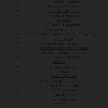
Automobilio kėdutės
Apsaugos nuo saulės
Balansiniai dviratukai
Mokyklai ir darželiui
Nešioklės
Vežimėliai ir jų priedai
Prekės mamoms
Intymios higienos priežiūra prieš ir po gimdymo
Pientraukiai
Maitinančioms mamoms
Nėščiosios ir žindymo pagalvės
Intymios higienos priemonės
Krepšiai ir kosmetinės
Maistas
Maistas kūdikiams
Arbatos
Sveiki užkandžiai
Kosmetika ir aromaterapija
Veido ir kūno priežiūra
Kosmetika vaikams
Aromaterapija
Priemonės lauke
Apranga