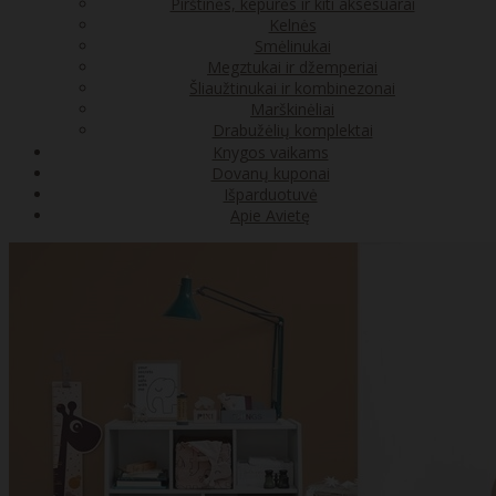
Pirštinės, kepurės ir kiti aksesuarai
Kelnės
Smėlinukai
Megztukai ir džemperiai
Šliaužtinukai ir kombinezonai
Marškinėliai
Drabužėlių komplektai
Knygos vaikams
Dovanų kuponai
Išparduotuvė
Apie Avietę