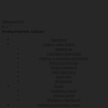
Mano paskyra
00
€0
0
Prekių krepšelis tuščias!
Naujienos
Kūdikių, vaikų prekės
Maitinimas
Čiulptukai ir kramtukai
Higienos ir sveikatos priemonės
Valymo priemonės
Vonios kambarys
Vaiko kambarys
Apsaugos
Aksesuarai
Žaislai
Kambario žaislai
Vonios žaislai
Migdukai ir barškučiai
Kelionės ir pramogos lauke