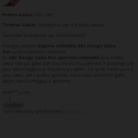
Prekės kodas:
ABC-SR3
Turimas kiekis:
Pristatymas per 5-9 darbo dienas
Šiai prekei pristatymas yra NEMOKAMAS!
Patogus, lengvas
bėgimo vežimėlis ABC Design Salsa
Run
sportuojančioms šeimoms.
Su
ABC Design Salsa Run sportiniu vežimėliu
jūsų kūdikis
dabar taip pat galės būti jūsų treniruočių partneris ir prisijungti prie
jūsų rytinio bėgimo ar čiuožimo po darbo. Tai ne tik sveika jums ir
jūsų vaikui, bet ir puikus jausmas, kai su savo atžalomis galite
dalytis savo pomėgiais ir aistromis.
90
€699
su PVM
Turite klausimų apie šią prekę?
Klauskite