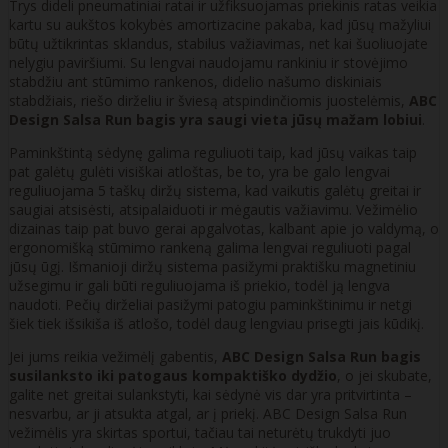
Trys dideli pneumatiniai ratai ir užfiksuojamas priekinis ratas veikia
kartu su aukštos kokybės amortizacine pakaba, kad jūsų mažyliui
būtų užtikrintas sklandus, stabilus važiavimas, net kai šuoliuojate
nelygiu paviršiumi. Su lengvai naudojamu rankiniu ir stovėjimo
stabdžiu ant stūmimo rankenos, didelio našumo diskiniais
stabdžiais, riešo dirželiu ir šviesą atspindinčiomis juostelėmis,
ABC
Design Salsa Run bagis
yra saugi vieta jūsų mažam lobiui
.
Paminkštintą sėdynę galima reguliuoti taip, kad jūsų vaikas taip
pat galėtų gulėti visiškai atloštas, be to, yra be galo lengvai
reguliuojama 5 taškų diržų sistema, kad vaikutis galėtų greitai ir
saugiai atsisėsti, atsipalaiduoti ir mėgautis važiavimu. Vežimėlio
dizainas taip pat buvo gerai apgalvotas, kalbant apie jo valdymą, o
ergonomišką stūmimo rankeną galima lengvai reguliuoti pagal
jūsų ūgį. Išmanioji diržų sistema pasižymi praktišku magnetiniu
užsegimu ir gali būti reguliuojama iš priekio, todėl ją lengva
naudoti. Pečių dirželiai pasižymi patogiu paminkštinimu ir netgi
šiek tiek išsikiša iš atlošo, todėl daug lengviau prisegti jais kūdikį.
Jei jums reikia vežimėlį gabentis,
ABC Design Salsa Run bagis
susilanksto iki patogaus kompaktiško dydžio
, o jei skubate,
galite net greitai sulankstyti, kai sėdynė vis dar yra pritvirtinta –
nesvarbu, ar ji atsukta atgal, ar į priekį. ABC Design Salsa Run
vežimėlis yra skirtas sportui, tačiau tai neturėtų trukdyti juo