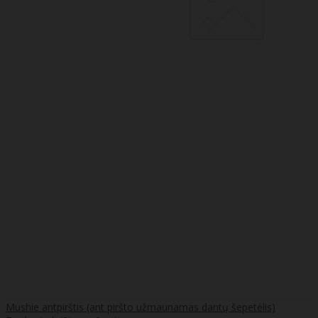
Mushie antpirštis (ant piršto užmaunamas dantų šepetėlis)