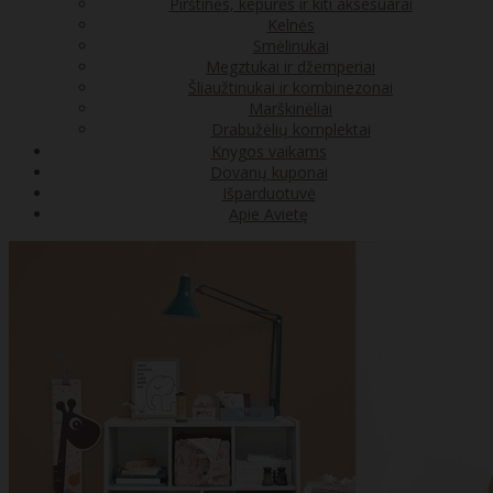
Pirštinės, kepurės ir kiti aksesuarai
Kelnės
Smėlinukai
Megztukai ir džemperiai
Šliaužtinukai ir kombinezonai
Marškinėliai
Drabužėlių komplektai
Knygos vaikams
Dovanų kuponai
Išparduotuvė
Apie Avietę