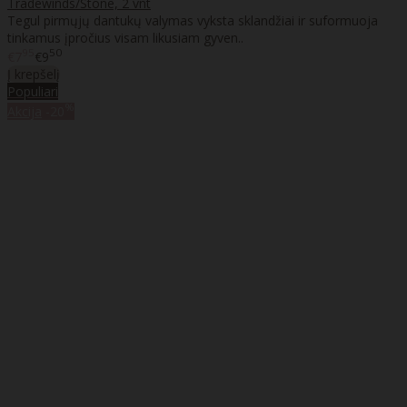
Tradewinds/Stone, 2 vnt
Tegul pirmųjų dantukų valymas vyksta sklandžiai ir suformuoja
tinkamus įpročius visam likusiam gyven..
95
50
€7
€9
Į krepšelį
Populiari
%
Akcija
-20