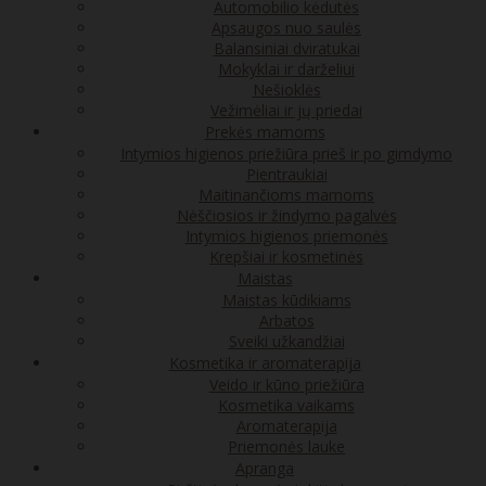
Automobilio kėdutės
Apsaugos nuo saulės
Balansiniai dviratukai
Mokyklai ir darželiui
Nešioklės
Vežimėliai ir jų priedai
Prekės mamoms
Intymios higienos priežiūra prieš ir po gimdymo
Pientraukiai
Maitinančioms mamoms
Nėščiosios ir žindymo pagalvės
Intymios higienos priemonės
Krepšiai ir kosmetinės
Maistas
Maistas kūdikiams
Arbatos
Sveiki užkandžiai
Kosmetika ir aromaterapija
Veido ir kūno priežiūra
Kosmetika vaikams
Aromaterapija
Priemonės lauke
Apranga