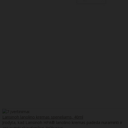
Lansinoh lanolino kremas speneliams, 40ml
Įrodyta, kad Lansinoh HPA® lanolino kremas padeda nuraminti ir
apsaugoti skaudančius įtrūkusius ..