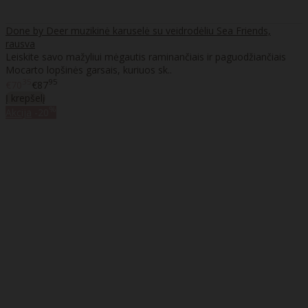
Done by Deer muzikinė karuselė su veidrodėliu Sea Friends,
rausva
Leiskite savo mažyliui mėgautis raminančiais ir paguodžiančiais
Mocarto lopšinės garsais, kuriuos sk..
35
95
€70
€87
Į krepšelį
%
Akcija
-20