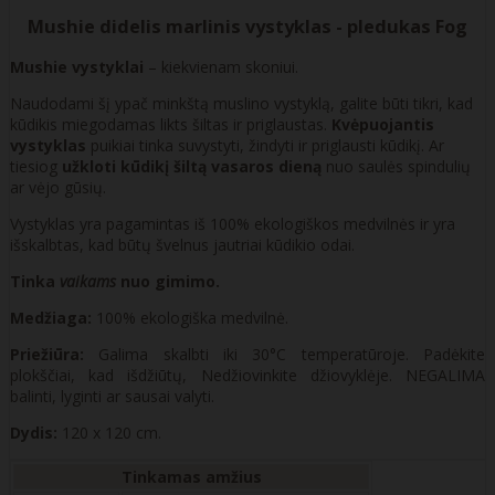
Mushie didelis marlinis vystyklas - pledukas Fog
Mushie vystyklai
– kiekvienam skoniui.
Naudodami šį ypač minkštą muslino vystyklą, galite būti tikri, kad
kūdikis miegodamas likts šiltas ir priglaustas.
Kvėpuojantis
vystyklas
puikiai tinka suvystyti, žindyti ir priglausti kūdikį. Ar
tiesiog
užkloti kūdikį šiltą vasaros dieną
nuo saulės spindulių
ar vėjo gūsių.
Vystyklas yra pagamintas iš 100% ekologiškos medvilnės ir yra
išskalbtas, kad būtų švelnus jautriai kūdikio odai.
Tinka
vaikams
nuo gimimo.
Medžiaga:
100% ekologiška medvilnė.
Priežiūra:
Galima skalbti iki 30°C temperatūroje. Padėkite
plokščiai, kad išdžiūtų, Nedžiovinkite džiovyklėje. NEGALIMA
balinti, lyginti ar sausai valyti.
Dydis:
120 x 120 cm.
Tinkamas amžius