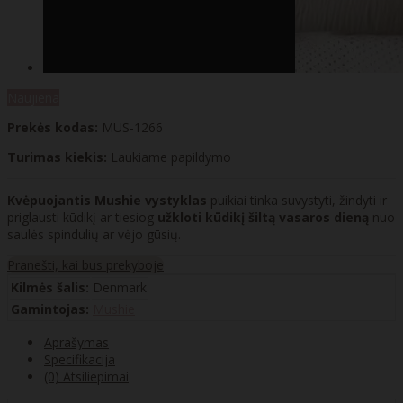
Naujiena
Prekės kodas:
MUS-1266
Turimas kiekis:
Laukiame papildymo
Kvėpuojantis Mushie vystyklas
puikiai tinka suvystyti, žindyti ir
priglausti kūdikį ar tiesiog
užkloti kūdikį šiltą vasaros dieną
nuo
saulės spindulių ar vėjo gūsių.
Pranešti, kai bus prekyboje
Kilmės šalis:
Denmark
Gamintojas:
Mushie
Aprašymas
Specifikacija
(0) Atsiliepimai