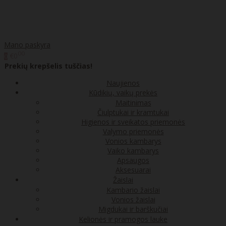
Mano paskyra
00
€0
0
Prekių krepšelis tuščias!
Naujienos
Kūdikių, vaikų prekės
Maitinimas
Čiulptukai ir kramtukai
Higienos ir sveikatos priemonės
Valymo priemonės
Vonios kambarys
Vaiko kambarys
Apsaugos
Aksesuarai
Žaislai
Kambario žaislai
Vonios žaislai
Migdukai ir barškučiai
Kelionės ir pramogos lauke