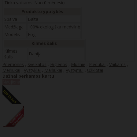
Tinka vaikams
Nuo 0 mėnesių.
Produkto ypatybės
Spalva
Balta
Medžiaga
100% ekologiška medvilnė
Modelis
Fog
Kilmės šalis
Kilmės
Danija
šalis
Priemonės
,
Sveikatos
,
Higienos
,
Mushie
,
Pledukai
,
Vaikams
,
Merliukai
,
Vystyklai
,
Marliukai
,
Vystymui
,
Užklotai
Dažnai perkamos kartu
Naujiena