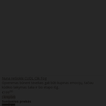
Nuna nešioklė CUDL Clik Fog
Gyvenimas būnent tėveliais gali būti kupinas emocijų, tačiau
kūdikio laikymas šalia ir šio etapo išg..
00
€199
Į krepšelį
Susijusios prekės
Populiari