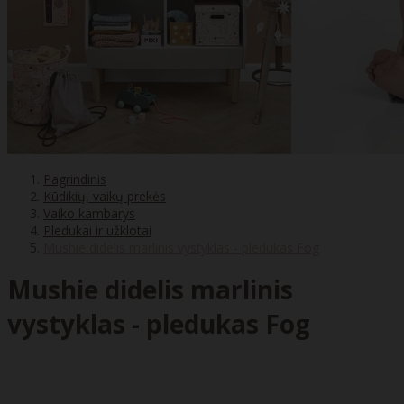
Pagrindinis
Kūdikių, vaikų prekės
Vaiko kambarys
Pledukai ir užklotai
Mushie didelis marlinis vystyklas - pledukas Fog
Mushie didelis marlinis
vystyklas - pledukas Fog