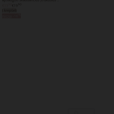
90
90
€13
€19
Į krepšelį
%
Akcija
-16