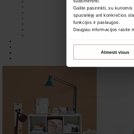
suasmeninti.
Galite pasirinkti, su kuriomis
spustelėję ant konkrečios sla
funkcijos ir paslaugos.
Daugiau informacijos rasite
Sutin
Atmesti visus
Daugiau i