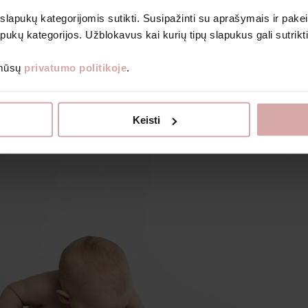
Pirštinės, kepurės ir kiti aksesuarai
Kelnės
 slapukų kategorijomis sutikti. Susipažinti su aprašymais ir pakei
Smėlinukai
pukų kategorijos. Užblokavus kai kurių tipų slapukus gali sutrikt
Megztukai ir džemperiai
Šliaužtinukai ir kombinezonai
Prenumeruoti
 mūsų
privatumo politikoje
.
Marškinėliai
Drabužėlių komplektai
Knygos vaikams
ku gauti naujienlaiškius ir kitą informaciją nurodytu el. paštu.
Dovanų kuponai
Keisti
Išparduotuvė
nformacijos, kaip tvarkome duomenis, skaitykite Privatumo politikoje.
Apie Avietę